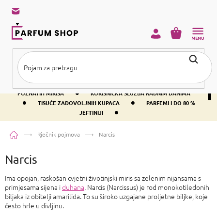
Preskoči
na
sadržaj
KOŠARICA
•
BESPLATNA DOSTAVA IZNAD PRIBLIŽNO 37 €
400+ SVJETSKI
•
POZNATIH MIRISA
KORISNIČKA SLUŽBA RADNIM DANIMA
•
•
TISUĆE ZADOVOLJNIH KUPACA
PARFEMI I DO 80 %
•
JEFTINIJI
Početna
Rječnik pojmova
Narcis
Narcis
Ima opojan, raskošan cvjetni životinjski miris sa zelenim nijansama s
primjesama sijena i
duhana
. Narcis (Narcissus) je rod monokotiledonih
biljaka iz obitelji amarilida. To su široko uzgajane proljetne biljke, koje
često hrle u divljinu.