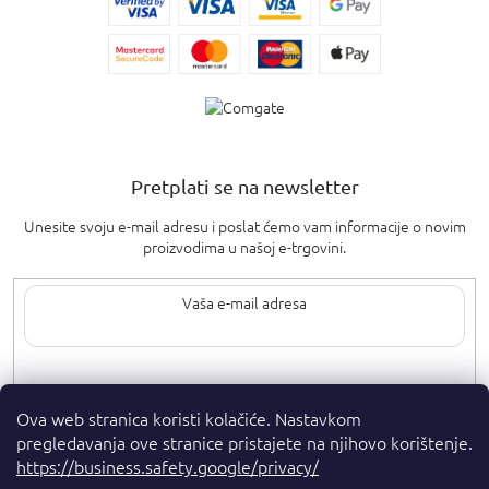
Pretplati se na newsletter
Unesite svoju e-mail adresu i poslat ćemo vam informacije o novim
proizvodima u našoj e-trgovini.
Upisom svoje e-pošte pristajete na
uvjete privatnosti
.
Ova web stranica koristi kolačiće. Nastavkom
pregledavanja ove stranice pristajete na njihovo korištenje.
https://business.safety.google/privacy/