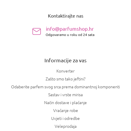
P
o
Kontaktirajte nas
d
n
info@parfumshop.hr
o
Odgovaramo u roku od 24 sata
ž
j
e
Informacije za vas
Konverter
Zašto smo tako jeftini?
Odaberite parfem svog srca prema dominantnoj komponenti
Sastav i vrste mirisa
Način dostave i plaćanje
Vraćanje robe
Uvjeti i odredbe
Veleprodaja