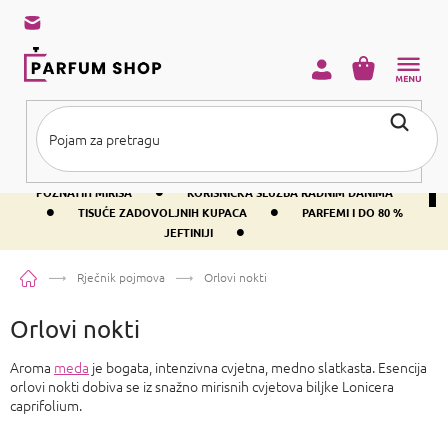
Preskoči
na
sadržaj
KOŠARICA
•
BESPLATNA DOSTAVA IZNAD PRIBLIŽNO 37 €
400+ SVJETSKI
•
POZNATIH MIRISA
KORISNIČKA SLUŽBA RADNIM DANIMA
•
•
TISUĆE ZADOVOLJNIH KUPACA
PARFEMI I DO 80 %
•
JEFTINIJI
Početna
Rječnik pojmova
Orlovi nokti
Orlovi nokti
Aroma
meda
je bogata, intenzivna cvjetna, medno slatkasta. Esencija
orlovi nokti dobiva se iz snažno mirisnih cvjetova biljke Lonicera
caprifolium.
P