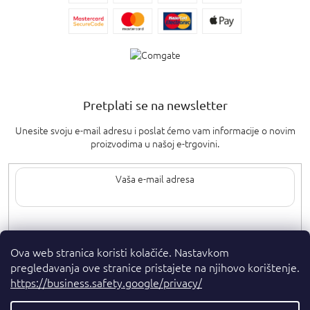
Pretplati se na newsletter
Unesite svoju e-mail adresu i poslat ćemo vam informacije o novim
proizvodima u našoj e-trgovini.
Upisom svoje e-pošte pristajete na
uvjete privatnosti
.
Ova web stranica koristi kolačiće. Nastavkom
pregledavanja ove stranice pristajete na njihovo korištenje.
https://business.safety.google/privacy/