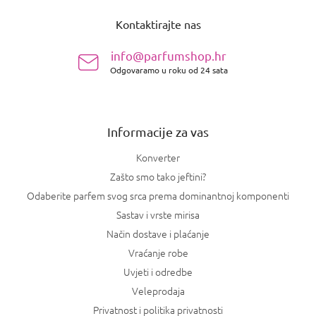
o
Kontaktirajte nas
d
n
info@parfumshop.hr
o
Odgovaramo u roku od 24 sata
ž
j
e
Informacije za vas
Konverter
Zašto smo tako jeftini?
Odaberite parfem svog srca prema dominantnoj komponenti
Sastav i vrste mirisa
Način dostave i plaćanje
Vraćanje robe
Uvjeti i odredbe
Veleprodaja
Privatnost i politika privatnosti