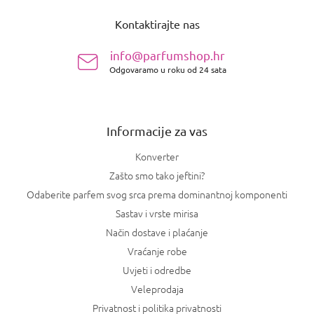
o
Kontaktirajte nas
d
n
info@parfumshop.hr
o
Odgovaramo u roku od 24 sata
ž
j
e
Informacije za vas
Konverter
Zašto smo tako jeftini?
Odaberite parfem svog srca prema dominantnoj komponenti
Sastav i vrste mirisa
Način dostave i plaćanje
Vraćanje robe
Uvjeti i odredbe
Veleprodaja
Privatnost i politika privatnosti