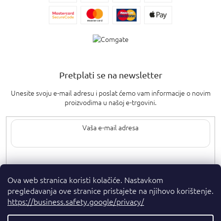
Pretplati se na newsletter
Unesite svoju e-mail adresu i poslat ćemo vam informacije o novim
proizvodima u našoj e-trgovini.
Upisom svoje e-pošte pristajete na
uvjete privatnosti
.
Ova web stranica koristi kolačiće. Nastavkom
pregledavanja ove stranice pristajete na njihovo korištenje.
https://business.safety.google/privacy/