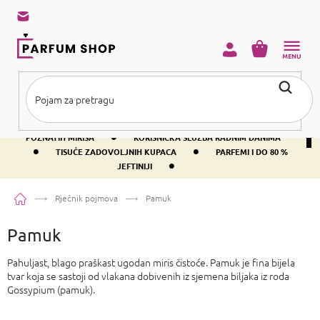
Preskoči
na
sadržaj
KOŠARICA
•
BESPLATNA DOSTAVA IZNAD PRIBLIŽNO 37 €
400+ SVJETSKI
•
POZNATIH MIRISA
KORISNIČKA SLUŽBA RADNIM DANIMA
•
•
TISUĆE ZADOVOLJNIH KUPACA
PARFEMI I DO 80 %
•
JEFTINIJI
Početna
Rječnik pojmova
Pamuk
Pamuk
Pahuljast, blago praškast ugodan miris čistoće. Pamuk je fina bijela
tvar koja se sastoji od vlakana dobivenih iz sjemena biljaka iz roda
Gossypium (pamuk).
P