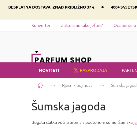
Preskoči
•
BESPLATNA DOSTAVA IZNAD PRIBLIŽNO 37 €
400+ SVJETS
na
sadržaj
Konverter
Zašto smo tako jeftini?
Odaberite p
NOVITETI
RASPRODAJA
PARFEM
Početna
Rječnik pojmova
Šumska jagod
Šumska jagoda
Bogata slatka voćna aroma s podtonom šume. Šumska
j
P