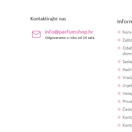
o
d
n
Kontaktirajte nas
Inform
o
ž
info@parfumshop.hr
Konv
j
Odgovaramo u roku od 24 sata
Zašto
e
Odab
domi
Sasta
Način
Vrać
Uvjet
Vele
Priva
Često
Konta
Kont