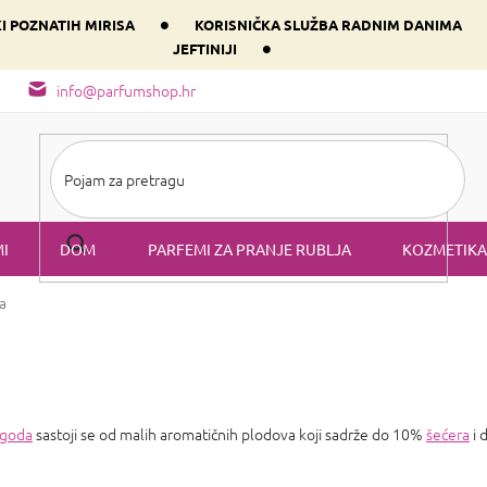
•
KI POZNATIH MIRISA
KORISNIČKA SLUŽBA RADNIM DANIMA
•
JEFTINIJI
arfem svog srca prema dominantnoj komponenti
Sastav i vrste mirisa
info@parfumshop.hr
I
DOM
PARFEMI ZA PRANJE RUBLJA
KOZMETIKA
a
agoda
sastoji se od malih aromatičnih plodova koji sadrže do 10%
šećera
i 