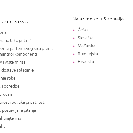
Nalazimo se u 5 zemalja
acije za vas
Češka
erter
Slovačka
 smo tako jeftini?
Mađarska
erite parfem svog srca prema
Rumunjska
nantnoj komponenti
Hrvatska
v i vrste mirisa
 dostave i plaćanje
anje robe
i i odredbe
prodaja
tnost i politika privatnosti
 postavljana pitanja
ktirajte nas
akt