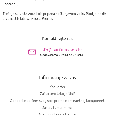
upotrebu,
Trešnje su vrsta voća koja pripada koštunjavom voću. Plod je nekih
drvenastih biljaka iz roda Prunus
P
o
Kontaktirajte nas
d
n
info@parfumshop.hr
o
Odgovaramo u roku od 24 sata
ž
j
e
Informacije za vas
Konverter
Zašto smo tako jeftini?
Odaberite parfem svog srca prema dominantnoj komponenti
Sastav i vrste mirisa
Način dostave i plaćanje