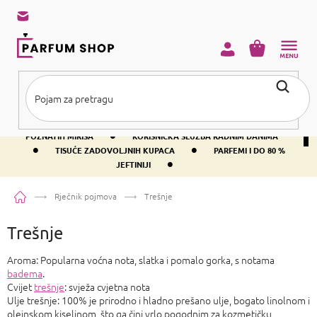
Preskoči
na
sadržaj
KOŠARICA
•
BESPLATNA DOSTAVA IZNAD PRIBLIŽNO 37 €
400+ SVJETSKI
•
POZNATIH MIRISA
KORISNIČKA SLUŽBA RADNIM DANIMA
•
•
TISUĆE ZADOVOLJNIH KUPACA
PARFEMI I DO 80 %
•
JEFTINIJI
Početna
Rječnik pojmova
Trešnje
Trešnje
Aroma: Popularna voćna nota, slatka i pomalo gorka, s notama
badema
.
Cvijet
trešnje
: svježa cvjetna nota
Ulje trešnje: 100% je prirodno i hladno prešano ulje, bogato linolnom i
oleinskom kiselinom, što ga čini vrlo pogodnim za kozmetičku