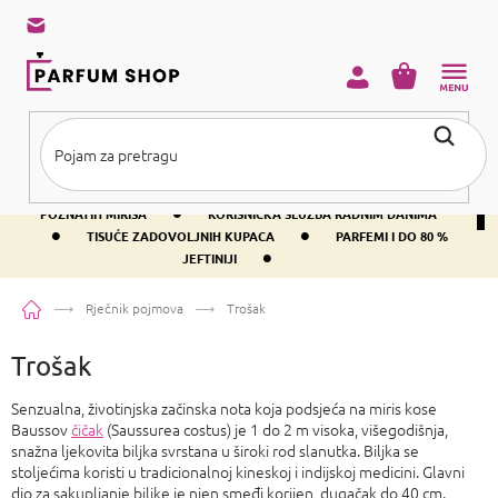
Preskoči
na
sadržaj
KOŠARICA
•
BESPLATNA DOSTAVA IZNAD PRIBLIŽNO 37 €
400+ SVJETSKI
•
POZNATIH MIRISA
KORISNIČKA SLUŽBA RADNIM DANIMA
•
•
TISUĆE ZADOVOLJNIH KUPACA
PARFEMI I DO 80 %
•
JEFTINIJI
Početna
Rječnik pojmova
Trošak
Trošak
Senzualna, životinjska začinska nota koja podsjeća na miris kose
Baussov
čičak
(Saussurea costus) je 1 do 2 m visoka, višegodišnja,
snažna ljekovita biljka svrstana u široki rod slanutka. Biljka se
stoljećima koristi u tradicionalnoj kineskoj i indijskoj medicini. Glavni
dio za sakupljanje biljke je njen smeđi korijen, dugačak do 40 cm.