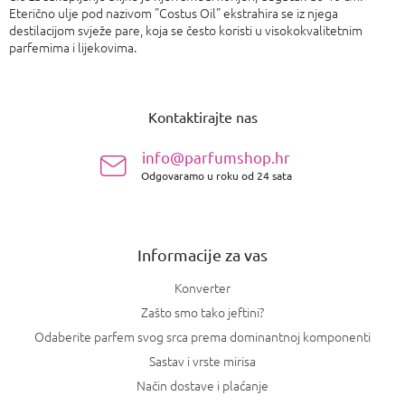
Eterično ulje pod nazivom "Costus Oil" ekstrahira se iz njega
destilacijom svježe pare, koja se često koristi u visokokvalitetnim
parfemima i lijekovima.
P
o
Kontaktirajte nas
d
n
info@parfumshop.hr
o
Odgovaramo u roku od 24 sata
ž
j
e
Informacije za vas
Konverter
Zašto smo tako jeftini?
Odaberite parfem svog srca prema dominantnoj komponenti
Sastav i vrste mirisa
Način dostave i plaćanje