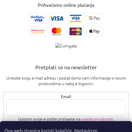
Prihvaćamo online plaćanja
Pretplati se na newsletter
Unesite svoju e-mail adresu i poslat ćemo vam informacije o novim
proizvodima u našoj e-trgovini.
Email
Upisom svoje e-pošte pristajete na
uvjete privatnosti
.
Ova web stranica koristi kolačiće. Nastavkom