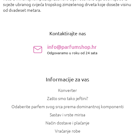
svježe ubranog cvijeća tropskog zimzelenog drveta koje doseže visinu
od dvadeset metara.
P
o
Kontaktirajte nas
d
n
info@parfumshop.hr
o
Odgovaramo u roku od 24 sata
ž
j
e
Informacije za vas
Konverter
Zašto smo tako jeftini?
Odaberite parfem svog srca prema dominantnoj komponenti
Sastav i vrste mirisa
Način dostave i plaćanje
Vraćanje robe