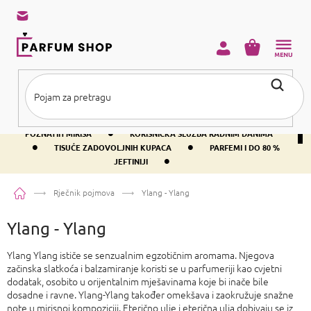
Preskoči
na
sadržaj
KOŠARICA
•
BESPLATNA DOSTAVA IZNAD PRIBLIŽNO 37 €
400+ SVJETSKI
•
POZNATIH MIRISA
KORISNIČKA SLUŽBA RADNIM DANIMA
•
•
TISUĆE ZADOVOLJNIH KUPACA
PARFEMI I DO 80 %
•
JEFTINIJI
Početna
Rječnik pojmova
Ylang - Ylang
Ylang - Ylang
Ylang Ylang ističe se senzualnim egzotičnim aromama. Njegova
začinska slatkoća i balzamiranje koristi se u parfumeriji kao cvjetni
dodatak, osobito u orijentalnim mješavinama koje bi inače bile
dosadne i ravne. Ylang-Ylang također omekšava i zaokružuje snažne
note u mirisnoj kompoziciji. Eterično ulje i eterična ulja dobivaju se iz