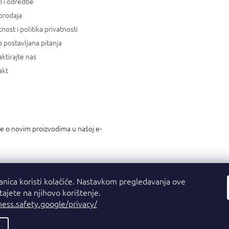
i i odredbe
prodaja
tnost i politika privatnosti
 postavljana pitanja
ktirajte nas
akt
je o novim proizvodima u našoj e-
anica koristi kolačiće. Nastavkom pregledavanja ove
stajete na njihovo korištenje.
ness.safety.google/privacy/