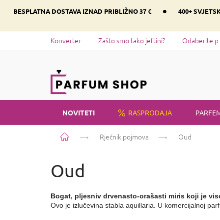
Preskoči
•
BESPLATNA DOSTAVA IZNAD PRIBLIŽNO 37 €
400+ SVJETS
na
sadržaj
Konverter
Zašto smo tako jeftini?
Odaberite p
NOVITETI
RASPRODAJA
PARFEM
Početna
Rječnik pojmova
Oud
Oud
Bogat, pljesniv drvenasto-orašasti miris koji je vi
Ovo je izlučevina stabla aquillaria. U komercijalnoj parf