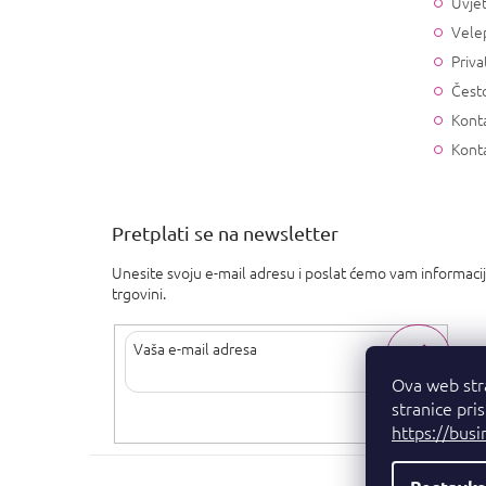
Uvjet
Vele
Priva
Često
Konta
Kont
Pretplati se na newsletter
Unesite svoju e-mail adresu i poslat ćemo vam informaci
trgovini.
Ova web str
stranice pri
Upisom svoje e-pošte pristajete na
uvjete privatnosti
.
https://busi