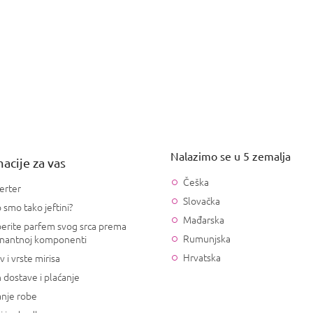
Nalazimo se u 5 zemalja
acije za vas
Češka
erter
Slovačka
 smo tako jeftini?
Mađarska
erite parfem svog srca prema
Rumunjska
nantnoj komponenti
Hrvatska
v i vrste mirisa
 dostave i plaćanje
anje robe