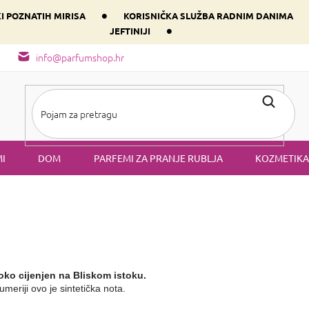
•
KI POZNATIH MIRISA
KORISNIČKA SLUŽBA RADNIM DANIMA
•
JEFTINIJI
arfem svog srca prema dominantnoj komponenti
Sastav i vrste mirisa
info@parfumshop.hr
I
DOM
PARFEMI ZA PRANJE RUBLJA
KOZMETIKA
soko cijenjen na Bliskom istoku.
umeriji ovo je sintetička nota.