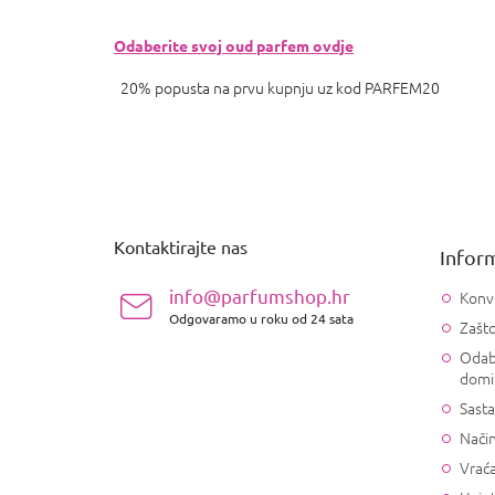
Odaberite svoj oud parfem ovdje
20% popusta na prvu kupnju uz kod PARFEM20
P
o
d
n
Kontaktirajte nas
Inform
o
ž
info@parfumshop.hr
Konv
j
Odgovaramo u roku od 24 sata
Zašto
e
Odab
domi
Sasta
Način
Vrać