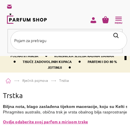
Preskoči
na
sadržaj
KOŠARICA
•
BESPLATNA DOSTAVA IZNAD PRIBLIŽNO 37 €
400+ SVJETSKI
•
POZNATIH MIRISA
KORISNIČKA SLUŽBA RADNIM DANIMA
•
•
TISUĆE ZADOVOLJNIH KUPACA
PARFEMI I DO 80 %
•
JEFTINIJI
Početna
Rječnik pojmova
Trstka
Trstka
Biljna nota, blago zaslađena tijekom maceracije, koju su Kelti s
Phragmites australis, obična trsk je vrsta obalnog bilja rasprostranjen
Ovdje odaberite svoj parfem s mirisom trske