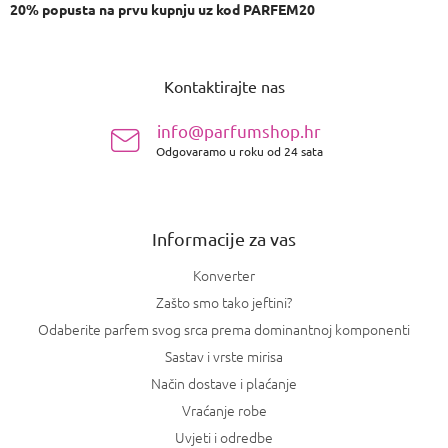
20% popusta na prvu kupnju uz kod PARFEM20
P
o
Kontaktirajte nas
d
n
info@parfumshop.hr
o
Odgovaramo u roku od 24 sata
ž
j
e
Informacije za vas
Konverter
Zašto smo tako jeftini?
Odaberite parfem svog srca prema dominantnoj komponenti
Sastav i vrste mirisa
Način dostave i plaćanje
Vraćanje robe
Uvjeti i odredbe