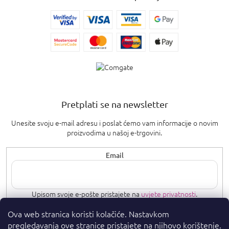
Pretplati se na newsletter
Unesite svoju e-mail adresu i poslat ćemo vam informacije o novim
proizvodima u našoj e-trgovini.
Email
Upisom svoje e-pošte pristajete na
uvjete privatnosti
.
Ova web stranica koristi kolačiće. Nastavkom
PRETPLATI SE
pregledavanja ove stranice pristajete na njihovo korištenje.