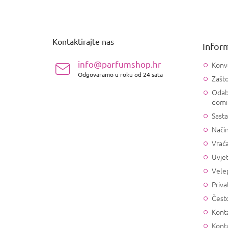
P
o
d
n
Kontaktirajte nas
Inform
o
ž
info@parfumshop.hr
Konv
j
Odgovaramo u roku od 24 sata
Zašto
e
Odab
domi
Sasta
Način
Vrać
Uvjet
Vele
Priva
Često
Konta
Kont