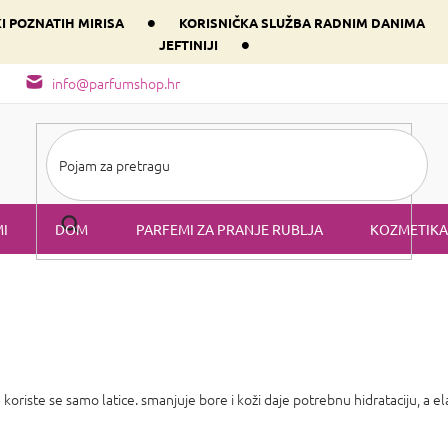
•
KI POZNATIH MIRISA
KORISNIČKA SLUŽBA RADNIM DANIMA
•
JEFTINIJI
arfem svog srca prema dominantnoj komponenti
Sastav i vrste mirisa
info@parfumshop.hr
I
DOM
PARFEMI ZA PRANJE RUBLJA
KOZMETIKA
riste se samo latice. smanjuje bore i koži daje potrebnu hidrataciju, a ela