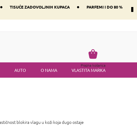
•
•
TISUĆE ZADOVOLJNIH KUPACA
PARFEMI I DO 80 %
Način dostave i plaćanje
Vraćanje robe
Uvjeti i odredbe
Košarica
Prazna košarica
AUTO
O NAMA
VLASTITA MARKA
stičnost blokira vlagu u koži koja dugo ostaje