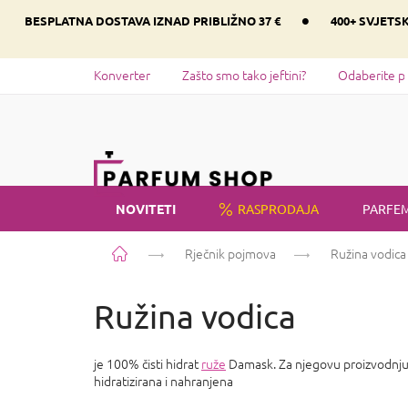
Preskoči
•
BESPLATNA DOSTAVA IZNAD PRIBLIŽNO 37 €
400+ SVJETS
na
sadržaj
Konverter
Zašto smo tako jeftini?
Odaberite p
NOVITETI
RASPRODAJA
PARFEM
Početna
Rječnik pojmova
Ružina vodica
Ružina vodica
je 100% čisti hidrat
ruže
Damask. Za njegovu proizvodnju ko
hidratizirana i nahranjena