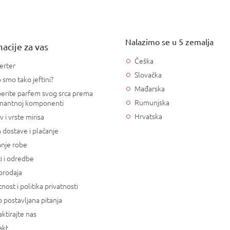
Nalazimo se u 5 zemalja
acije za vas
Češka
erter
Slovačka
 smo tako jeftini?
Mađarska
erite parfem svog srca prema
Rumunjska
nantnoj komponenti
Hrvatska
v i vrste mirisa
 dostave i plaćanje
anje robe
i i odredbe
prodaja
tnost i politika privatnosti
 postavljana pitanja
ktirajte nas
akt