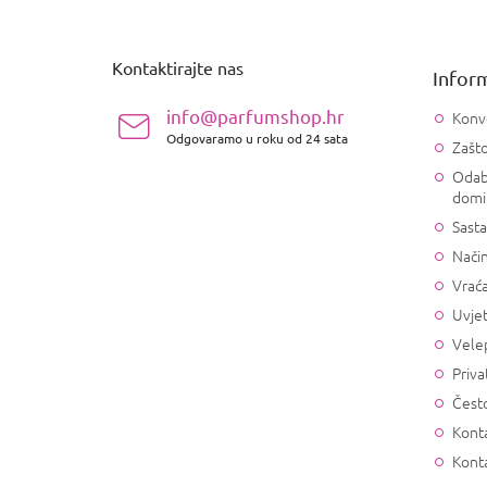
o
d
n
Kontaktirajte nas
Inform
o
ž
info@parfumshop.hr
Konv
j
Odgovaramo u roku od 24 sata
Zašto
e
Odab
domi
Sasta
Način
Vrać
Uvjet
Vele
Priva
Često
Konta
Kont