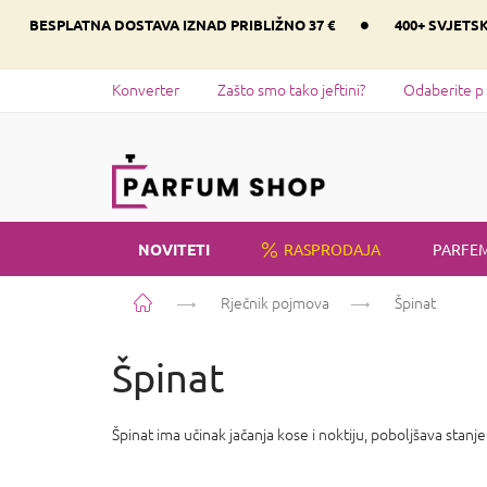
Preskoči
•
BESPLATNA DOSTAVA IZNAD PRIBLIŽNO 37 €
400+ SVJETS
na
sadržaj
Konverter
Zašto smo tako jeftini?
Odaberite p
NOVITETI
RASPRODAJA
PARFEM
Početna
Rječnik pojmova
Špinat
Špinat
Špinat ima učinak jačanja kose i noktiju, poboljšava stanj
P