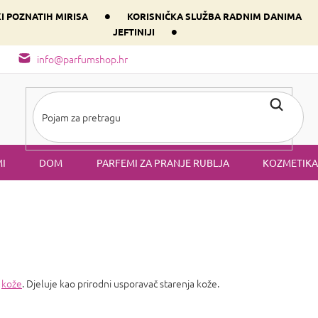
•
KI POZNATIH MIRISA
KORISNIČKA SLUŽBA RADNIM DANIMA
•
JEFTINIJI
arfem svog srca prema dominantnoj komponenti
Sastav i vrste mirisa
info@parfumshop.hr
I
DOM
PARFEMI ZA PRANJE RUBLJA
KOZMETIKA
e
kože
. Djeluje kao prirodni usporavač starenja kože.