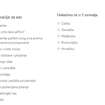
Nalazimo se u 5 zemalja
acije za vas
Češka
erter
Slovačka
 smo tako jeftini?
Mađarska
erite parfem svog srca prema
Rumunjska
nantnoj komponenti
Hrvatska
v i vrste mirisa
 dostave i plaćanje
anje robe
i i odredbe
prodaja
tnost i politika privatnosti
 postavljana pitanja
ktirajte nas
akt