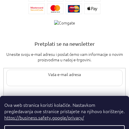
Pretplati se na newsletter
Unesite svoju e-mail adresu i poslat ćemo vam informacije o novim
proizvodima u našoj e-trgovini.
Upisom svoje e-pošte pristajete na
uvjete privatnosti
.
Ova web stranica koristi kolačiće. Nastavkom
pregledavanja ove stranice pristajete na njihovo korištenje.
https://business.safety.google/privacy/