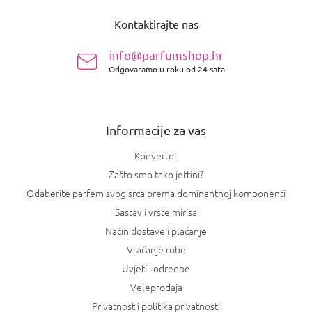
o
Kontaktirajte nas
d
n
info@parfumshop.hr
o
Odgovaramo u roku od 24 sata
ž
j
e
Informacije za vas
Konverter
Zašto smo tako jeftini?
Odaberite parfem svog srca prema dominantnoj komponenti
Sastav i vrste mirisa
Način dostave i plaćanje
Vraćanje robe
Uvjeti i odredbe
Veleprodaja
Privatnost i politika privatnosti