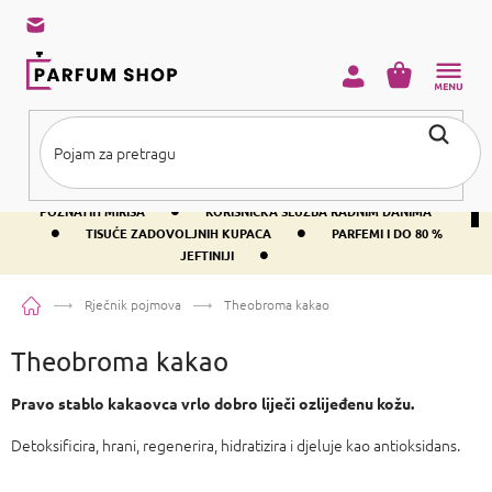
Preskoči
na
sadržaj
KOŠARICA
•
BESPLATNA DOSTAVA IZNAD PRIBLIŽNO 37 €
400+ SVJETSKI
•
POZNATIH MIRISA
KORISNIČKA SLUŽBA RADNIM DANIMA
•
•
TISUĆE ZADOVOLJNIH KUPACA
PARFEMI I DO 80 %
•
JEFTINIJI
Početna
Rječnik pojmova
Theobroma kakao
Theobroma kakao
Pravo stablo kakaovca vrlo dobro liječi ozlijeđenu kožu.
Detoksificira, hrani, regenerira, hidratizira i djeluje kao antioksidans.
P