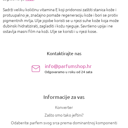
Sadrži veliku količinu vitamina E koji pridonosi zaštiti stanica kože i
protuupalno je, značajno pomaže regeneraciju kože i bori se protiv
pigmentnih mrlja. Ulje jojobe koristi se u njezi suhe kože koja može
dubinski hidratizirati, zagladiti i kožu njeguje. Savršeno upija i ne
ostavlja masni film na koži. Ulje se koristi i u njezi kose.
P
o
Kontaktirajte nas
d
n
info@parfumshop.hr
o
Odgovaramo u roku od 24 sata
ž
j
e
Informacije za vas
Konverter
Zašto smo tako jeftini?
Odaberite parfem svog srca prema dominantnoj komponenti