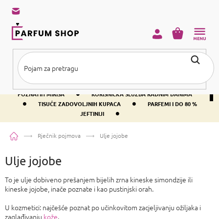
Preskoči
na
sadržaj
KOŠARICA
•
BESPLATNA DOSTAVA IZNAD PRIBLIŽNO 37 €
400+ SVJETSKI
•
POZNATIH MIRISA
KORISNIČKA SLUŽBA RADNIM DANIMA
•
•
TISUĆE ZADOVOLJNIH KUPACA
PARFEMI I DO 80 %
•
JEFTINIJI
Početna
Rječnik pojmova
Ulje jojobe
Ulje jojobe
To je ulje dobiveno prešanjem bijelih zrna kineske simondzije ili
kineske jojobe, inače poznate i kao pustinjski orah.
U kozmetici: najčešće poznat po učinkovitom zacjeljivanju ožiljaka i
zaglađivanju
kože
.