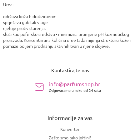
Urea:
održava kožu hidratiziranom
sprječava gubitak vlage
djeluje protiv starenja.
služi kao pufersko sredstvo - minimizira promjene pH kozmetičkog
proizvoda. Koncentrirana količina uree tada mijenja strukturu kože i
pomaže boljem prodiranju aktivnih tvari u njene slojeve.
P
o
Kontaktirajte nas
d
n
info@parfumshop.hr
o
Odgovaramo u roku od 24 sata
ž
j
e
Informacije za vas
Konverter
Zašto smo tako jeftini?