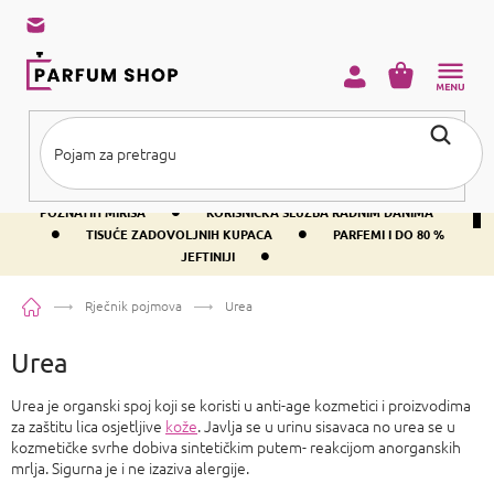
Preskoči
na
sadržaj
KOŠARICA
•
BESPLATNA DOSTAVA IZNAD PRIBLIŽNO 37 €
400+ SVJETSKI
•
POZNATIH MIRISA
KORISNIČKA SLUŽBA RADNIM DANIMA
•
•
TISUĆE ZADOVOLJNIH KUPACA
PARFEMI I DO 80 %
•
JEFTINIJI
Početna
Rječnik pojmova
Urea
Urea
Urea je organski spoj koji se koristi u anti-age kozmetici i proizvodima
za zaštitu lica osjetljive
kože
. Javlja se u urinu sisavaca no urea se u
kozmetičke svrhe dobiva sintetičkim putem- reakcijom anorganskih
mrlja. Sigurna je i ne izaziva alergije.