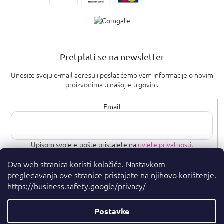
Pretplati se na newsletter
Unesite svoju e-mail adresu i poslat ćemo vam informacije o novim
proizvodima u našoj e-trgovini.
Email
Upisom svoje e-pošte pristajete na
uvjete privatnosti
.
Ova web stranica koristi kolačiće. Nastavkom
PRETPLATI SE
pregledavanja ove stranice pristajete na njihovo korištenje.
https://business.safety.google/privacy/
Postavke
Autorska prava 2026
. Sva prava pridržana.
Parfumshop.hr