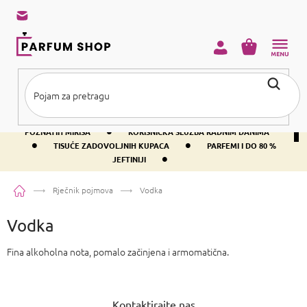
Preskoči
na
sadržaj
KOŠARICA
•
BESPLATNA DOSTAVA IZNAD PRIBLIŽNO 37 €
400+ SVJETSKI
•
POZNATIH MIRISA
KORISNIČKA SLUŽBA RADNIM DANIMA
•
•
TISUĆE ZADOVOLJNIH KUPACA
PARFEMI I DO 80 %
•
JEFTINIJI
Početna
Rječnik pojmova
Vodka
Vodka
Fina alkoholna nota, pomalo začinjena i armomatična.
P
o
Kontaktirajte nas