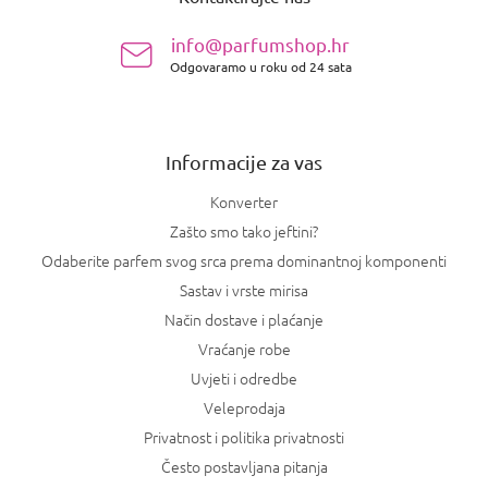
d
n
info@parfumshop.hr
o
Odgovaramo u roku od 24 sata
ž
j
e
Informacije za vas
Konverter
Zašto smo tako jeftini?
Odaberite parfem svog srca prema dominantnoj komponenti
Sastav i vrste mirisa
Način dostave i plaćanje
Vraćanje robe
Uvjeti i odredbe
Veleprodaja
Privatnost i politika privatnosti
Često postavljana pitanja