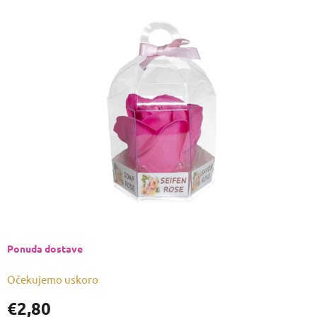
ocjena
proizvoda
je
0,0
od
5
zvjezdica.
Ponuda dostave
Očekujemo uskoro
€2,80