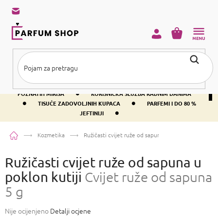
Preskoči
na
sadržaj
KOŠARICA
•
BESPLATNA DOSTAVA IZNAD PRIBLIŽNO 37 €
400+ SVJETSKI
•
POZNATIH MIRISA
KORISNIČKA SLUŽBA RADNIM DANIMA
•
•
TISUĆE ZADOVOLJNIH KUPACA
PARFEMI I DO 80 %
•
JEFTINIJI
Početna
Kozmetika
Ružičasti cvijet ruže od sapuna u poklon kutiji
Cvije
Ružičasti cvijet ruže od sapuna u
poklon kutiji
Cvijet ruže od sapuna
5 g
Prosječna
Nije ocijenjeno
Detalji ocjene