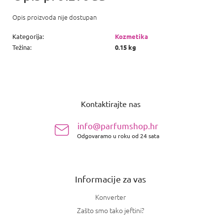
Opis proizvoda nije dostupan
Kategorija
:
Kozmetika
Težina
:
0.15 kg
P
o
Kontaktirajte nas
d
n
info@parfumshop.hr
o
Odgovaramo u roku od 24 sata
ž
j
e
Informacije za vas
Konverter
Zašto smo tako jeftini?