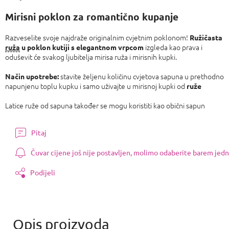
Izmjeri
cijenu:
Mirisni poklon za romantično kupanje
Razveselite svoje najdraže originalnim cvjetnim poklonom!
Ružičasta
izgleda kao prava i
ruža
u poklon kutiji s elegantnom vrpcom
oduševit će svakog ljubitelja mirisa ruža i mirisnih kupki.
stavite željenu količinu cvjetova sapuna u prethodno
Način upotrebe:
napunjenu toplu kupku i samo uživajte u mirisnoj kupki od
ruže
Latice ruže od sapuna također se mogu koristiti kao obični sapun
Pitaj
Čuvar cijene još nije postavljen, molimo odaberite barem jedn
Podijeli