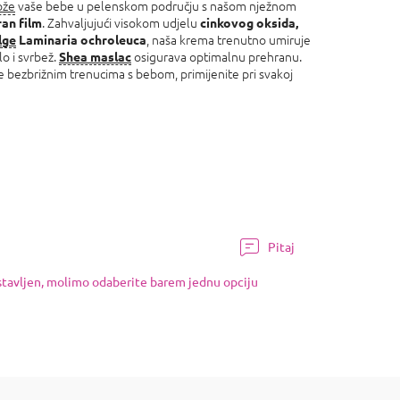
ože
vaše bebe u pelenskom području s našom nježnom
. Zahvaljujući visokom udjelu
an film
cinkovog oksida,
, naša krema trenutno umiruje
lge
Laminaria ochroleuca
o i svrbež.
osigurava optimalnu prehranu.
Shea maslac
se bezbrižnim trenucima s bebom, primijenite pri svakoj
Pitaj
ostavljen, molimo odaberite barem jednu opciju