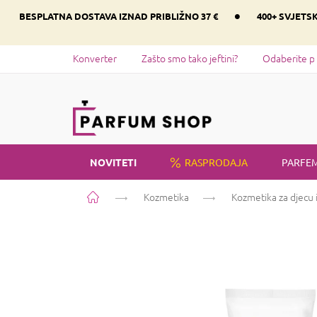
Preskoči
•
BESPLATNA DOSTAVA IZNAD PRIBLIŽNO 37 €
400+ SVJETS
na
sadržaj
Konverter
Zašto smo tako jeftini?
Odaberite p
NOVITETI
RASPRODAJA
PARFEM
Početna
Kozmetika
Kozmetika za djecu i