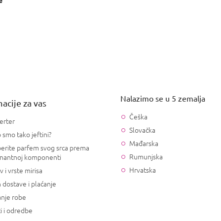
Nalazimo se u 5 zemalja
acije za vas
Češka
erter
Slovačka
 smo tako jeftini?
Mađarska
erite parfem svog srca prema
Rumunjska
nantnoj komponenti
Hrvatska
v i vrste mirisa
 dostave i plaćanje
anje robe
i i odredbe