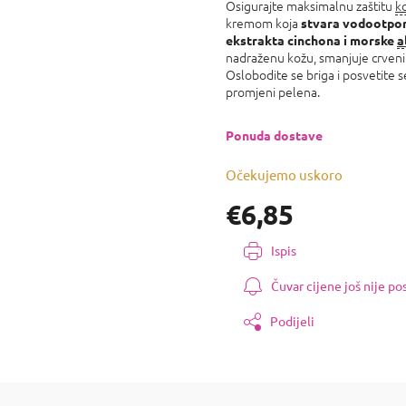
proizvoda
Osigurajte maksimalnu zaštitu
k
je
kremom koja
stvara vodootpor
0,0
ekstrakta cinchona i morske
a
od
nadraženu kožu, smanjuje crvenil
5
Oslobodite se briga i posvetite 
zvjezdica.
promjeni pelena.
Ponuda dostave
Očekujemo uskoro
€6,85
Izmjeri
Ispis
cijenu:
Čuvar cijene još nije p
Podijeli