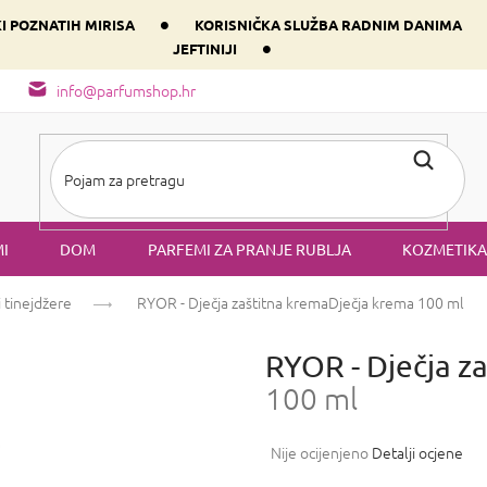
•
KI POZNATIH MIRISA
KORISNIČKA SLUŽBA RADNIM DANIMA
•
JEFTINIJI
arfem svog srca prema dominantnoj komponenti
Sastav i vrste mirisa
info@parfumshop.hr
I
DOM
PARFEMI ZA PRANJE RUBLJA
KOZMETIKA
 tinejdžere
RYOR - Dječja zaštitna krema
Dječja krema 100 ml
RYOR - Dječja z
100 ml
Prosječna
Nije ocijenjeno
Detalji ocjene
ocjena