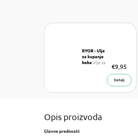
RYOR - Ulje
za kupanje
Ulje za
beba
€9,95
kupanje 200
ml
Detalj
Glavne prednosti: