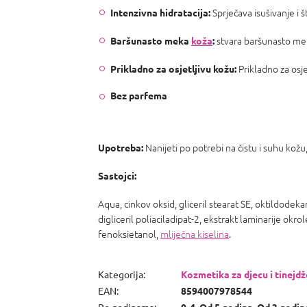
Sprječava isušivanje i š
Intenzivna hidratacija:
stvara baršunasto me
Baršunasto meka
koža
:
Prikladno za osj
Prikladno za osjetljivu kožu:
Bez parfema
Nanijeti po potrebi na čistu i suhu kožu
Upotreba:
Sastojci:
Aqua, cinkov oksid, gliceril stearat SE, oktildodeka
digliceril poliaciladipat-2, ekstrakt laminarije okro
fenoksietanol,
mliječna kiselina
.
Kategorija
:
Kozmetika za djecu i tinejd
EAN
:
8594007978544
Po godinama
:
0-4, Od 5 godina, Od 3 godin