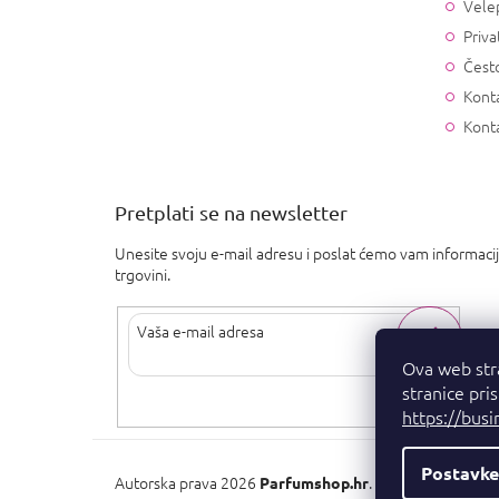
Vele
Priva
Često
Konta
Kont
Pretplati se na newsletter
Unesite svoju e-mail adresu i poslat ćemo vam informaci
trgovini.
Ova web str
stranice pri
Upisom svoje e-pošte pristajete na
uvjete privatnosti
.
https://busi
Postavke
Autorska prava 2026
. Sva prava pridržan
Parfumshop.hr