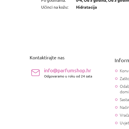
Učinci na kožu
:
Hidratacija
P
o
d
n
Kontaktirajte nas
Inform
o
ž
info@parfumshop.hr
Konv
j
Odgovaramo u roku od 24 sata
Zašto
e
Odab
domi
Sasta
Način
Vrać
Uvjet