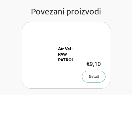
Povezani proizvodi
Air Val -
PAW
PATROL
€9,10
Toaletna
voda za
djecu 30 ml
Detalj