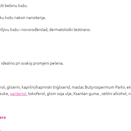
titi bebinu kožu.
ku kožu nakon nanošenja.
etljivu kožu i novorođenčad, dermatološki testirano.
, idealno pri svakoj promjeni pelena.
nol, glicerin, kaprilni/kaprinski triglicerid, maslac Butyrospermum Parkii, ek
leuke,
pantenol
, tokoferol, glicin soja ulje, Ksantan guma , cetilni alkohol, na
žere
e