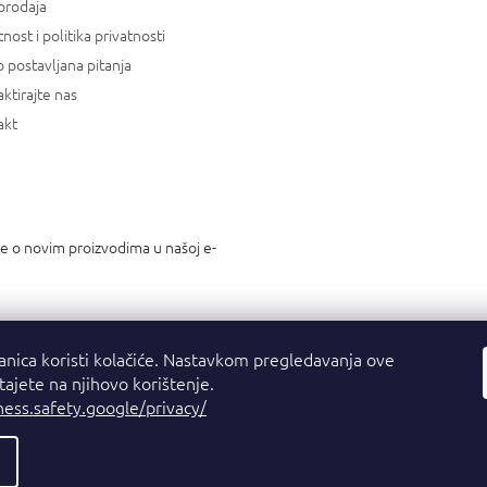
prodaja
tnost i politika privatnosti
 postavljana pitanja
ktirajte nas
akt
je o novim proizvodima u našoj e-
anica koristi kolačiće. Nastavkom pregledavanja ove
stajete na njihovo korištenje.
ness.safety.google/privacy/
a.