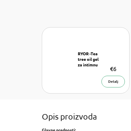
RYOR -Tea
tree oil gel
za intimnu
€6
Gel
higijenu
za intimnu
higijenu 200
Detalj
ml
Glavne prednosti: