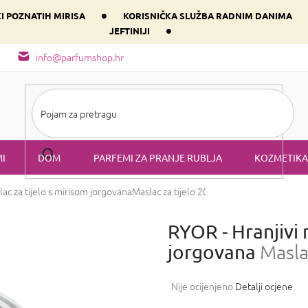
•
KI POZNATIH MIRISA
KORISNIČKA SLUŽBA RADNIM DANIMA
•
JEFTINIJI
arfem svog srca prema dominantnoj komponenti
Sastav i vrste mirisa
info@parfumshop.hr
I
DOM
PARFEMI ZA PRANJE RUBLJA
KOZMETIKA
ac za tijelo s mirisom jorgovana
Maslac za tijelo 200 ml
RYOR - Hranjivi 
jorgovana
Masla
Prosječna
Nije ocijenjeno
Detalji ocjene
ocjena