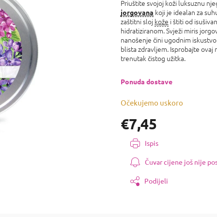
proizvoda
Priuštite svojoj koži luksuznu nj
je
koji je idealan za su
jorgovana
0,0
zaštitni sloj
kože
i štiti od isušiva
od
hidratiziranom. Svježi miris jorgo
5
nanošenje čini ugodnim iskustvom
zvjezdica.
blista zdravljem. Isprobajte ovaj
trenutak čistog užitka.
Ponuda dostave
Očekujemo uskoro
€7,45
Izmjeri
Ispis
cijenu:
Čuvar cijene još nije p
Podijeli