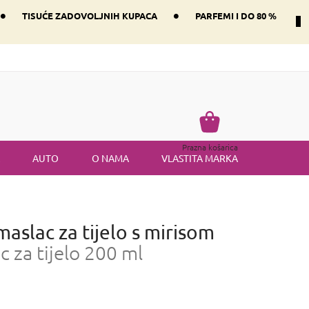
•
•
TISUĆE ZADOVOLJNIH KUPACA
PARFEMI I DO 80 %
Način dostave i plaćanje
Vraćanje robe
Uvjeti i odredbe
Košarica
Prazna košarica
AUTO
O NAMA
VLASTITA MARKA
maslac za tijelo s mirisom
c za tijelo 200 ml