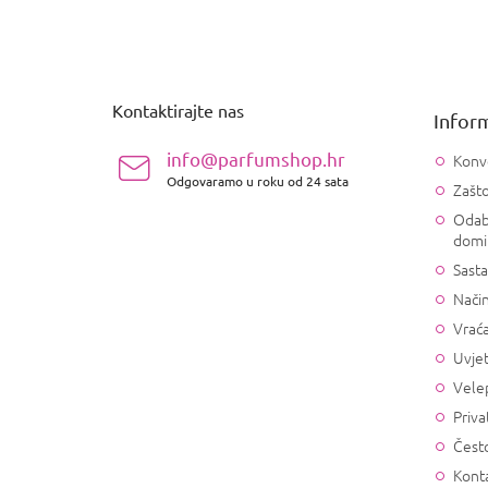
P
o
d
n
Kontaktirajte nas
Inform
o
ž
info@parfumshop.hr
Konv
j
Odgovaramo u roku od 24 sata
Zašto
e
Odab
domi
Sasta
Način
Vrać
Uvjet
Vele
Priva
Često
Konta