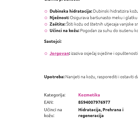
Dubinski hidratizira kož
Dubinska hidratacija:
Osigurava baršunasto meku i glatku
Nježnost:
Štiti kožu od štetnih utjecaja vanjske s
Zaštita:
Pogodan za suhu do isušenu kožu, 
Učinci na kožu:
Sastojci:
izaziva osjećaj svježine i opuštenost
Jorgovan
:
Nanijeti na kožu, rasporediti i ostaviti d
Upotreba:
Kategorija
:
Kozmetika
EAN
:
8594007976977
Učinci na
Hidratacija, Prehrana i
kožu
:
regeneracija