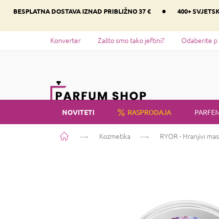
Preskoči
•
BESPLATNA DOSTAVA IZNAD PRIBLIŽNO 37 €
400+ SVJETS
na
sadržaj
Konverter
Zašto smo tako jeftini?
Odaberite p
NOVITETI
RASPRODAJA
PARFEM
Početna
Kozmetika
RYOR - Hranjivi masl