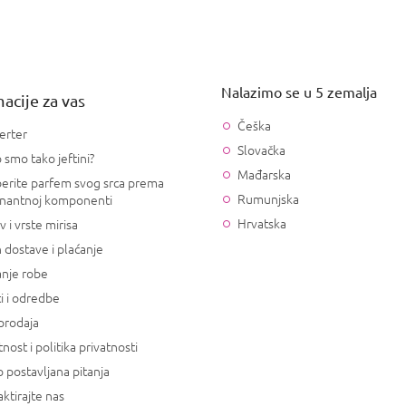
Nalazimo se u 5 zemalja
acije za vas
Češka
erter
Slovačka
 smo tako jeftini?
Mađarska
erite parfem svog srca prema
Rumunjska
nantnoj komponenti
Hrvatska
v i vrste mirisa
 dostave i plaćanje
anje robe
i i odredbe
prodaja
tnost i politika privatnosti
 postavljana pitanja
ktirajte nas