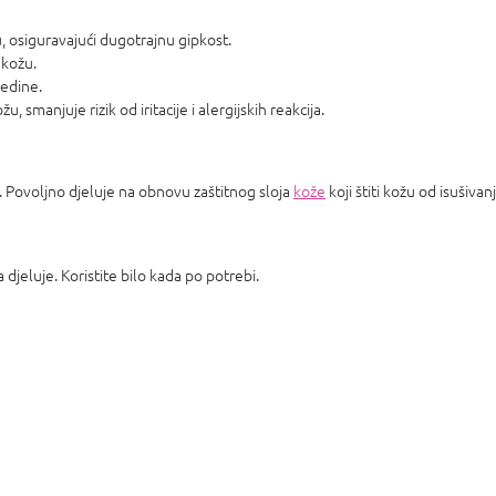
u, osiguravajući dugotrajnu gipkost.
 kožu.
redine.
smanjuje rizik od iritacije i alergijskih reakcija.
i. Povoljno djeluje na obnovu zaštitnog sloja
kože
koji štiti kožu od isušivanj
a djeluje. Koristite bilo kada po potrebi.