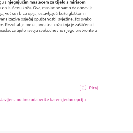
egu s
njegujućim maslacem za tijelo s mirisom
hu do isušenu kožu. Ovaj maslac ne samo da obnavlja
nja, već se i brzo upija, ostavljajući kožu glatkom i
vana izaziva osjećaj opuštenosti i svježine, što svako
. Rezultat je meka, podatna koža koja je zaštićena i
 maslac za tijelo i svoju svakodnevnu njegu pretvorite u
Pitaj
ostavljen, molimo odaberite barem jednu opciju