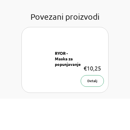
Povezani proizvodi
RYOR -
Maska za
popunjavanje
€10,25
bora s brzim
učinkom
Maska za lice
Detalj
100 ml