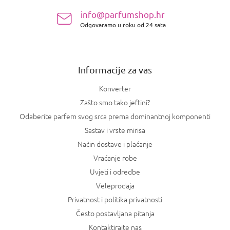
n
info@parfumshop.hr
o
Odgovaramo u roku od 24 sata
ž
j
e
Informacije za vas
Konverter
Zašto smo tako jeftini?
Odaberite parfem svog srca prema dominantnoj komponenti
Sastav i vrste mirisa
Način dostave i plaćanje
Vraćanje robe
Uvjeti i odredbe
Veleprodaja
Privatnost i politika privatnosti
Često postavljana pitanja
Kontaktirajte nas