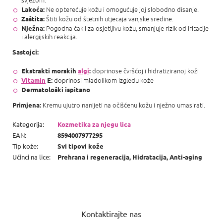
Ne opterećuje kožu i omogućuje joj slobodno disanje.
Lakoća:
Štiti kožu od štetnih utjecaja vanjske sredine.
Zaštita:
Pogodna čak i za osjetljivu kožu, smanjuje rizik od iritacije
Nježna:
i alergijskih reakcija.
Sastojci:
doprinose čvršćoj i hidratiziranoj koži
Ekstrakti morskih
algi
:
doprinosi mladolikom izgledu kože
Vitamin
E:
Dermatološki ispitano
Kremu ujutro nanijeti na očišćenu kožu i nježno umasirati.
Primjena:
Kategorija
:
Kozmetika za njegu lica
EAN
:
8594007977295
Tip kože
:
Svi tipovi kože
Učinci na lice
:
Prehrana i regeneracija, Hidratacija, Anti-aging
P
o
Kontaktirajte nas
d