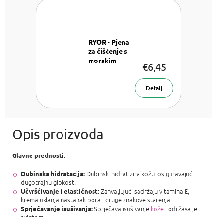
RYOR - Pjena
za čišćenje s
morskim
€6,45
algama za
problematičnu
Pjena za
kožu
Detalj
čišćenje 160 ml
Glavne prednosti:
Dubinski hidratizira kožu, osiguravajući
Dubinska hidratacija:
dugotrajnu gipkost.
Zahvaljujući sadržaju vitamina E,
Učvršćivanje i elastičnost:
krema uklanja nastanak bora i druge znakove starenja.
Sprječava isušivanje
kože
i održava je
Sprječavanje isušivanja:
svježom.