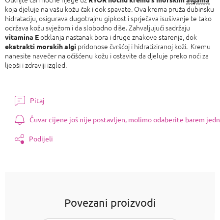
koja djeluje na vašu kožu čak i dok spavate. Ova krema pruža dubinsku
hidrataciju, osigurava dugotrajnu gipkost i sprječava isušivanje te tako
održava kožu svježom i da slobodno diše. Zahvaljujući sadržaju
otklanja nastanak bora i druge znakove starenja, dok
vitamina E
pridonose čvršćoj i hidratiziranoj koži. Kremu
ekstrakti morskih algi
nanesite navečer na očišćenu kožu i ostavite da djeluje preko noći za
ljepši i zdraviji izgled.
Pitaj
Čuvar cijene još nije postavljen, molimo odaberite barem jedn
Podijeli
Povezani proizvodi