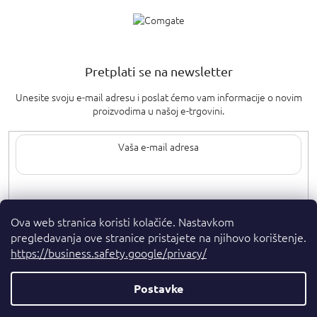
Pretplati se na newsletter
Unesite svoju e-mail adresu i poslat ćemo vam informacije o novim
proizvodima u našoj e-trgovini.
Upisom svoje e-pošte pristajete na
uvjete privatnosti
.
Ova web stranica koristi kolačiće. Nastavkom
pregledavanja ove stranice pristajete na njihovo korištenje.
https://business.safety.google/privacy/
Postavke
Autorska prava 2026
. Sva prava pridržana.
Parfumshop.hr