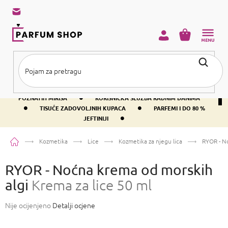
Preskoči
na
sadržaj
KOŠARICA
•
BESPLATNA DOSTAVA IZNAD PRIBLIŽNO 37 €
400+ SVJETSKI
•
POZNATIH MIRISA
KORISNIČKA SLUŽBA RADNIM DANIMA
•
•
TISUĆE ZADOVOLJNIH KUPACA
PARFEMI I DO 80 %
•
JEFTINIJI
Početna
Kozmetika
Lice
Kozmetika za njegu lica
RYOR - N
RYOR - Noćna krema od morskih
algi
Krema za lice 50 ml
Prosječna
Nije ocijenjeno
Detalji ocjene
ocjena
proizvoda