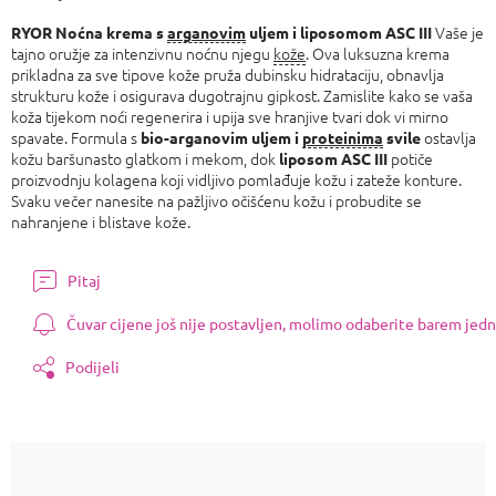
Izmjeri
cijenu:
Vaše je
RYOR Noćna krema s
arganovim
uljem i liposomom ASC
III
tajno oružje za intenzivnu noćnu njegu
kože
. Ova luksuzna krema
prikladna za sve tipove kože pruža dubinsku hidrataciju, obnavlja
strukturu kože i osigurava dugotrajnu gipkost. Zamislite kako se vaša
koža tijekom noći regenerira i upija sve hranjive tvari dok vi mirno
spavate. Formula s
ostavlja
bio-arganovim uljem i
proteinima
svile
kožu baršunasto glatkom i mekom, dok
potiče
liposom ASC III
proizvodnju kolagena koji vidljivo pomlađuje kožu i zateže konture.
Svaku večer nanesite na pažljivo očišćenu kožu i probudite se
nahranjene i blistave kože.
Pitaj
Čuvar cijene još nije postavljen, molimo odaberite barem jedn
Podijeli