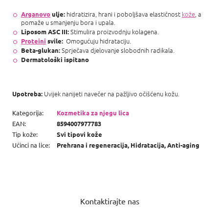
hidratizira, hrani i poboljšava elastičnost
kože
, a
Arganovo
ulje:
pomaže u smanjenju bora i upala.
Stimulira proizvodnju kolagena.
Liposom ASC III:
Omogućuju hidrataciju.
Proteini
svile:
Sprječava djelovanje slobodnih radikala.
Beta-glukan:
Dermatološki ispitano
Uvijek nanijeti navečer na pažljivo očišćenu kožu.
Upotreba:
Kategorija
:
Kozmetika za njegu lica
EAN
:
8594007977783
Tip kože
:
Svi tipovi kože
Učinci na lice
:
Prehrana i regeneracija, Hidratacija, Anti-aging
P
o
Kontaktirajte nas
d
n