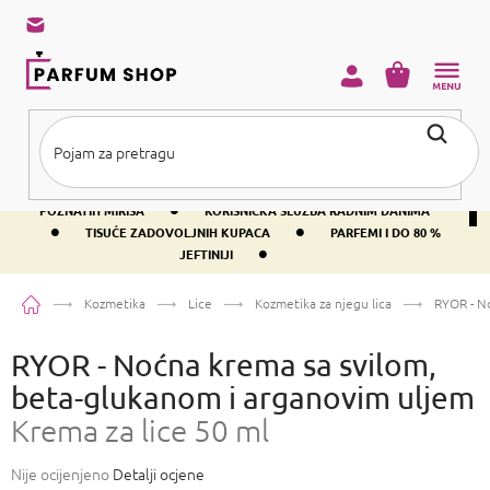
Preskoči
na
sadržaj
KOŠARICA
•
BESPLATNA DOSTAVA IZNAD PRIBLIŽNO 37 €
400+ SVJETSKI
•
POZNATIH MIRISA
KORISNIČKA SLUŽBA RADNIM DANIMA
•
•
TISUĆE ZADOVOLJNIH KUPACA
PARFEMI I DO 80 %
•
JEFTINIJI
Početna
Kozmetika
Lice
Kozmetika za njegu lica
RYOR - N
RYOR - Noćna krema sa svilom,
beta-glukanom i arganovim uljem
Krema za lice 50 ml
Prosječna
Nije ocijenjeno
Detalji ocjene