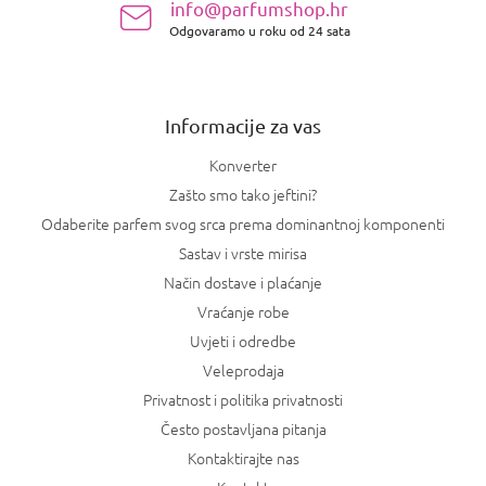
info@parfumshop.hr
o
Odgovaramo u roku od 24 sata
ž
j
e
Informacije za vas
Konverter
Zašto smo tako jeftini?
Odaberite parfem svog srca prema dominantnoj komponenti
Sastav i vrste mirisa
Način dostave i plaćanje
Vraćanje robe
Uvjeti i odredbe
Veleprodaja
Privatnost i politika privatnosti
Često postavljana pitanja
Kontaktirajte nas