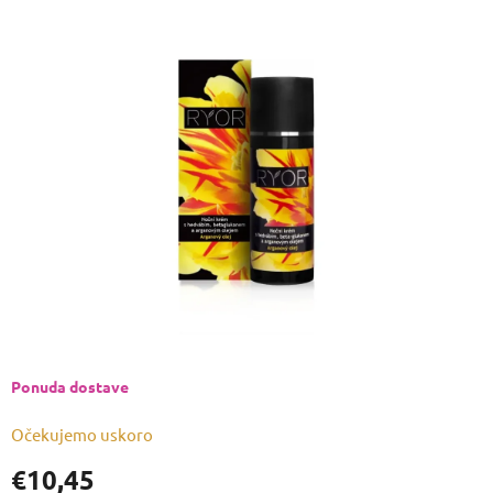
ocjena
proizvoda
je
0,0
od
5
zvjezdica.
Ponuda dostave
Očekujemo uskoro
€10,45