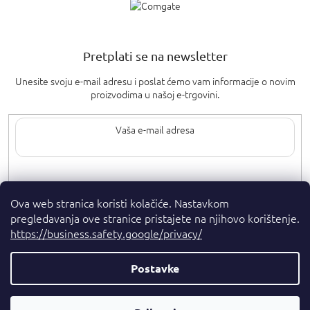
Pretplati se na newsletter
Unesite svoju e-mail adresu i poslat ćemo vam informacije o novim
proizvodima u našoj e-trgovini.
Upisom svoje e-pošte pristajete na
uvjete privatnosti
.
Ova web stranica koristi kolačiće. Nastavkom
pregledavanja ove stranice pristajete na njihovo korištenje.
https://business.safety.google/privacy/
Postavke
Autorska prava 2026
. Sva prava pridržana.
Parfumshop.hr
Parfemski