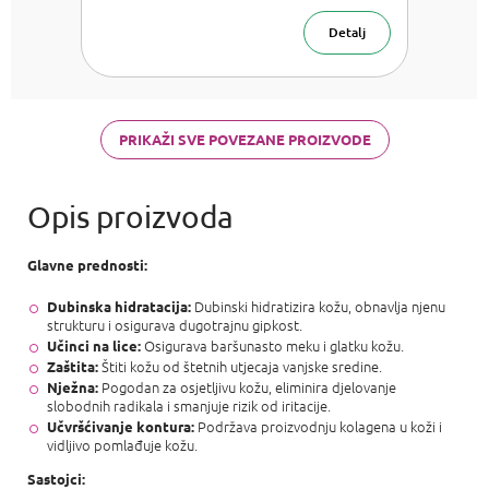
kiselinom i
arganovim
Detalj
Krema
uljem
za kožu 50 ml
PRIKAŽI SVE POVEZANE PROIZVODE
Glavne prednosti:
Dubinski hidratizira kožu, obnavlja njenu
Dubinska hidratacija:
strukturu i osigurava dugotrajnu gipkost.
Osigurava baršunasto meku i glatku kožu.
Učinci na lice:
Štiti kožu od štetnih utjecaja vanjske sredine.
Zaštita:
Pogodan za osjetljivu kožu, eliminira djelovanje
Nježna:
slobodnih radikala i smanjuje rizik od iritacije.
Podržava proizvodnju kolagena u koži i
Učvršćivanje kontura:
vidljivo pomlađuje kožu.
Sastojci: