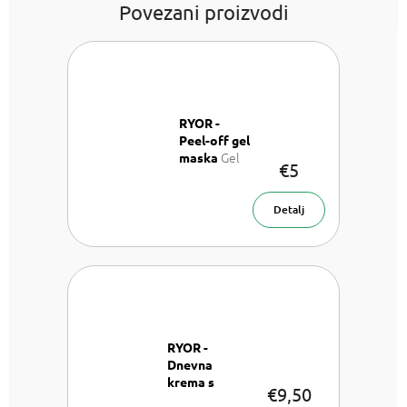
Povezani proizvodi
RYOR -
Peel-off gel
Gel
maska
€5
maska 100
ml
Detalj
RYOR -
Dnevna
krema s
€9,50
hijaluronskom