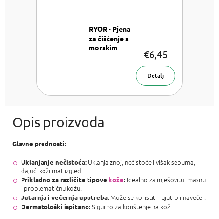
RYOR - Pjena
za čišćenje s
morskim
€6,45
algama za
problematičnu
Pjena za
kožu
Detalj
čišćenje 160 ml
Glavne prednosti:
Uklanja znoj, nečistoće i višak sebuma,
Uklanjanje nečistoća:
dajući koži mat izgled.
Idealno za mješovitu, masnu
Prikladno za različite tipove
kože
:
i problematičnu kožu.
Može se koristiti i ujutro i navečer.
Jutarnja i večernja upotreba:
Sigurno za korištenje na koži.
Dermatološki ispitano: