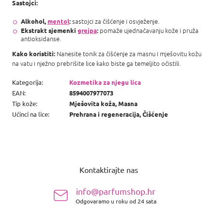
Sastojci:
sastojci za čišćenje i osvježenje.
Alkohol,
mentol
:
pomaže ujednačavanju kože i pruža
Ekstrakt sjemenki
grejpa
:
antioksidanse.
Nanesite tonik za čišćenje za masnu i mješovitu kožu
Kako koristiti:
na vatu i nježno prebrišite lice kako biste ga temeljito očistili.
Kategorija
:
Kozmetika za njegu lica
EAN
:
8594007977073
Tip kože
:
Mješovita koža, Masna
Učinci na lice
:
Prehrana i regeneracija, Čišćenje
P
o
Kontaktirajte nas
d
n
info@parfumshop.hr
o
Odgovaramo u roku od 24 sata
ž
j