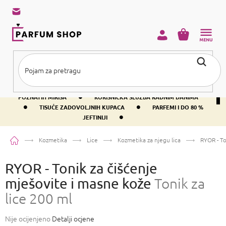
Preskoči
na
sadržaj
KOŠARICA
•
BESPLATNA DOSTAVA IZNAD PRIBLIŽNO 37 €
400+ SVJETSKI
•
POZNATIH MIRISA
KORISNIČKA SLUŽBA RADNIM DANIMA
•
•
TISUĆE ZADOVOLJNIH KUPACA
PARFEMI I DO 80 %
•
JEFTINIJI
Početna
Kozmetika
Lice
Kozmetika za njegu lica
RYOR - To
RYOR - Tonik za čišćenje
mješovite i masne kože
Tonik za
lice 200 ml
Prosječna
Nije ocijenjeno
Detalji ocjene