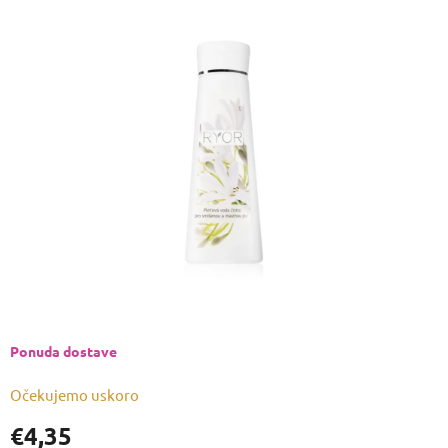
ocjena
proizvoda
je
0,0
od
5
zvjezdica.
Ponuda dostave
Očekujemo uskoro
€4,35