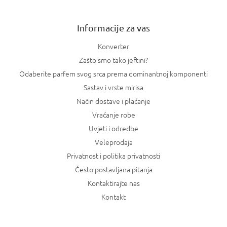
e
Informacije za vas
Konverter
Zašto smo tako jeftini?
Odaberite parfem svog srca prema dominantnoj komponenti
Sastav i vrste mirisa
Način dostave i plaćanje
Vraćanje robe
Uvjeti i odredbe
Veleprodaja
Privatnost i politika privatnosti
Često postavljana pitanja
Kontaktirajte nas
Kontakt