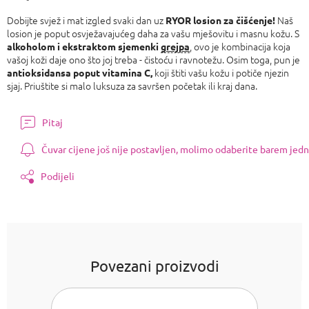
Izmjeri
cijenu:
Dobijte svjež i mat izgled svaki dan uz
Naš
RYOR losion za čišćenje!
losion je poput osvježavajućeg daha za vašu mješovitu i masnu kožu. S
, ovo je kombinacija koja
alkoholom i ekstraktom
sjemenki
grejpa
vašoj koži daje ono što joj treba - čistoću i ravnotežu. Osim toga, pun je
koji štiti vašu kožu i potiče njezin
antioksidansa poput vitamina C,
sjaj. Priuštite si malo luksuza za savršen početak ili kraj dana.
Pitaj
Čuvar cijene još nije postavljen, molimo odaberite barem jedn
Podijeli
Povezani proizvodi