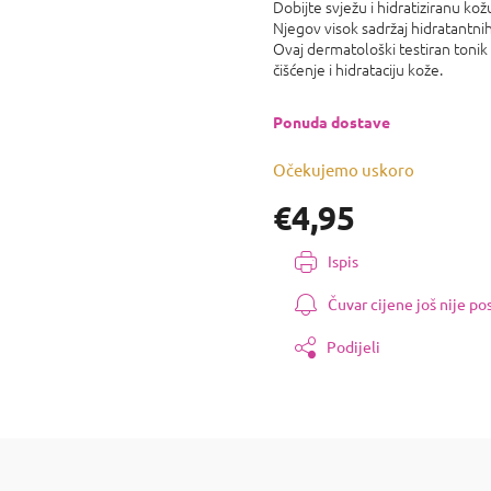
proizvoda
Dobijte svježu i hidratiziranu kož
je
Njegov visok sadržaj hidratantn
0,0
Ovaj dermatološki testiran tonik
od
čišćenje i hidrataciju kože.
5
zvjezdica.
Ponuda dostave
Očekujemo uskoro
€4,95
Izmjeri
Ispis
cijenu:
Čuvar cijene još nije p
Podijeli