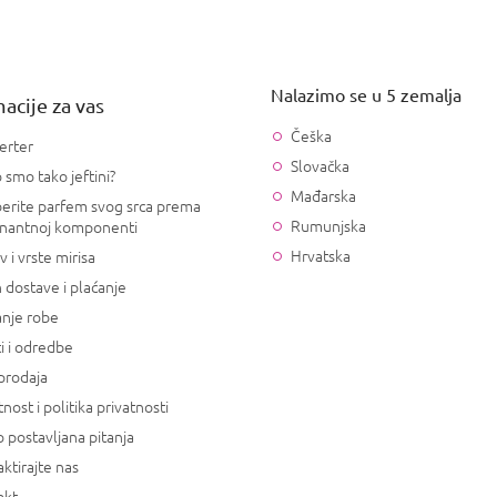
Nalazimo se u 5 zemalja
acije za vas
Češka
erter
Slovačka
 smo tako jeftini?
Mađarska
erite parfem svog srca prema
Rumunjska
nantnoj komponenti
Hrvatska
v i vrste mirisa
 dostave i plaćanje
anje robe
i i odredbe
prodaja
tnost i politika privatnosti
 postavljana pitanja
ktirajte nas
akt