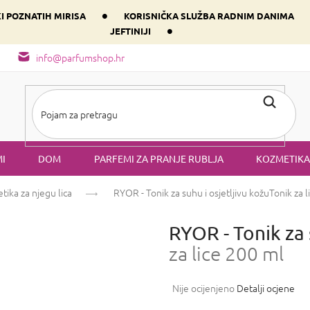
•
KI POZNATIH MIRISA
KORISNIČKA SLUŽBA RADNIM DANIMA
•
JEFTINIJI
arfem svog srca prema dominantnoj komponenti
Sastav i vrste mirisa
info@parfumshop.hr
I
DOM
PARFEMI ZA PRANJE RUBLJA
KOZMETIKA
ika za njegu lica
RYOR - Tonik za suhu i osjetljivu kožu
Tonik za 
RYOR - Tonik za 
za lice 200 ml
Prosječna
Nije ocijenjeno
Detalji ocjene
ocjena