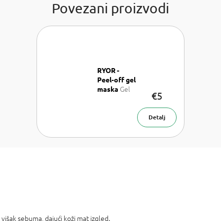
Povezani proizvodi
RYOR -
Peel-off gel
Gel
maska
€5
maska 100
ml
Detalj
 višak sebuma, dajući koži mat izgled.