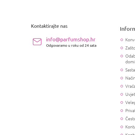
P
o
d
n
Kontaktirajte nas
Inform
o
ž
info@parfumshop.hr
Konv
j
Odgovaramo u roku od 24 sata
Zašto
e
Odab
domi
Sasta
Način
Vrać
Uvjet
Vele
Priva
Često
Konta
Kont