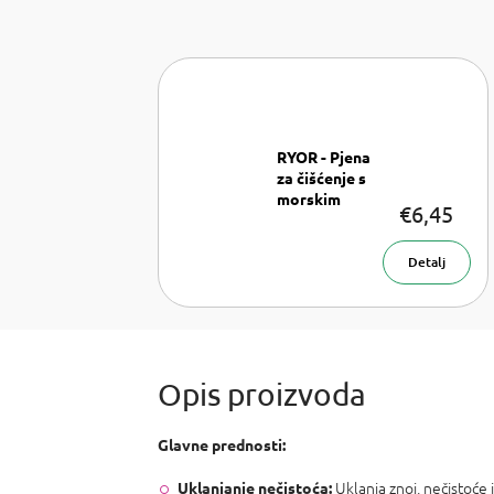
RYOR - Pjena
za čišćenje s
morskim
€6,45
algama za
problematičnu
Pjena za
kožu
Detalj
čišćenje 160 ml
Glavne prednosti:
Uklanja znoj, nečistoće i
Uklanjanje nečistoća: