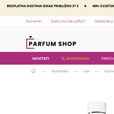
Preskoči
•
BESPLATNA DOSTAVA IZNAD PRIBLIŽNO 37 €
400+ SVJETS
na
sadržaj
Konverter
Zašto smo tako jeftini?
Odaberite p
NOVITETI
RASPRODAJA
PARFEM
Početna
Kozmetika
Lice
Kozmet