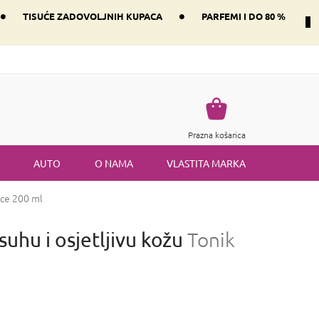
•
•
TISUĆE ZADOVOLJNIH KUPACA
PARFEMI I DO 80 %
Način dostave i plaćanje
Vraćanje robe
Uvjeti i odredbe
Košarica
Prazna košarica
AUTO
O NAMA
VLASTITA MARKA
lice 200 ml
suhu i osjetljivu kožu
Tonik