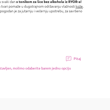
u svaki dan
s tonikom za lice bez alkohola iz RYOR-a!
ih tvari pomaže u dugotrajnom održavanju vlažnosti
kože
.
 pogodan je za jutarnju i večernju upotrebu, za savršeno
Pitaj
ostavljen, molimo odaberite barem jednu opciju