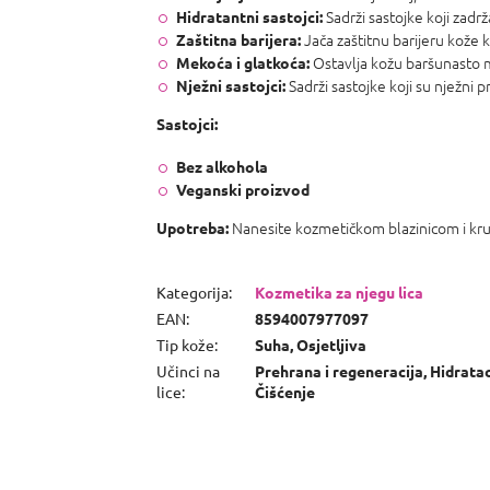
Sadrži sastojke koji zadrž
Hidratantni sastojci:
Jača zaštitnu barijeru kože ka
Zaštitna barijera:
Ostavlja kožu baršunasto 
Mekoća i glatkoća:
Sadrži sastojke koji su nježni pre
Nježni sastojci:
Sastojci:
Bez alkohola
Veganski proizvod
Nanesite kozmetičkom blazinicom i kruž
Upotreba:
Kategorija
:
Kozmetika za njegu lica
EAN
:
8594007977097
Tip kože
:
Suha, Osjetljiva
Učinci na
Prehrana i regeneracija, Hidratac
lice
:
Čišćenje