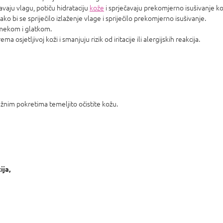
avaju vlagu, potiču hidrataciju
kože
i sprječavaju prekomjerno isušivanje ko
ko bi se spriječilo izlaženje vlage i spriječilo prekomjerno isušivanje.
mekom i glatkom.
ma osjetljivoj koži i smanjuju rizik od iritacije ili alergijskih reakcija.
nim pokretima temeljito očistite kožu.
ija,