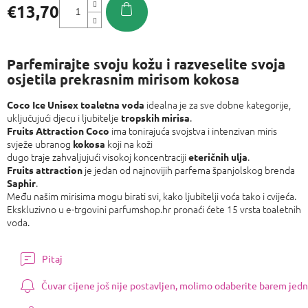
€13,70
Izmjeri
cijenu:
Parfemirajte svoju kožu i razveselite svoja
osjetila prekrasnim mirisom kokosa
idealna je za sve dobne kategorije,
Coco Ice Unisex toaletna voda
uključujući djecu i ljubitelje
.
tropskih mirisa
ima tonirajuća svojstva i intenzivan miris
Fruits Attraction Coco
svježe ubranog
koji na koži
kokosa
dugo traje zahvaljujući visokoj koncentraciji
.
eteričnih ulja
je jedan od najnovijih parfema španjolskog brenda
Fruits attraction
.
Saphir
Među našim mirisima mogu birati svi, kako ljubitelji voća tako i cvijeća.
Ekskluzivno u e-trgovini parfumshop.hr pronaći ćete 15 vrsta toaletnih
voda.
Pitaj
Čuvar cijene još nije postavljen, molimo odaberite barem jedn