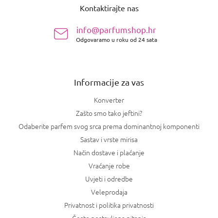
Kontaktirajte nas
d
n
info@parfumshop.hr
o
Odgovaramo u roku od 24 sata
ž
j
e
Informacije za vas
Konverter
Zašto smo tako jeftini?
Odaberite parfem svog srca prema dominantnoj komponenti
Sastav i vrste mirisa
Način dostave i plaćanje
Vraćanje robe
Uvjeti i odredbe
Veleprodaja
Privatnost i politika privatnosti
Često postavljana pitanja