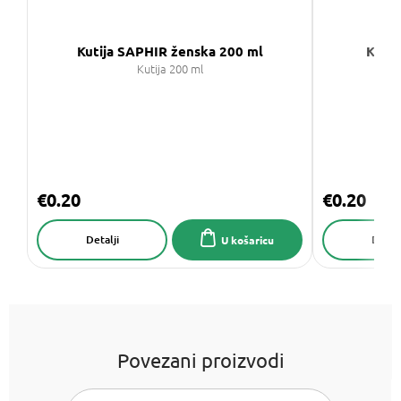
Kutija SAPHIR ženska 200 ml
Kutij
Kutija 200 ml
€0.20
€0.20
Detalji
Detalj
U košaricu
Povezani proizvodi