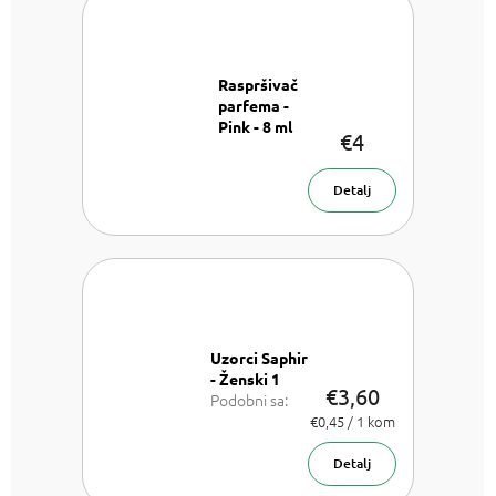
Raspršivač
parfema -
Pink - 8 ml
€4
Raspršivač
parfema- 8
ml
Detalj
Uzorci Saphir
- Ženski 1
€3,60
Podobni sa:
Chloe Chloe,
Izmjeri
€0,45 / 1 kom
cijenu:
Dior J'adore,
Versace
Detalj
Bright Crystal,