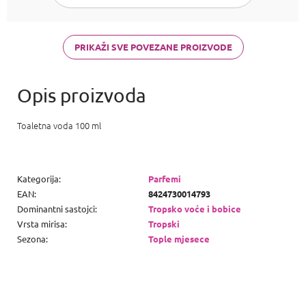
Armani Acqua
di Gioia,
Chanel Coco
Mademoiselle
PRIKAŽI SVE POVEZANE PROIZVODE
a Carolina
Herrera Good
girl
Toaletna voda 100 ml
Kategorija
:
Parfemi
EAN
:
8424730014793
Dominantni sastojci
:
Tropsko voće i bobice
Vrsta mirisa
:
Tropski
Sezona
:
Tople mjesece
P
o