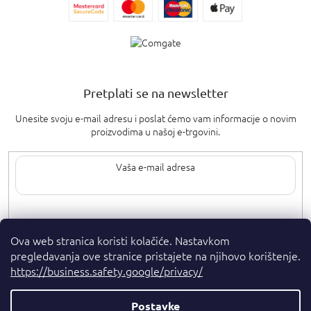
Pretplati se na newsletter
Unesite svoju e-mail adresu i poslat ćemo vam informacije o novim
proizvodima u našoj e-trgovini.
Upisom svoje e-pošte pristajete na
uvjete privatnosti
.
Ova web stranica koristi kolačiće. Nastavkom
pregledavanja ove stranice pristajete na njihovo korištenje.
https://business.safety.google/privacy/
Postavke