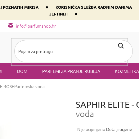
•
KI POZNATIH MIRISA
KORISNIČKA SLUŽBA RADNIM DANIMA
•
JEFTINIJI
arfem svog srca prema dominantnoj komponenti
Sastav i vrste mirisa
info@parfumshop.hr
I
DOM
PARFEMI ZA PRANJE RUBLJA
KOZMETIKA
ME ROSE
Parfemska voda
SAPHIR ELITE -
voda
Prosječna
Nije ocijenjeno
Detalji ocjene
ocjena