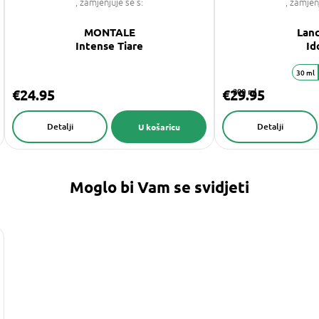
, zamjenjuje se s:
, zamjen
MONTALE
Lan
Intense Tiare
Id
30 ml
€24.95
€29.95
200 ml
Detalji
Detalji
U košaricu
Moglo bi Vam se svidjeti