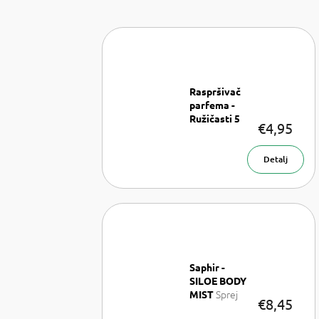
Raspršivač
parfema -
Ružičasti 5
€4,95
ml
Raspršivač
parfema 5
Detalj
ml
Saphir -
SILOE BODY
Sprej
MIST
€8,45
za tijelo 200