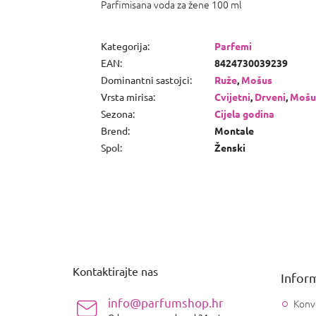
Parfimisana voda za žene 100 ml
Kategorija
:
Parfemi
EAN
:
8424730039239
Dominantni sastojci
:
Ruže
,
Mošus
Vrsta mirisa
:
Cvijetni
,
Drveni
,
Mošu
Sezona
:
Cijela godina
Brend
:
Montale
Spol
:
Ženski
P
o
d
n
Kontaktirajte nas
Inform
o
ž
info@parfumshop.hr
Konv
j