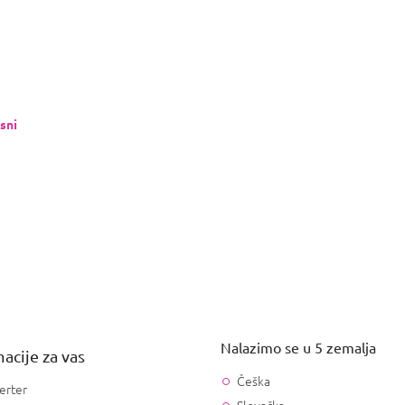
sni
Nalazimo se u 5 zemalja
acije za vas
Češka
erter
Slovačka