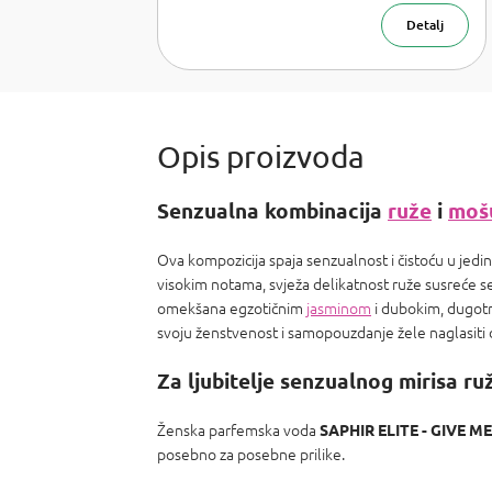
ml
Detalj
Senzualna kombinacija
ruže
i
moš
Ova kompozicija spaja senzualnost i čistoću u jed
visokim notama, svježa delikatnost ruže susreće s
omekšana egzotičnim
jasminom
i dubokim, dugotra
svoju ženstvenost i samopouzdanje žele naglasiti d
Za ljubitelje senzualnog mirisa ru
Ženska parfemska voda
SAPHIR ELITE - GIVE M
posebno za posebne prilike.