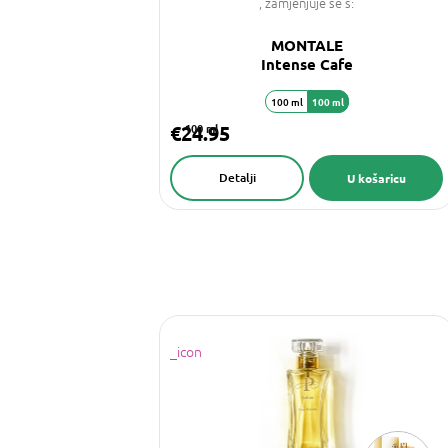
, zamjenjuje se s:
MONTALE
Intense Cafe
100 ml
100 ml
€24.95
100 ml
Detalji
U košaricu