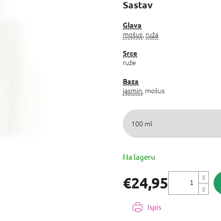
proizvoda
Sastav
je
0,0
Glava
od
mošus
,
ruža
5
zvjezdica.
Srce
ruže
Baza
jasmin
, mošus
Na lageru
€24,95
Izmjeri
cijenu:
Ispis