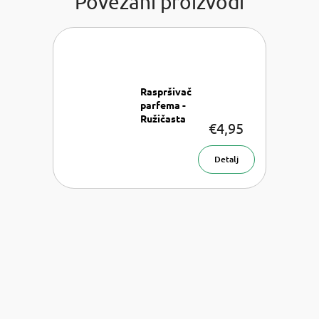
Povezani proizvodi
Raspršivač
parfema -
Ružičasta
€4,95
mat 5 ml
Raspršivač
parfema 5
Detalj
ml