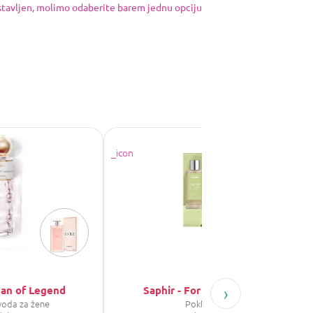
ostavljen, molimo odaberite barem jednu opciju
›
man of Legend
Saphir - For Her by Saphir
voda za žene
Poklon set