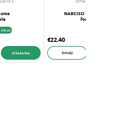
juje se s:
, zamjenjuje se s:
come
NARCISO RODRIGUEZ
ole
for her
200 ml
€22.40
Detalji
U košaricu
U košaricu