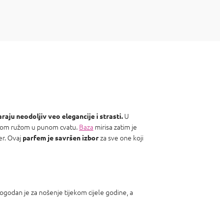
U
raju neodoljiv veo elegancije i strasti.
om ružom u punom cvatu.
Baza
mirisa zatim je
er. Ovaj
za sve one koji
parfem je savršen izbor
Pogodan je za nošenje tijekom cijele godine, a