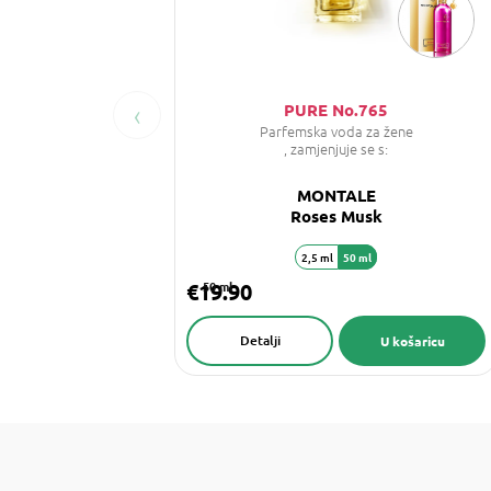
‹
PURE No.765
Parfemska voda za žene
, zamjenjuje se s:
MONTALE
Roses Musk
2,5 ml
50 ml
€19.90
50 ml
Detalji
U košaricu