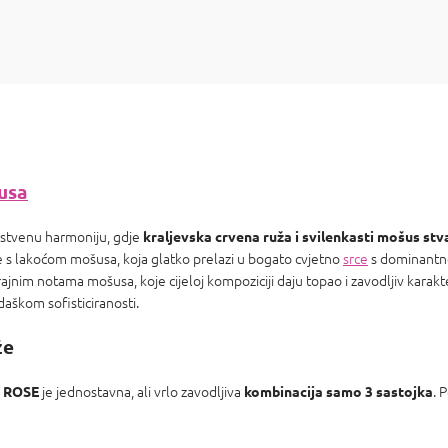
usa
instvenu harmoniju, gdje
kraljevska crvena ruža i svilenkasti mošus stva
e s lakoćom mošusa, koja glatko prelazi u bogato cvjetno
srce
s dominantn
jnim notama mošusa, koje cijeloj kompoziciji daju topao i zavodljiv karakt
aškom sofisticiranosti.
že
je jednostavna, ali vrlo zavodljiva
. 
E ROSE
kombinacija samo 3 sastojka