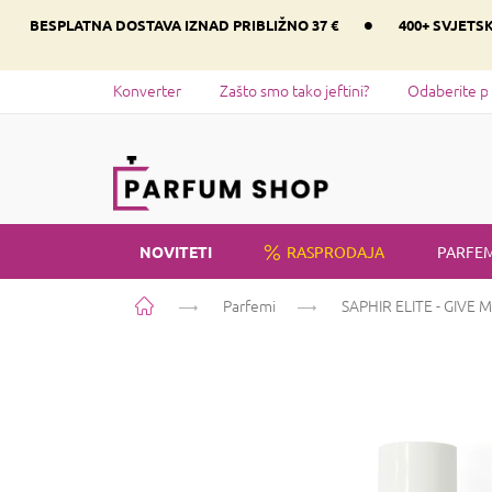
Preskoči
•
BESPLATNA DOSTAVA IZNAD PRIBLIŽNO 37 €
400+ SVJETS
na
sadržaj
Konverter
Zašto smo tako jeftini?
Odaberite p
NOVITETI
RASPRODAJA
PARFEM
Početna
Parfemi
SAPHIR ELITE - GIVE 