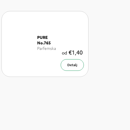
PURE
No.765
Parfemska
€1,40
od
voda za žene
Detalj