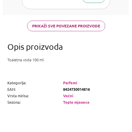
Bright Crystal,
Armani Acqua
di Gioia,
Chanel Coco
Mademoiselle
PRIKAŽI SVE POVEZANE PROIZVODE
a Carolina
Herrera Good
girl
Toaletna voda 100 ml
Kategorija
:
Parfemi
EAN
:
8424730014816
Vrsta mirisa
:
Voćni
Sezona
:
Tople mjesece
P
o