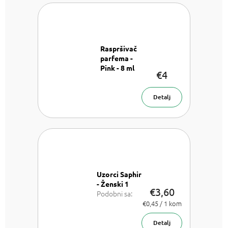
Raspršivač
parfema -
Pink - 8 ml
€4
Raspršivač
parfema- 8
ml
Detalj
Uzorci Saphir
- Ženski 1
€3,60
Podobni sa:
Chloe Chloe,
Izmjeri
€0,45 / 1 kom
cijenu:
Dior J'adore,
Versace
Detalj