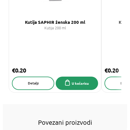
Kutija SAPHIR ženska 200 ml
Kutij
Kutija 200 ml
€0.20
€0.20
Detalji
Detalj
U košaricu
Povezani proizvodi