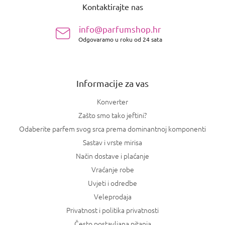
Kontaktirajte nas
d
n
info@parfumshop.hr
o
Odgovaramo u roku od 24 sata
ž
j
e
Informacije za vas
Konverter
Zašto smo tako jeftini?
Odaberite parfem svog srca prema dominantnoj komponenti
Sastav i vrste mirisa
Način dostave i plaćanje
Vraćanje robe
Uvjeti i odredbe
Veleprodaja
Privatnost i politika privatnosti
Često postavljana pitanja