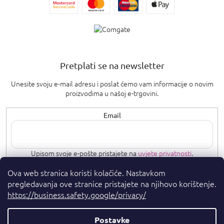
Pretplati se na newsletter
Unesite svoju e-mail adresu i poslat ćemo vam informacije o novim
proizvodima u našoj e-trgovini.
Email
Upisom svoje e-pošte pristajete na
uvjete privatnosti
.
Ova web stranica koristi kolačiće. Nastavkom
PRETPLATI SE
pregledavanja ove stranice pristajete na njihovo korištenje.
https://business.safety.google/privacy/
Postavke