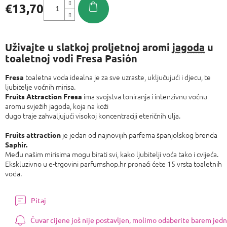
€13,70
Izmjeri
cijenu:
Uživajte u slatkoj proljetnoj aromi
jagoda
u
toaletnoj vodi Fresa Pasión
toaletna voda idealna je za sve uzraste, uključujući i djecu, te
Fresa
ljubitelje voćnih mirisa.
ima svojstva toniranja i intenzivnu voćnu
Fruits Attraction Fresa
aromu svježih jagoda, koja na koži
dugo traje zahvaljujući visokoj koncentraciji eteričnih ulja.
je jedan od najnovijih parfema španjolskog brenda
Fruits attraction
Saphir.
Među našim mirisima mogu birati svi, kako ljubitelji voća tako i cvijeća.
Ekskluzivno u e-trgovini parfumshop.hr pronaći ćete 15 vrsta toaletnih
voda.
Pitaj
Čuvar cijene još nije postavljen, molimo odaberite barem jedn