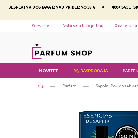
Preskoči
•
BESPLATNA DOSTAVA IZNAD PRIBLIŽNO 37 €
400+ SVJETS
na
sadržaj
Konverter
Zašto smo tako jeftini?
Odaberite p
NOVITETI
RASPRODAJA
PARFEM
Početna
Parfemi
Saphir - Poklon set Ve