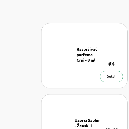
Raspršivač
parfema -
Crni - 8 ml
€4
Raspršivač
parfema - 8
ml
Detalj
Uzorci Saphir
- Ženski 1