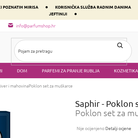
•
KI POZNATIH MIRISA
KORISNIČKA SLUŽBA RADNIM DANIMA
•
JEFTINIJI
arfem svog srca prema dominantnoj komponenti
Sastav i vrste mirisa
info@parfumshop.hr
I
DOM
PARFEMI ZA PRANJE RUBLJA
KOZMETIKA
tiver i mahovina
Poklon set za muškarce
Saphir - Poklon 
Poklon set za m
Prosječna
Nije ocijenjeno
Detalji ocjene
ocjena