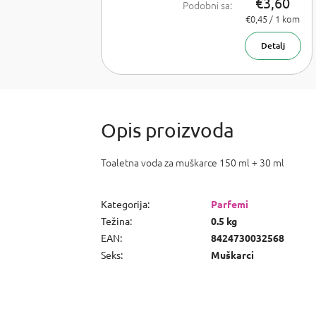
€3,60
Podobni sa:
Chloe Chloe,
Izmjeri
€0,45 / 1 kom
cijenu:
Dior J'adore,
Versace
Detalj
Bright Crystal,
Armani Acqua
di Gioia,
Chanel Coco
Mademoiselle
a Carolina
Herrera Good
girl
Toaletna voda za muškarce 150 ml + 30 ml
Kategorija
:
Parfemi
Težina
:
0.5 kg
EAN
:
8424730032568
Seks
:
Muškarci