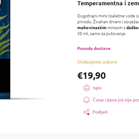
proizvoda
Temperamentna i zeml
je
0,0
Dugotrajni miris toaletne vode 
od
prirodu. Živahan drveni i osvježa
5
mirisom s
mahovinastim
dašk
zvjezdica.
30 ml, samo za putovanja.
Ponuda dostave
Očekujemo uskoro
€19,90
Izmjeri
Ispis
cijenu:
Čuvar cijene još nije p
Podijeli