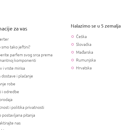
Nalazimo se u 5 zemalja
acije za vas
Češka
erter
Slovačka
 smo tako jeftini?
Mađarska
erite parfem svog srca prema
Rumunjska
nantnoj komponenti
Hrvatska
v i vrste mirisa
 dostave i plaćanje
anje robe
i i odredbe
prodaja
tnost i politika privatnosti
 postavljana pitanja
ktirajte nas