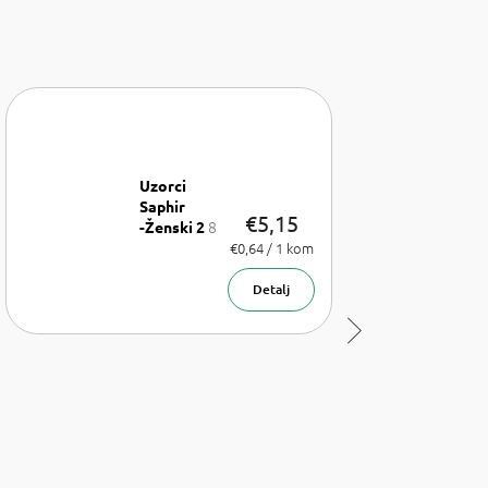
Uzorci
Saphir
€5,15
8
-Ženski 2
x uzorak
Izmjeri
€0,64 / 1 kom
cijenu:
parfema
1,75 ml
Detalj
Sljedeći
proizvod