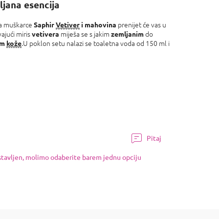
jana esencija
za muškarce
prenijet će vas u
Saphir
Vetiver
i mahovina
vajući miris
miješa se s jakim
do
vetivera
zemljanim
.U poklon setu nalazi se toaletna voda od 150 ml i
om
kože
Pitaj
ostavljen, molimo odaberite barem jednu opciju