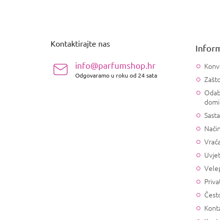
P
o
d
n
Kontaktirajte nas
Inform
o
ž
info@parfumshop.hr
Konv
j
Odgovaramo u roku od 24 sata
Zašto
e
Odab
domi
Sasta
Način
Vrać
Uvjet
Vele
Priva
Često
Konta