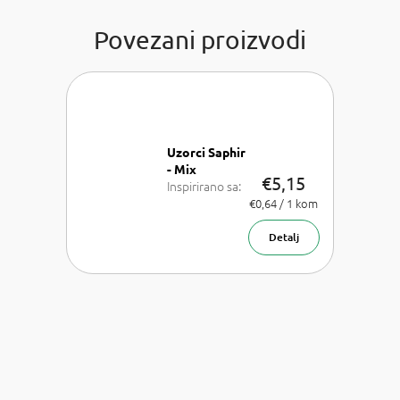
Povezani proizvodi
Uzorci Saphir
- Mix
€5,15
Inspirirano sa:
Lancome La
Izmjeri
€0,64 / 1 kom
cijenu:
Vie est belle,
Armani Sí,
Detalj
Chanel Coco
Mademoiselle,
PR Olympea,
Chloe Chloe,
PR Invictus,
Baccarat R.
540 a Armani
Acqua d