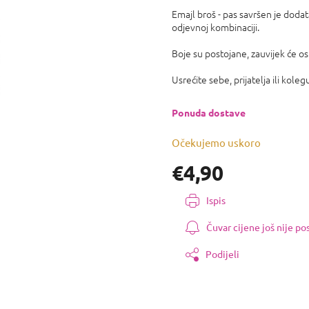
0,0
Emajl broš - pas savršen je doda
od
odjevnoj kombinaciji.
5
zvjezdica.
Boje su postojane, zauvijek će ost
Usrećite sebe, prijatelja ili koleg
Ponuda dostave
Očekujemo uskoro
€4,90
Izmjeri
Ispis
cijenu:
Čuvar cijene još nije p
Podijeli