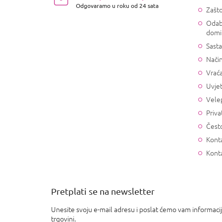
j
Odgovaramo u roku od 24 sata
Zašto
e
Odab
domi
Sasta
Način
Vrać
Uvjet
Vele
Priva
Često
Konta
Kont
Pretplati se na newsletter
Unesite svoju e-mail adresu i poslat ćemo vam informaci
trgovini.