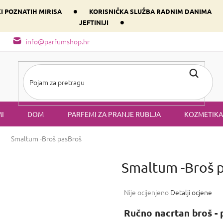
•
KI POZNATIH MIRISA
KORISNIČKA SLUŽBA RADNIM DANIMA
•
JEFTINIJI
arfem svog srca prema dominantnoj komponenti
Sastav i vrste mirisa
info@parfumshop.hr
I
DOM
PARFEMI ZA PRANJE RUBLJA
KOZMETIKA
Smaltum -Broš pas
Broš
Smaltum -Broš 
Prosječna
Nije ocijenjeno
Detalji ocjene
ocjena
proizvoda
Ručno nacrtan broš - 
je