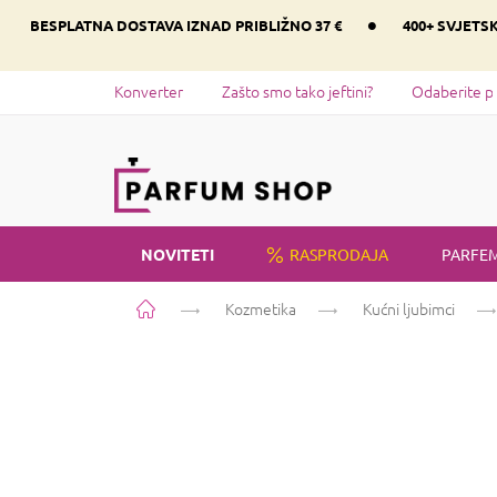
Preskoči
•
BESPLATNA DOSTAVA IZNAD PRIBLIŽNO 37 €
400+ SVJETS
na
sadržaj
Konverter
Zašto smo tako jeftini?
Odaberite p
NOVITETI
RASPRODAJA
PARFEM
Početna
Kozmetika
Kućni ljubimci