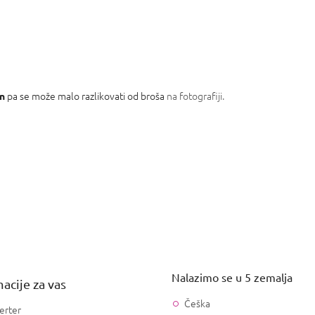
pa se može malo razlikovati od broša na fotografiji.
an
Nalazimo se u 5 zemalja
acije za vas
Češka
erter