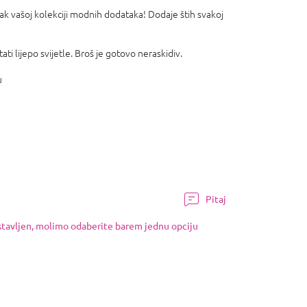
tak vašoj kolekciji modnih dodataka! Dodaje štih svakoj
ati lijepo svijetle. Broš je gotovo neraskidiv.
u
Pitaj
ostavljen, molimo odaberite barem jednu opciju