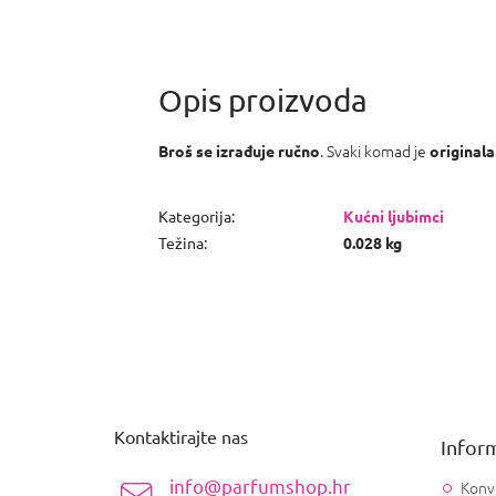
. Svaki komad je
Broš se izrađuje ručno
original
Kategorija
:
Kućni ljubimci
Težina
:
0.028 kg
P
o
d
n
Kontaktirajte nas
Inform
o
ž
info@parfumshop.hr
Konv