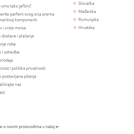
Slovačka
 smo tako jeftini?
Mađarska
erite parfem svog srca prema
Rumunjska
nantnoj komponenti
Hrvatska
v i vrste mirisa
 dostave i plaćanje
anje robe
i i odredbe
prodaja
tnost i politika privatnosti
 postavljana pitanja
ktirajte nas
akt
je o novim proizvodima u našoj e-