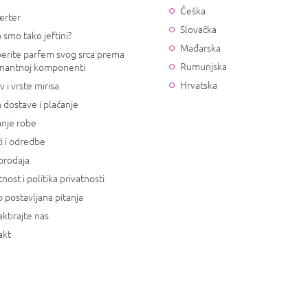
Češka
erter
Slovačka
 smo tako jeftini?
Mađarska
erite parfem svog srca prema
Rumunjska
nantnoj komponenti
Hrvatska
v i vrste mirisa
 dostave i plaćanje
anje robe
i i odredbe
prodaja
tnost i politika privatnosti
 postavljana pitanja
ktirajte nas
akt