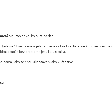
Sigurno nekoliko puta na dan!
bimca?
Emajlirana zdjela za pse je dobre kvalitete, ne klizi i ne prevrće
 zdjelama?
ubimac može bez problema jesti i piti u miru.
odinama, lako se čisti i uljepšava svako kućanstvo.
cu.