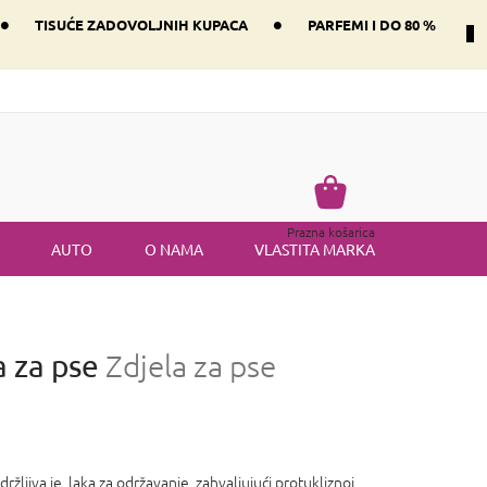
•
•
TISUĆE ZADOVOLJNIH KUPACA
PARFEMI I DO 80 %
Način dostave i plaćanje
Vraćanje robe
Uvjeti i odredbe
Košarica
Prazna košarica
AUTO
O NAMA
VLASTITA MARKA
a za pse
Zdjela za pse
držljiva je, laka za održavanje, zahvaljujući protukliznoj