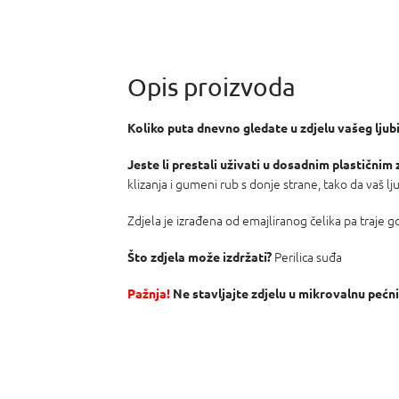
Koliko puta dnevno gledate u zdjelu vašeg lju
Jeste li prestali uživati ​​u dosadnim plastičnim
klizanja i gumeni rub s donje strane, tako da vaš lj
Zdjela je izrađena od emajliranog čelika pa traje g
Perilica suđa
Što zdjela može izdržati?
Pažnja!
Ne stavljajte zdjelu u mikrovalnu pećni