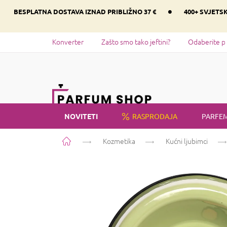
Preskoči
•
BESPLATNA DOSTAVA IZNAD PRIBLIŽNO 37 €
400+ SVJETS
na
sadržaj
Konverter
Zašto smo tako jeftini?
Odaberite p
NOVITETI
RASPRODAJA
PARFEM
Početna
Kozmetika
Kućni ljubimci