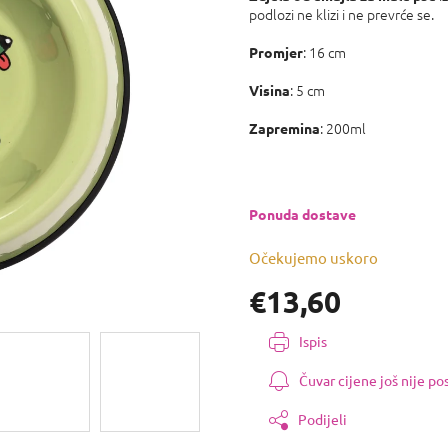
0,0
podlozi ne klizi i ne prevrće se.
od
5
: 16 cm
Promjer
zvjezdica.
: 5 cm
Visina
: 200ml
Zapremina
Ponuda dostave
Očekujemo uskoro
€13,60
Izmjeri
Ispis
cijenu:
Čuvar cijene još nije p
Podijeli