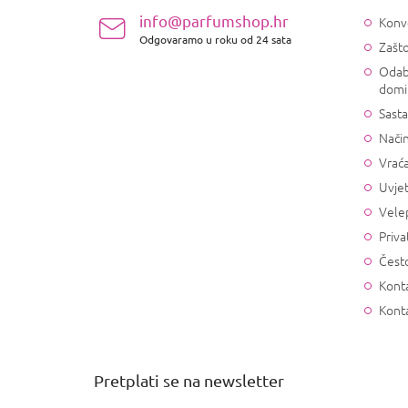
ž
info@parfumshop.hr
Konv
j
Odgovaramo u roku od 24 sata
Zašto
e
Odab
domi
Sasta
Način
Vrać
Uvjet
Vele
Priva
Često
Konta
Kont
Pretplati se na newsletter