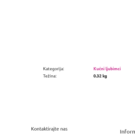
Kategorija
:
Kućni ljubimci
Težina
:
0.32 kg
P
o
d
n
Kontaktirajte nas
Inform
o