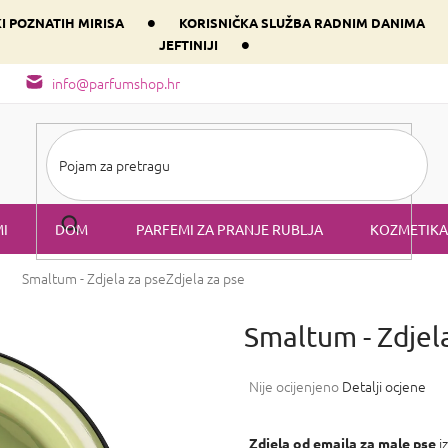
•
KI POZNATIH MIRISA
KORISNIČKA SLUŽBA RADNIM DANIMA
•
JEFTINIJI
arfem svog srca prema dominantnoj komponenti
Sastav i vrste mirisa
info@parfumshop.hr
I
DOM
PARFEMI ZA PRANJE RUBLJA
KOZMETIKA
Smaltum - Zdjela za pse
Zdjela za pse
Smaltum - Zdjel
Prosječna
Nije ocijenjeno
Detalji ocjene
ocjena
proizvoda
je
iz
Zdjela od emajla za male pse