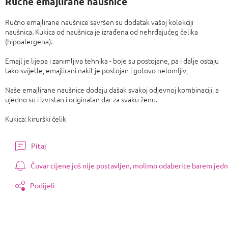
Ručne emajlirane naušnice
Ručno emajlirane naušnice savršen su dodatak vašoj kolekciji
naušnica. Kukica od naušnica je izrađena od nehrđajućeg čelika
(hipoalergena).
Emajl je lijepa i zanimljiva tehnika - boje su postojane, pa i dalje ostaju
tako svijetle, emajlirani nakit je postojan i gotovo nelomljiv,
Naše emajlirane naušnice dodaju dašak svakoj odjevnoj kombinaciji, a
ujedno su i izvrstan i originalan dar za svaku ženu.
Kukica: kirurški čelik
Pitaj
Čuvar cijene još nije postavljen, molimo odaberite barem jedn
Podijeli