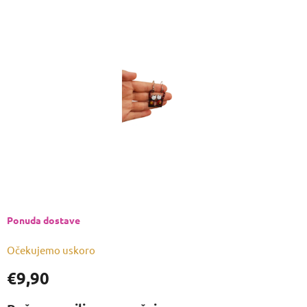
je
0,0
od
5
zvjezdica.
Ponuda dostave
Očekujemo uskoro
€9,90
Izmjeri
cijenu: