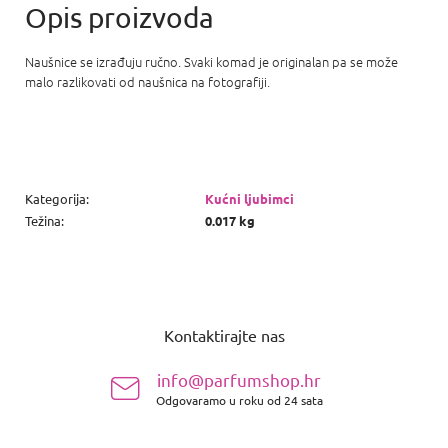
Naušnice se izrađuju ručno. Svaki komad je originalan pa se može
malo razlikovati od naušnica na fotografiji.
Kategorija
:
Kućni ljubimci
Težina
:
0.017 kg
P
o
Kontaktirajte nas
d
n
info@parfumshop.hr
o
Odgovaramo u roku od 24 sata
ž
j