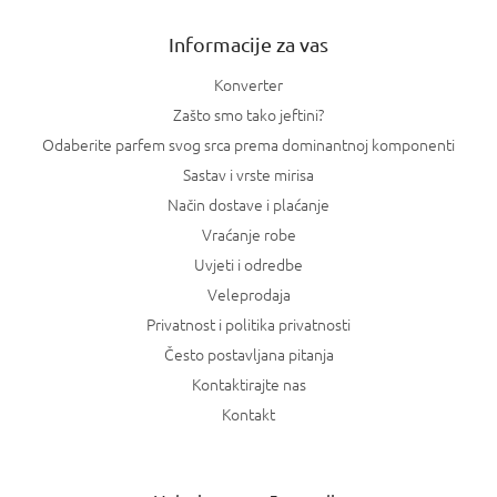
e
Informacije za vas
Konverter
Zašto smo tako jeftini?
Odaberite parfem svog srca prema dominantnoj komponenti
Sastav i vrste mirisa
Način dostave i plaćanje
Vraćanje robe
Uvjeti i odredbe
Veleprodaja
Privatnost i politika privatnosti
Često postavljana pitanja
Kontaktirajte nas
Kontakt