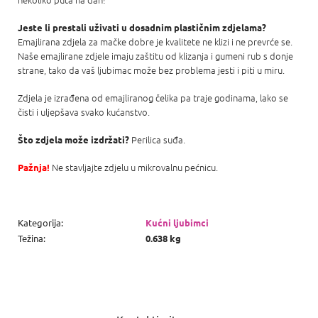
Jeste li prestali uživati ​​u dosadnim plastičnim zdjelama?
Emajlirana zdjela za mačke dobre je kvalitete ne klizi i ne prevrće se.
Naše emajlirane zdjele imaju zaštitu od klizanja i gumeni rub s donje
strane, tako da vaš ljubimac može bez problema jesti i piti u miru.
Zdjela je izrađena od emajliranog čelika pa traje godinama, lako se
čisti i uljepšava svako kućanstvo.
Perilica suđa.
Što zdjela može izdržati?
Ne stavljajte zdjelu u mikrovalnu pećnicu.
Pažnja!
Kategorija
:
Kućni ljubimci
Težina
:
0.638 kg
P
o