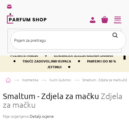
Preskoči
na
sadržaj
KOŠARICA
•
BESPLATNA DOSTAVA IZNAD PRIBLIŽNO 37 €
400+ SVJETSKI
•
POZNATIH MIRISA
KORISNIČKA SLUŽBA RADNIM DANIMA
•
•
TISUĆE ZADOVOLJNIH KUPACA
PARFEMI I DO 80 %
•
JEFTINIJI
Početna
Kozmetika
Kućni ljubimci
Smaltum - Zdjela za mačku
Zdj
Smaltum - Zdjela za mačku
Zdjela
za mačku
Prosječna
Nije ocijenjeno
Detalji ocjene
ocjena
proizvoda