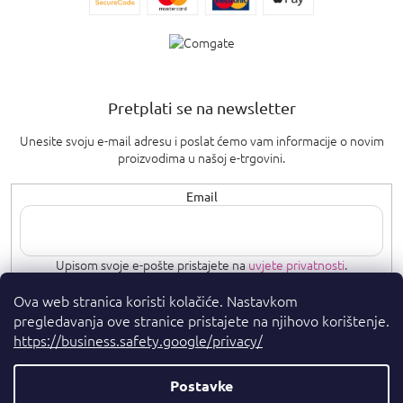
Pretplati se na newsletter
Unesite svoju e-mail adresu i poslat ćemo vam informacije o novim
proizvodima u našoj e-trgovini.
Email
Upisom svoje e-pošte pristajete na
uvjete privatnosti
.
Ova web stranica koristi kolačiće. Nastavkom
PRETPLATI SE
pregledavanja ove stranice pristajete na njihovo korištenje.
https://business.safety.google/privacy/
Postavke