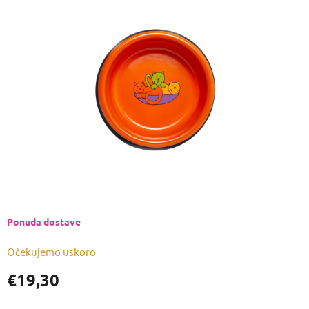
je
0,0
od
5
zvjezdica.
Ponuda dostave
Očekujemo uskoro
€19,30
Izmjeri
cijenu: