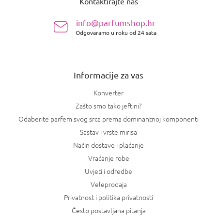
Kontaktirajte nas
d
n
info@parfumshop.hr
o
Odgovaramo u roku od 24 sata
ž
j
e
Informacije za vas
Konverter
Zašto smo tako jeftini?
Odaberite parfem svog srca prema dominantnoj komponenti
Sastav i vrste mirisa
Način dostave i plaćanje
Vraćanje robe
Uvjeti i odredbe
Veleprodaja
Privatnost i politika privatnosti
Često postavljana pitanja