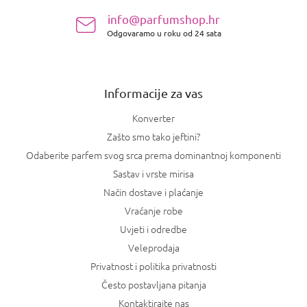
n
info@parfumshop.hr
o
Odgovaramo u roku od 24 sata
ž
j
e
Informacije za vas
Konverter
Zašto smo tako jeftini?
Odaberite parfem svog srca prema dominantnoj komponenti
Sastav i vrste mirisa
Način dostave i plaćanje
Vraćanje robe
Uvjeti i odredbe
Veleprodaja
Privatnost i politika privatnosti
Često postavljana pitanja
Kontaktirajte nas