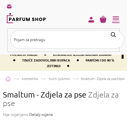
Preskoči
na
sadržaj
KOŠARICA
•
BESPLATNA DOSTAVA IZNAD PRIBLIŽNO 37 €
400+ SVJETSKI
•
POZNATIH MIRISA
KORISNIČKA SLUŽBA RADNIM DANIMA
•
•
TISUĆE ZADOVOLJNIH KUPACA
PARFEMI I DO 80 %
•
JEFTINIJI
Početna
Kozmetika
Kućni ljubimci
Smaltum - Zdjela za pse
Zdjela
Smaltum - Zdjela za pse
Zdjela za
pse
Prosječna
Nije ocijenjeno
Detalji ocjene
ocjena
proizvoda