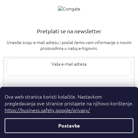
Pretplati se na newsletter
Unesite svoju e-mail adresu i poslat ćemo vam informacije o novim
proizvodima u našoj e-trgovini.
Upisom svoje e-pošte pristajete na
uvjete privatnosti
.
Ova web stranica koristi kolačiće. Nastavkom
pregledavanja ove stranice pristajete na njihovo korištenje.
https://business.safety.google/privacy/
Postavke
Autorska prava 2026
. Sva prava pridržana.
Parfumshop.hr