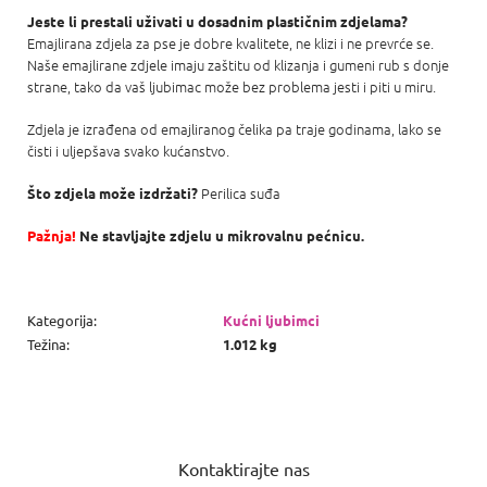
Jeste li prestali uživati ​​u dosadnim plastičnim zdjelama?
Emajlirana zdjela za pse je dobre kvalitete, ne klizi i ne prevrće se.
Naše emajlirane zdjele imaju zaštitu od klizanja i gumeni rub s donje
strane, tako da vaš ljubimac može bez problema jesti i piti u miru.
Zdjela je izrađena od emajliranog čelika pa traje godinama, lako se
čisti i uljepšava svako kućanstvo.
Perilica suđa
Što zdjela može izdržati?
Pažnja!
Ne stavljajte zdjelu u mikrovalnu pećnicu.
Kategorija
:
Kućni ljubimci
Težina
:
1.012 kg
P
o
Kontaktirajte nas
d