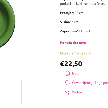
0,0
podlozi ne klizi i ne prevrće se.
od
5
: 25 cm
Promjer
zvjezdica.
: 7 cm
Visina
: 1100ml
Zapremina
Ponuda dostave
Očekujemo uskoro
€22,50
Izmjeri
Ispis
cijenu:
Čuvar cijene još nije p
Podijeli