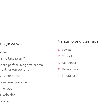
Nalazimo se u 5 zemalja
acije za vas
Češka
erter
Slovačka
 smo tako jeftini?
Mađarska
erite parfem svog srca prema
Rumunjska
nantnoj komponenti
Hrvatska
v i vrste mirisa
 dostave i plaćanje
anje robe
i i odredbe
prodaja