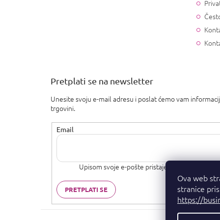
Priva
Često
Konta
Kont
Pretplati se na newsletter
Unesite svoju e-mail adresu i poslat ćemo vam informaci
trgovini.
Email
Upisom svoje e-pošte pristajete na
uvjete priva
Ova web str
stranice pri
PRETPLATI SE
https://busi