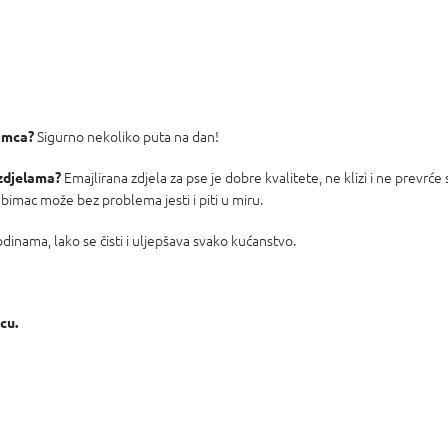
Sigurno nekoliko puta na dan!
bimca?
Emajlirana zdjela za pse je dobre kvalitete, ne klizi i ne prevrće
 zdjelama?
ubimac može bez problema jesti i piti u miru.
odinama, lako se čisti i uljepšava svako kućanstvo.
cu.