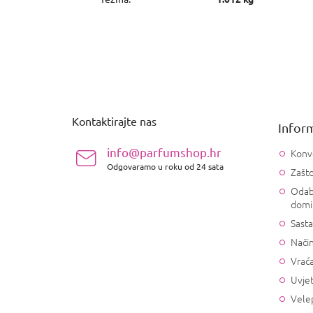
P
o
d
n
Kontaktirajte nas
Inform
o
ž
info@parfumshop.hr
Konv
j
Odgovaramo u roku od 24 sata
Zašto
e
Odab
domi
Sasta
Način
Vrać
Uvjet
Vele