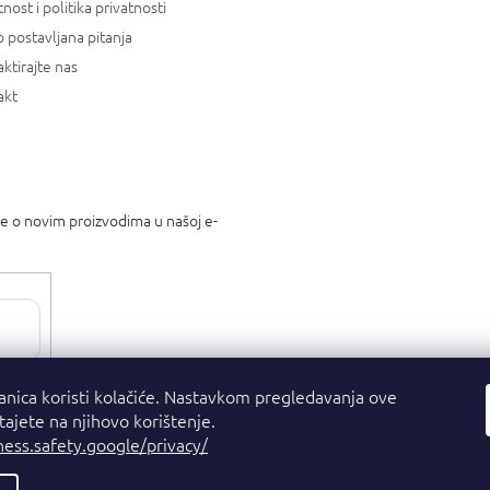
tnost i politika privatnosti
 postavljana pitanja
ktirajte nas
akt
je o novim proizvodima u našoj e-
tnosti
.
anica koristi kolačiće. Nastavkom pregledavanja ove
stajete na njihovo korištenje.
ness.safety.google/privacy/