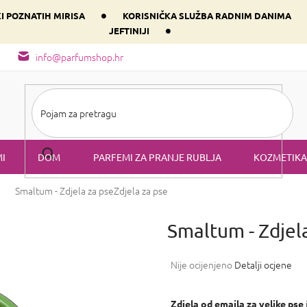
•
KI POZNATIH MIRISA
KORISNIČKA SLUŽBA RADNIM DANIMA
•
JEFTINIJI
arfem svog srca prema dominantnoj komponenti
Sastav i vrste mirisa
info@parfumshop.hr
I
DOM
PARFEMI ZA PRANJE RUBLJA
KOZMETIKA
Smaltum - Zdjela za pse
Zdjela za pse
Smaltum - Zdjel
Prosječna
Nije ocijenjeno
Detalji ocjene
ocjena
proizvoda
je
Zdjela od emajla za velike pse