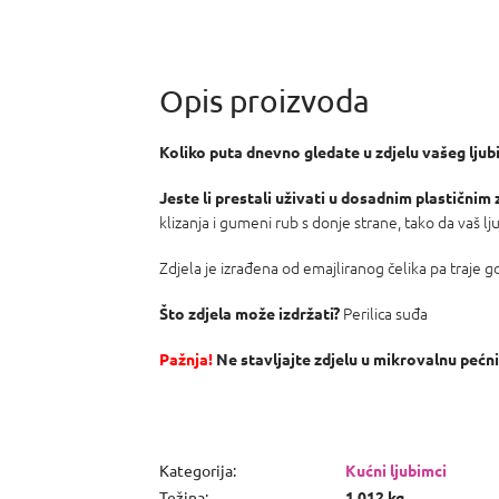
Koliko puta dnevno gledate u zdjelu vašeg lju
Jeste li prestali uživati ​​u dosadnim plastičnim
klizanja i gumeni rub s donje strane, tako da vaš lj
Zdjela je izrađena od emajliranog čelika pa traje g
Perilica suđa
Što zdjela može izdržati?
Pažnja!
Ne stavljajte zdjelu u mikrovalnu pećni
Kategorija
:
Kućni ljubimci
Težina
:
1.012 kg