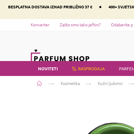
Preskoči
•
BESPLATNA DOSTAVA IZNAD PRIBLIŽNO 37 €
400+ SVJETS
na
sadržaj
Konverter
Zašto smo tako jeftini?
Odaberite p
NOVITETI
RASPRODAJA
PARFEM
Početna
Kozmetika
Kućni ljubimci