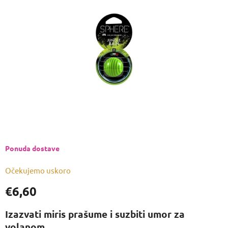
od
5
zvjezdica.
Ponuda dostave
Očekujemo uskoro
€6,60
Izmjeri
cijenu:
Izazvati miris prašume i suzbiti umor za
volanom