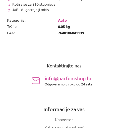
Rotira se za 360 stupnjeva.
Jači i dugotrajniji miris.
Kategorija
:
Auto
Težina
:
0.05 kg
EAN
:
7640186841139
P
o
Kontaktirajte nas
d
n
info@parfumshop.hr
o
Odgovaramo u roku od 24 sata
ž
j
e
Informacije za vas
Konverter
Zašto smo tako jeftini?