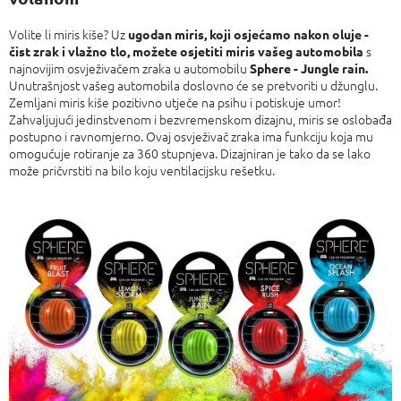
Volite li miris kiše? Uz
ugodan miris, koji osjećamo nakon oluje -
s
čist zrak i vlažno tlo, možete osjetiti miris vašeg automobila
najnovijim osvježivačem zraka u automobilu
Sphere - Jungle rain.
Unutrašnjost vašeg automobila doslovno će se pretvoriti u džunglu.
Zemljani miris kiše pozitivno utječe na psihu i potiskuje umor!
Zahvaljujući jedinstvenom i bezvremenskom dizajnu, miris se oslobađa
postupno i ravnomjerno. Ovaj osvježivač zraka ima funkciju koja mu
omogućuje rotiranje za 360 stupnjeva. Dizajniran je tako da se lako
može pričvrstiti na bilo koju ventilacijsku rešetku.