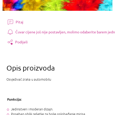
Pitaj
Čuvar cijene još nije postavljen, molimo odaberite barem jedn
Podijeli
Osvježivač zraka u automobilu
Funkcija:
Jedinstven i moderan dizajn.
Poseban oblik rešetke za bolje oslobađanje mirisa.