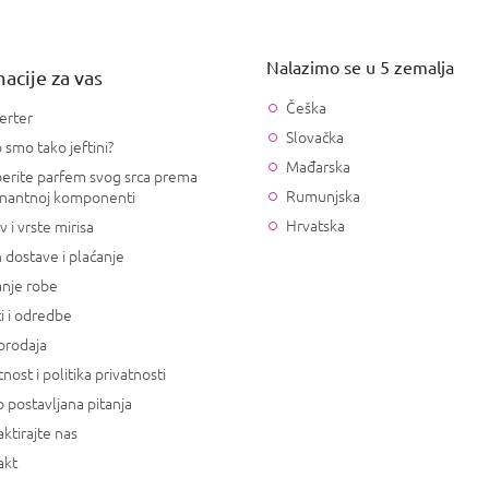
Nalazimo se u 5 zemalja
acije za vas
Češka
erter
Slovačka
 smo tako jeftini?
Mađarska
erite parfem svog srca prema
Rumunjska
nantnoj komponenti
Hrvatska
v i vrste mirisa
 dostave i plaćanje
anje robe
i i odredbe
prodaja
tnost i politika privatnosti
 postavljana pitanja
ktirajte nas
akt