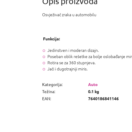
Osvježivač zraka u automobilu
Funkcija:
Jedinstven i moderan dizajn.
Poseban oblik rešetke za bolje oslobađanje mir
Rotira se za 360 stupnjeva.
Jači i dugotrajniji miris.
Kategorija
:
Auto
Težina
:
0.1 kg
EAN
:
7640186841146
P