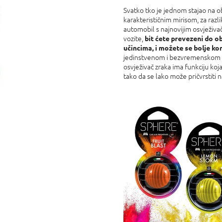
0,0
Svatko tko je jednom stajao na o
od
karakterističnim mirisom, za razli
5
automobil s najnovijim osvježiv
zvjezdica.
vozite,
bit ćete prevezeni do o
učincima, i možete se bolje ko
jedinstvenom i bezvremenskom di
osvježivač zraka ima funkciju koj
tako da se lako može pričvrstiti n