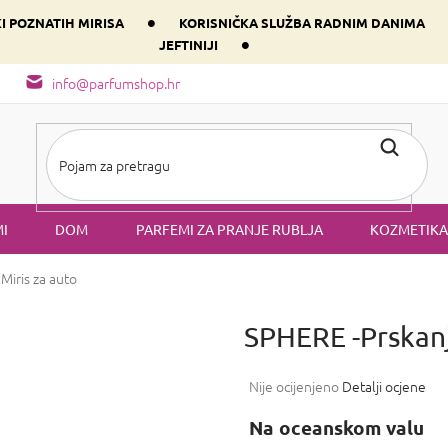
•
KI POZNATIH MIRISA
KORISNIČKA SLUŽBA RADNIM DANIMA
•
JEFTINIJI
arfem svog srca prema dominantnoj komponenti
Sastav i vrste mirisa
info@parfumshop.hr
I
DOM
PARFEMI ZA PRANJE RUBLJA
KOZMETIKA
a
Miris za auto
SPHERE -Prskan
Prosječna
Nije ocijenjeno
Detalji ocjene
ocjena
proizvoda
Na oceanskom valu
je