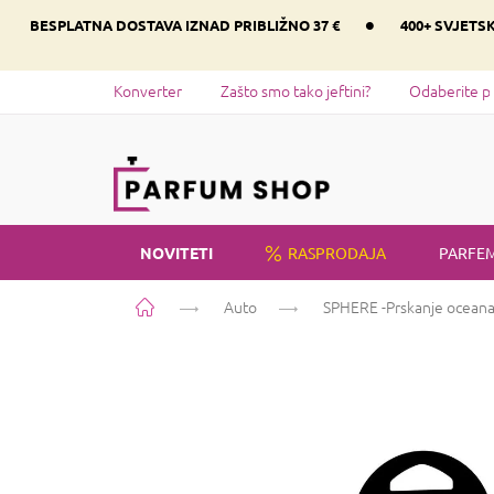
Preskoči
•
BESPLATNA DOSTAVA IZNAD PRIBLIŽNO 37 €
400+ SVJETS
na
sadržaj
Konverter
Zašto smo tako jeftini?
Odaberite p
NOVITETI
RASPRODAJA
PARFEM
Početna
Auto
SPHERE -Prskanje ocean