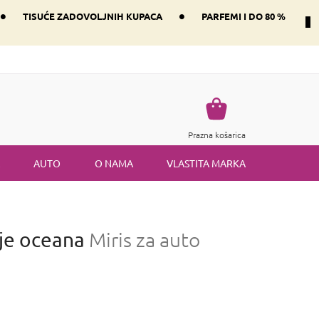
•
•
TISUĆE ZADOVOLJNIH KUPACA
PARFEMI I DO 80 %
Način dostave i plaćanje
Vraćanje robe
Uvjeti i odredbe
Košarica
Prazna košarica
AUTO
O NAMA
VLASTITA MARKA
je oceana
Miris za auto