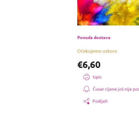
Ponuda dostave
Očekujemo uskoro
€6,60
Izmjeri
Ispis
cijenu:
Čuvar cijene još nije p
Podijeli