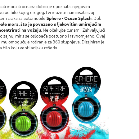
bali mora ili oceana dobro je upoznat s njegovim
ku od bilo kojeg drugog. I vi možete namirisati svoj
ačem zraka za automobile
. Dok
Sphere - Ocean Splash
bale mora, što je povezano s ljekovitim umirujućim
. Ne očekujte cunami! Zahvaljujući
ncentrirati na vožnju
zajnu, miris se oslobađa postupno i ravnomjerno. Ovaj
a mu omogućuje rotiranje za 360 stupnjeva. Dizajniran je
a bilo koju ventilacijsku rešetku.