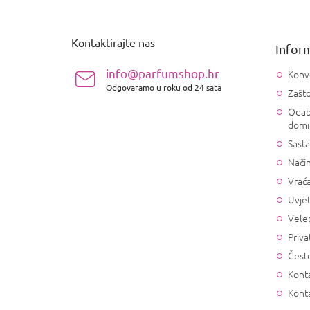
o
d
n
Kontaktirajte nas
Inform
o
ž
info@parfumshop.hr
Konv
j
Odgovaramo u roku od 24 sata
Zašto
e
Odab
domi
Sasta
Način
Vrać
Uvjet
Vele
Priva
Često
Konta
Kont