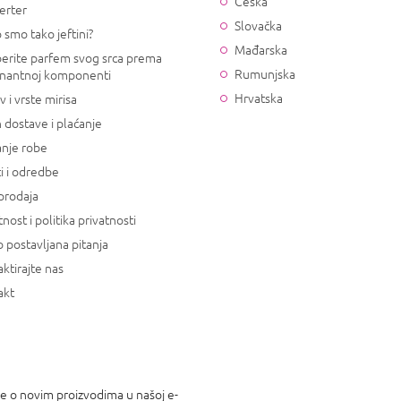
Češka
erter
Slovačka
 smo tako jeftini?
Mađarska
erite parfem svog srca prema
Rumunjska
nantnoj komponenti
Hrvatska
v i vrste mirisa
 dostave i plaćanje
anje robe
i i odredbe
prodaja
tnost i politika privatnosti
 postavljana pitanja
ktirajte nas
akt
je o novim proizvodima u našoj e-