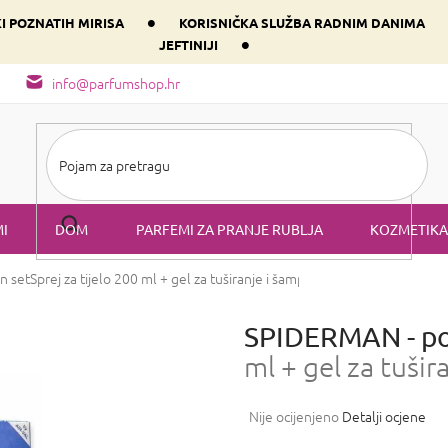
•
KI POZNATIH MIRISA
KORISNIČKA SLUŽBA RADNIM DANIMA
•
JEFTINIJI
arfem svog srca prema dominantnoj komponenti
Sastav i vrste mirisa
info@parfumshop.hr
I
DOM
PARFEMI ZA PRANJE RUBLJA
KOZMETIKA
n set
Sprej za tijelo 200 ml + gel za tuširanje i šampon 2 u 1 400 ml
SPIDERMAN - po
ml + gel za tuši
Prosječna
Nije ocijenjeno
Detalji ocjene
ocjena