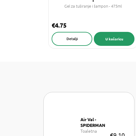
Gel za tuširanje i šampon - 475ml
€4.75
Detalji
U košaricu
Air Val -
SPIDERMAN
Toaletna
€9,10