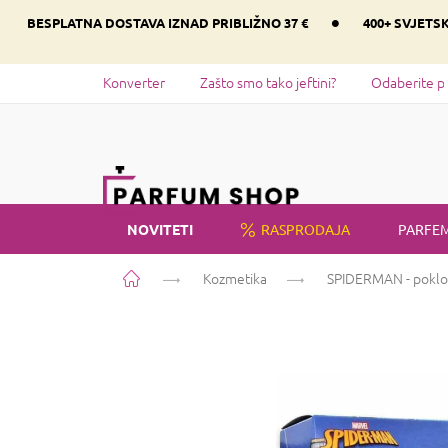
Preskoči
•
BESPLATNA DOSTAVA IZNAD PRIBLIŽNO 37 €
400+ SVJETS
na
sadržaj
Konverter
Zašto smo tako jeftini?
Odaberite p
NOVITETI
RASPRODAJA
PARFEM
Početna
Kozmetika
SPIDERMAN - poklo