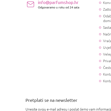
ž
info@parfumshop.hr
Konv
j
Odgovaramo u roku od 24 sata
Zašto
e
Odab
domi
Sasta
Način
Vrać
Uvjet
Vele
Priva
Često
Konta
Kont
Pretplati se na newsletter
Unesite svoju e-mail adresu i poslat ćemo vam informaci