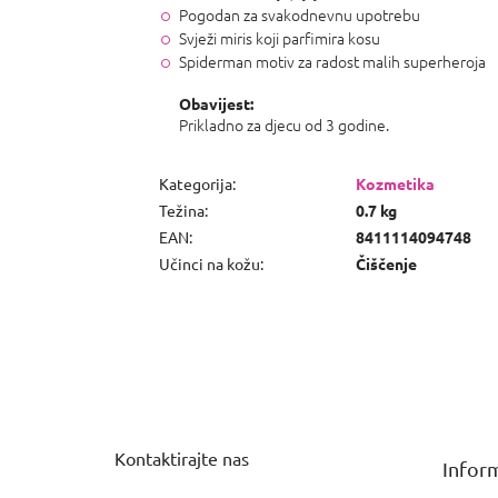
Pogodan za svakodnevnu upotrebu
Svježi miris koji parfimira kosu
Spiderman motiv za radost malih superheroja
Obavijest:
Prikladno za djecu od 3 godine.
Kategorija
:
Kozmetika
Težina
:
0.7 kg
EAN
:
8411114094748
Učinci na kožu
:
Čiščenje
P
o
d
n
Kontaktirajte nas
Inform
o