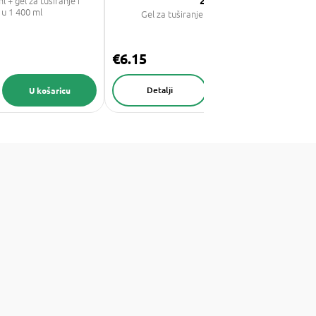
l + gel za tuširanje i
u 1 400 ml
Gel za tuširanje i šampon - 400 ml
€6.15
Detalji
U košaricu
U košaricu