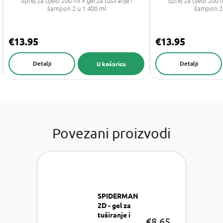
Sprej za tijelo 200 ml + gel za tuširanje i
Sprej za tijelo 200 m
šampon 2 u 1 400 ml
šampon 2 
€13.95
€13.95
Detalji
Detalji
U košaricu
Povezani proizvodi
SPIDERMAN
2D - gel za
tuširanje i
€8,65