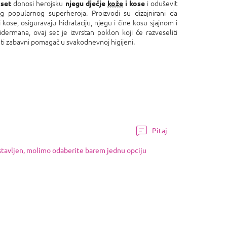
donosi herojsku
i oduševit
 set
njegu dječje
kože
i kose
 popularnog superheroja. Proizvodi su dizajnirani da
kose, osiguravaju hidrataciju, njegu i čine kosu sjajnom i
ermana, ovaj set je izvrstan poklon koji će razveseliti
ti zabavni pomagač u svakodnevnoj higijeni.
Pitaj
ostavljen, molimo odaberite barem jednu opciju