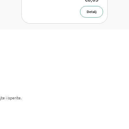
šampon 2 u
Gel za
1
tuširanje i
Detalj
šampon -
400 ml
e i isperite.