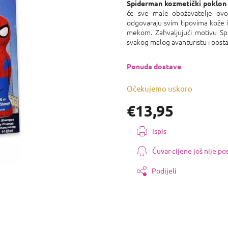
proizvoda
Spiderman kozmetički poklon
je
će sve male obožavatelje ovog
0,0
odgovaraju svim tipovima kože i 
od
mekom. Zahvaljujući motivu Spid
5
svakog malog avanturistu i posta
zvjezdica.
Ponuda dostave
Očekujemo uskoro
€13,95
Izmjeri
Ispis
cijenu:
Čuvar cijene još nije p
Podijeli