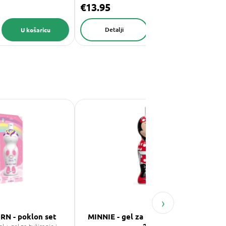
€13.95
Detalji
U košaricu
U košaricu
›
N - poklon set
MINNIE - gel za tuširanje i šampon
2v1