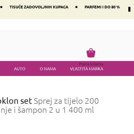
•
•
TISUĆE ZADOVOLJNIH KUPACA
PARFEMI I DO 80 %
Način dostave i plaćanje
Vraćanje robe
Uvjeti i odredbe
Košarica
Prazna košarica
AUTO
O NAMA
VLASTITA MARKA
klon set
Sprej za tijelo 200
ranje i šampon 2 u 1 400 ml