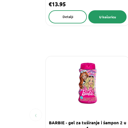
€13.95
Detalji
U košaricu
‹
BARBIE - gel za tuširanje i šampon 2 u
1