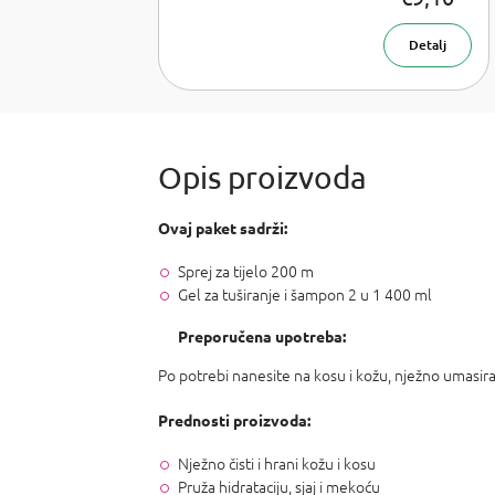
voda za djecu
30 ml
Detalj
Ovaj paket sadrži:
Sprej za tijelo 200 m
Gel za tuširanje i šampon 2 u 1 400 ml
Preporučena upotreba:
Po potrebi nanesite na kosu i kožu, nježno umasirajt
Prednosti proizvoda:
Nježno čisti i hrani kožu i kosu
Pruža hidrataciju, sjaj i mekoću