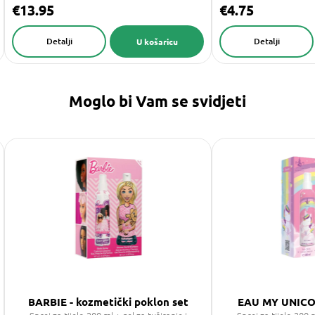
€13.95
€4.75
Detalji
Detalji
U košaricu
Moglo bi Vam se svidjeti
BARBIE - kozmetički poklon set
EAU MY UNICOR