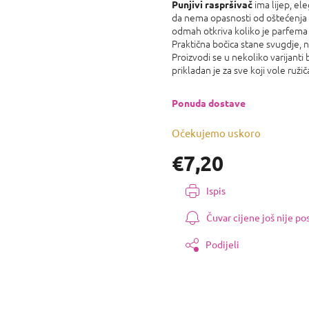
proizvoda
ima lijep, el
Punjivi raspršivač
je
da nema opasnosti od oštećenja 
0,0
odmah otkriva koliko je parfema 
od
Praktična bočica stane svugdje, n
5
Proizvodi se u nekoliko varijanti
zvjezdica.
prikladan je za sve koji vole ružič
Ponuda dostave
Očekujemo uskoro
€7,20
Izmjeri
Ispis
cijenu:
Čuvar cijene još nije p
Podijeli