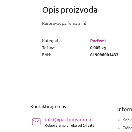
Raspršivač parfema 5 ml
Kategorija
:
Parfemi
Težina
:
0.005 kg
EAN
:
619098001433
P
o
d
n
Kontaktirajte nas
Inform
o
ž
info@parfumshop.hr
Konv
j
Odgovaramo u roku od 24 sata
Zašto
e