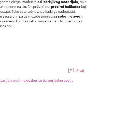
egantan dizajn. Izrađen je
, tako
od izdržljivog materijala
ako padne na tlo. Raspršivač ima
koji
prozirni indikator
ostalo. Tako ćete točno znati kada ga nadoplatiti.
e sadrži plin pa ga možete ponijeti
sa sobom u avion.
 boja među kojima svatko može izabrati. Ružičasti dizajn
astu boju.
Pitaj
ostavljen, molimo odaberite barem jednu opciju