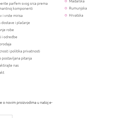
Mađarska
erite parfem svog srca prema
Rumunjska
nantnoj komponenti
Hrvatska
v i vrste mirisa
 dostave i plaćanje
anje robe
i i odredbe
prodaja
tnost i politika privatnosti
 postavljana pitanja
ktirajte nas
akt
je o novim proizvodima u našoj e-