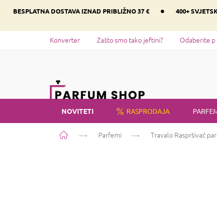
Preskoči
•
BESPLATNA DOSTAVA IZNAD PRIBLIŽNO 37 €
400+ SVJETS
na
sadržaj
Konverter
Zašto smo tako jeftini?
Odaberite p
NOVITETI
RASPRODAJA
PARFEM
Početna
Parfemi
Travalo Raspršivač pa