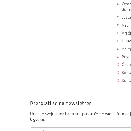
Odab
domi
Sasta
Način
Vrać
Uvjet
Vele
Priva
Često
Konta
Kont
Pretplati se na newsletter
Unesite svoju e-mail adresu i poslat ćemo vam informaci
trgovini.