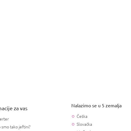
Nalazimo se u 5 zemalja
acije za vas
Češka
erter
Slovačka
 smo tako jeftini?