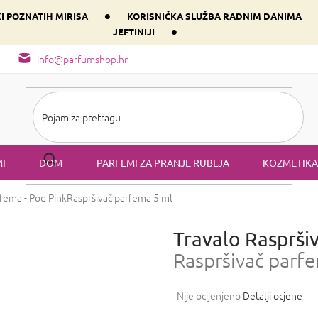
•
KI POZNATIH MIRISA
KORISNIČKA SLUŽBA RADNIM DANIMA
•
JEFTINIJI
arfem svog srca prema dominantnoj komponenti
Sastav i vrste mirisa
info@parfumshop.hr
I
DOM
PARFEMI ZA PRANJE RUBLJA
KOZMETIKA
rfema - Pod Pink
Raspršivač parfema 5 ml
Travalo Rasprši
Raspršivač parf
Prosječna
Nije ocijenjeno
Detalji ocjene
ocjena