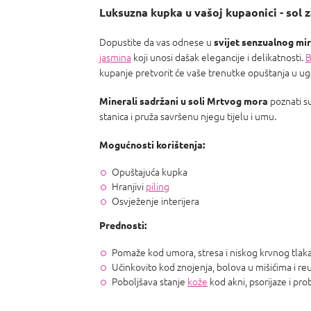
Luksuzna kupka u vašoj kupaonici - sol 
Dopustite da vas odnese u
svijet senzualnog mir
jasmina
koji unosi dašak elegancije i delikatnosti.
B
kupanje pretvorit će vaše trenutke opuštanja u ug
poznati s
Minerali sadržani u soli Mrtvog mora
stanica i pruža savršenu njegu tijelu i umu.
Mogućnosti korištenja:
Opuštajuća kupka
Hranjivi
piling
Osvježenje interijera
Prednosti:
Pomaže kod umora, stresa i niskog krvnog tlak
Učinkovito kod znojenja, bolova u mišićima i r
Poboljšava stanje
kože
kod akni, psorijaze i pr