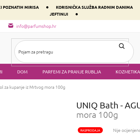
•
KI POZNATIH MIRISA
KORISNIČKA SLUŽBA RADNIM DANIMA
•
JEFTINIJI
arfem svog srca prema dominantnoj komponenti
Sastav i vrste mirisa
info@parfumshop.hr
I
DOM
PARFEMI ZA PRANJE RUBLJA
KOZMETIKA
ol za kupanje iz Mrtvog mora 100g
UNIQ Bath - A
mora 100g
Prosječna
Nije ocijenjen
RASPRODAJA
ocjena