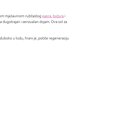
jnom mješavinom ružičastog
papra
,
božura
i
ja dugotrajan i senzualan dojam. Ova sol za
 duboko u kožu, hrani je, potiče regeneraciju