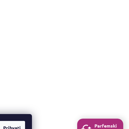
Parfemski
Prihvati