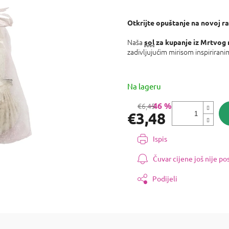
proizvoda
je
0,0
Otkrijte opuštanje na novoj ra
od
5
Naša
sol
za kupanje iz Mrtvog
zvjezdica.
zadivljujućim mirisom inspirira
Na lageru
–46 %
€6,45
€3,48
Izmjeri
Ispis
cijenu:
Čuvar cijene još nije p
Podijeli