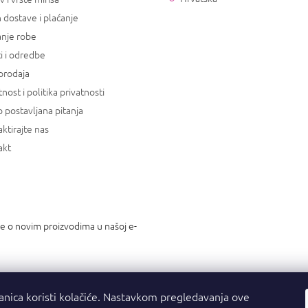
 dostave i plaćanje
anje robe
i i odredbe
prodaja
tnost i politika privatnosti
 postavljana pitanja
ktirajte nas
akt
je o novim proizvodima u našoj e-
anica koristi kolačiće. Nastavkom pregledavanja ove