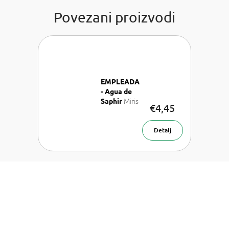
Povezani proizvodi
EMPLEADA
- Agua de
Miris
Saphir
€4,45
za auto
Detalj