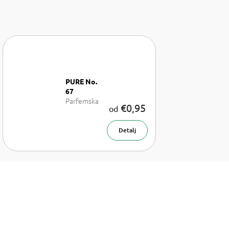
PURE No.
67
Parfemska
€0,95
od
voda za žene
Detalj