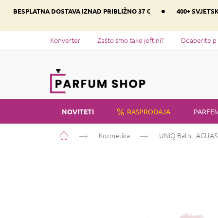
Preskoči
•
BESPLATNA DOSTAVA IZNAD PRIBLIŽNO 37 €
400+ SVJETS
na
sadržaj
Konverter
Zašto smo tako jeftini?
Odaberite p
NOVITETI
RASPRODAJA
PARFEM
Početna
Kozmetika
UNIQ Bath - AGUA
S