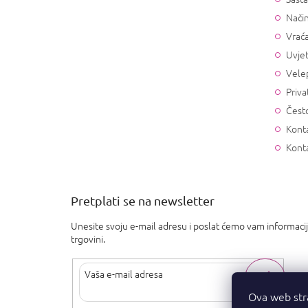
Način
Vrać
Uvjet
Vele
Priva
Često
Konta
Kont
Pretplati se na newsletter
Unesite svoju e-mail adresu i poslat ćemo vam informaci
trgovini.
Ova web str