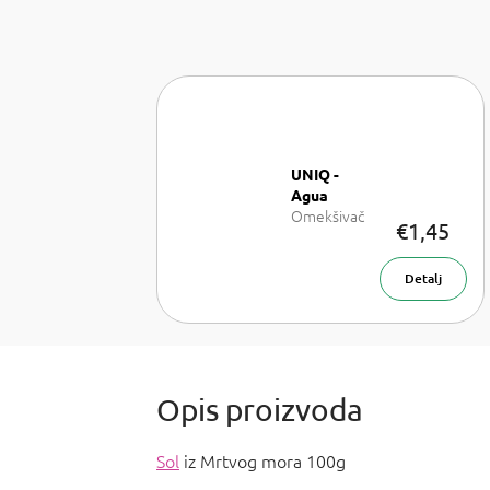
UNIQ -
Agua
Omekšivač
€1,45
za rublje 1l
Detalj
Sol
iz Mrtvog mora 100g