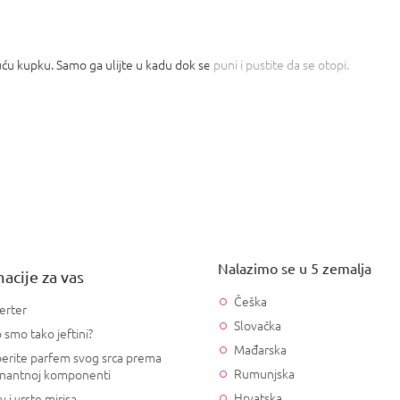
ću kupku. Samo ga ulijte u kadu dok se puni i pustite da se otopi.
Nalazimo se u 5 zemalja
acije za vas
Češka
erter
Slovačka
 smo tako jeftini?
Mađarska
erite parfem svog srca prema
Rumunjska
nantnoj komponenti
Hrvatska
v i vrste mirisa