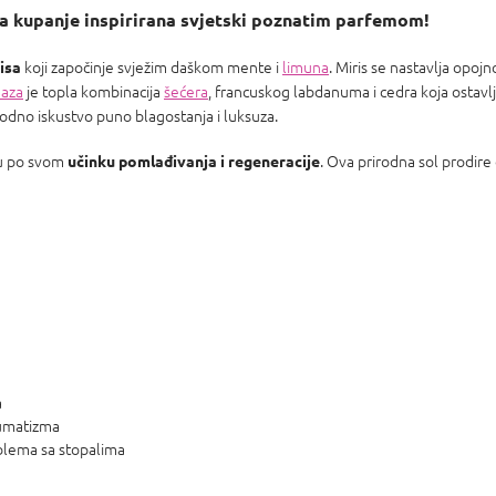
za kupanje inspirirana svjetski poznatim parfemom!
koji započinje svježim daškom mente i
limuna
. Miris se nastavlja opo
isa
aza
je topla kombinacija
šećera
, francuskog labdanuma i cedra koja ostavl
odno iskustvo puno blagostanja i luksuza.
u po svom
. Ova prirodna sol prodire
učinku pomlađivanja i regeneracije
a
eumatizma
oblema sa stopalima