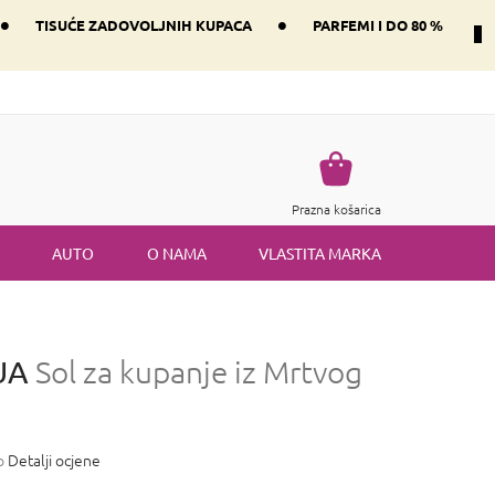
•
•
TISUĆE ZADOVOLJNIH KUPACA
PARFEMI I DO 80 %
Način dostave i plaćanje
Vraćanje robe
Uvjeti i odredbe
Košarica
Prazna košarica
AUTO
O NAMA
VLASTITA MARKA
GUA
Sol za kupanje iz Mrtvog
o
Detalji ocjene