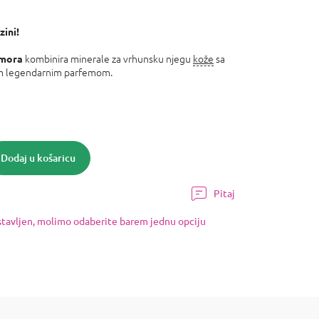
zini!
kombinira minerale za vrhunsku njegu
kože
sa
 mora
nim legendarnim parfemom.
Dodaj u košaricu
Pitaj
ostavljen, molimo odaberite barem jednu opciju