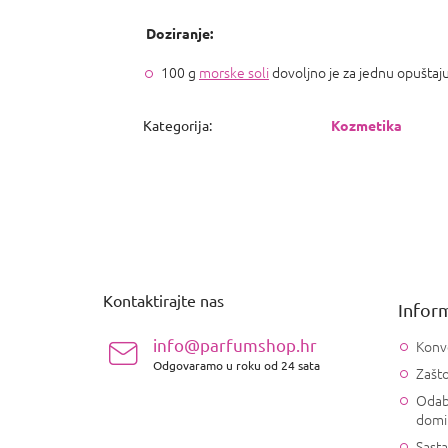
Doziranje:
100 g
morske soli
dovoljno je za jednu opuštaju
Kategorija
:
Kozmetika
P
o
d
n
Kontaktirajte nas
Inform
o
ž
info@parfumshop.hr
Konv
j
Odgovaramo u roku od 24 sata
Zašto
e
Odab
domi
Sasta