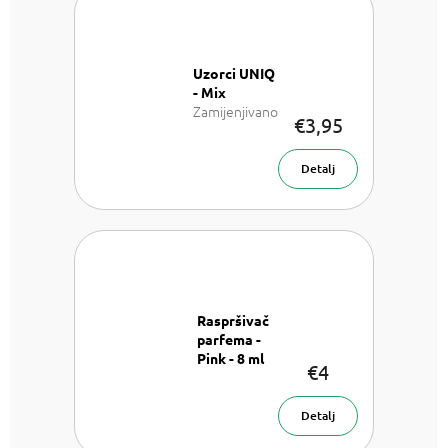
Uzorci UNIQ
- Mix
Zamijenjivano
€3,95
sa: LV Les
Sables Roses,
LV California
Detalj
Dream, LV On
the beach, TF
Rose Prick, TF
Sahara Noir a
Roja Parfums
Amber Aoud
Raspršivač
parfema -
Pink - 8 ml
€4
Raspršivač
parfema- 8
ml
Detalj