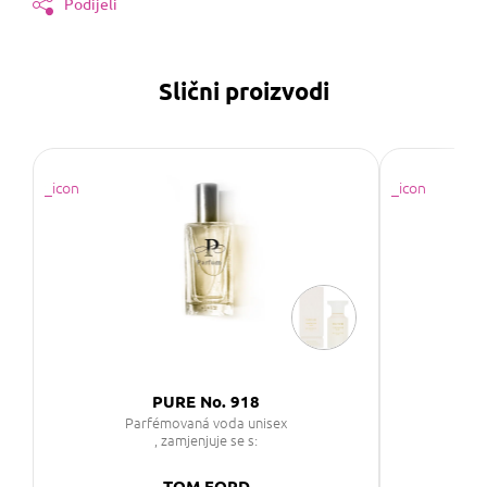
Podijeli
Slični proizvodi
PURE No. 918
PU
Parfémovaná voda unisex
, zamjenjuje se s:
TOM FORD