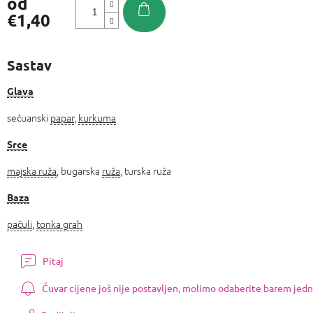
od
€1,40
Izmjeri
cijenu:
Sastav
Glava
sečuanski
papar
,
kurkuma
Srce
majska ruža
, bugarska
ruža
, turska ruža
Baza
pačuli
,
tonka grah
Pitaj
Čuvar cijene još nije postavljen, molimo odaberite barem jedn