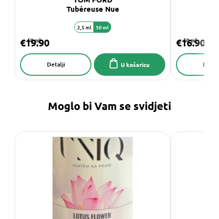
Tubéreuse Nue
2,5 ml
50 ml
€19.90
50 ml
€16.90
50 ml
Detalji
Detalj
U košaricu
Moglo bi Vam se svidjeti