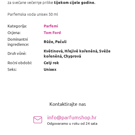
za svečane večernje prilike
tijekom cijele godine.
Parfemska voda unisex 50 ml
Kategorija
:
Parfemi
Ocjena
:
Tom Ford
Dominantní
Růže, Pačuli
ingredience
:
Květinová, Hřejivě kořeněná, Svěže
Druh vůně
:
kořeněná, Chyprová
Roční období
:
Celý rok
Seks
:
Unisex
P
o
Kontaktirajte nas
d
n
info@parfumshop.hr
o
Odgovaramo u roku od 24 sata
ž
j