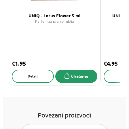
UNIQ - Lotus Flower 5 ml
UNIQ Di
Parfem za pranje rublja
R
€1.95
€4.95
Detalji
Detalj
U košaricu
Povezani proizvodi