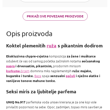
PRIKAŽI SVE POVEZANE PROIZVODE
Koktel plemenitih
ruža
s pikantnim dodirom
kompozicija
Ekskluzivna chypre-cvjetna
za žene i muškarce
oduševit će vas od samog početka začinskim notama
sečuanskog
prodornim mirisom
papra
i drvenastim, pikantnim,
Srcem
dominira miks najplemenitijih
kurkume
.
ruža: majske,
Baza
spaja
bugarske i turske.
senzualni
pačuli
i nježno slatke i
vaniijeve tonove mahune tonke.
Seksi miris za ljubitelje parfema
parfemska voda unisex kreirana je za one koji vole
UNIQ No.917
privlačiti pozornost na sebe. Opor, zadimljen, topao miris savršen je