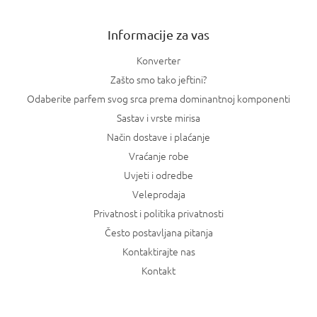
e
Informacije za vas
Konverter
Zašto smo tako jeftini?
Odaberite parfem svog srca prema dominantnoj komponenti
Sastav i vrste mirisa
Način dostave i plaćanje
Vraćanje robe
Uvjeti i odredbe
Veleprodaja
Privatnost i politika privatnosti
Često postavljana pitanja
Kontaktirajte nas
Kontakt