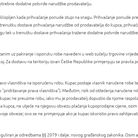
otrebne dodatne potvrde narudžbe prodavatelju.
sklopljen kada prihvaćanje ponude stupi na snagu. Prihvaćanje ponude pre
trenutku dostave prihvaćanja narudžbe od prodavatelja do kupca, prihvać
agu tek u trenutku dostave prihvaćanja tražene dodatne potvrde narudžbe
zanim uz pakiranje i isporuku robe navedeni u web sučelju trgovine vrijed
j. Za dostavu na teritoriju izvan Češke Republike primjenjuju se pravila p
ravo vlasništva na isporučenu robu. Kupac postaje vlasnik naručene robe 
 "pridržavanje prava vlasništva"). Međutim, rizik od oštećenja naručene ro
ko kupac ne preuzme robu, iako mu je prodavatelj dopustio da njome raspolaž
 na kupca, ne utječe na njegovu obvezu plaćanja kupoprodajne cijene, osim 
je obveze; ovo se ne primjenjuje ako je kupac iskoristio pravo zahtijevat
guliran je odredbama §§ 2079 i dalje. novog građanskog zakonika. Osim ak