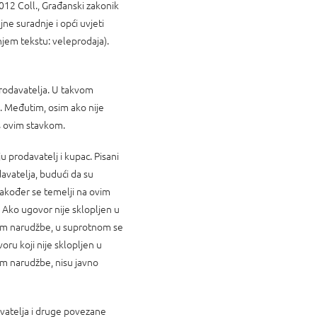
12 Coll., Građanski zakonik
ne suradnje i opći uvjeti
njem tekstu: veleprodaja).
prodavatelja. U takvom
. Međutim, osim ako nije
 s ovim stavkom.
 prodavatelj i kupac. Pisani
avatelja, budući da su
akođer se temelji na ovim
 Ako ugovor nije sklopljen u
om narudžbe, u suprotnom se
oru koji nije sklopljen u
om narudžbe, nisu javno
avatelja i druge povezane