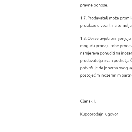
pravne odnose.
1.7. Prodavatelj može promije
proizlaze u vezi ili na teme
1.8. Ovi se uvjeti primjenjuj
moguću prodaju robe prodavat
namjerava ponuditi na inozem
prodavatelja izvan područja
potvrđuje da je svrha ovog u
postojećim inozemnim partne
Članak II.
Kupoprodajni ugovor