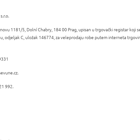
.r.o.
anovu 1181/5, Dolní Chabry, 184 00 Prag, upisan u trgovački registar koji 
, odjeljak C, uložak 146774, za veleprodaju robe putem interneta trgovina
9331
evune.cz.
21 992.