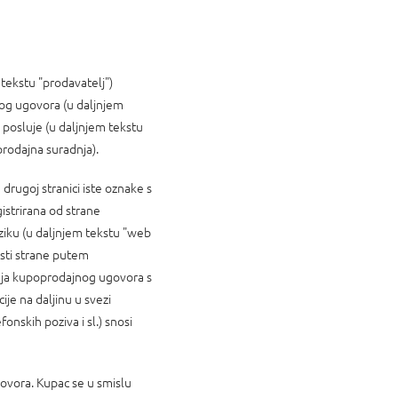
tekstu "prodavatelj")
nog ugovora (u daljnjem
a posluje (u daljnjem tekstu
rodajna suradnja).
drugoj stranici iste oznake s
strirana od strane
ziku (u daljnjem tekstu "web
sti strane putem
anja kupoprodajnog ugovora s
je na daljinu u svezi
nskih poziva i sl.) snosi
govora. Kupac se u smislu