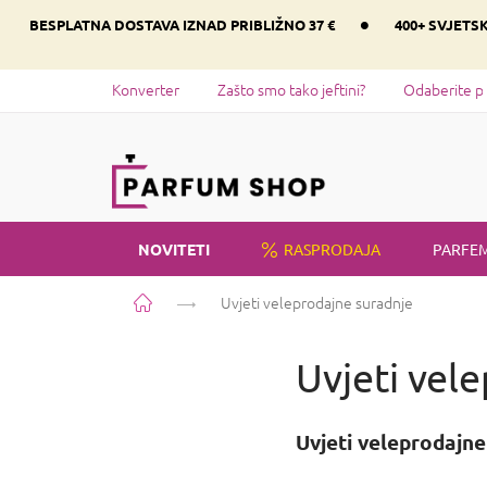
Preskoči
•
BESPLATNA DOSTAVA IZNAD PRIBLIŽNO 37 €
400+ SVJETS
na
sadržaj
Konverter
Zašto smo tako jeftini?
Odaberite p
NOVITETI
RASPRODAJA
PARFEM
Početna
Uvjeti veleprodajne suradnje
Uvjeti vel
Uvjeti veleprodajne