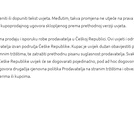
niti ili dopuniti tekst uvjeta. Međutim, takva promjena ne utječe na prava 
lju kupoprodajnog ugovora sklopljenog prema prethodnoj verziji uvjeta.
u na prodaju i isporuku robe prodavatelja u Češkoj Republici. Ovi uvjeti i 
elja izvan područja Češke Republike. Kupac je uvijek dužan obavijestiti 
nim tržištima, te zatražiti prethodnu pisanu suglasnost prodavatelja. Sva
 Češke Republike uvijek će se dogovarati pojedinačno, pod ad hoc dogovo
govora drugačija cjenovna politika Prodavatelja na stranim tržištima i ob
rima ili kupcima.