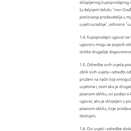
sklopljenog kupoprodajnog ug
(u daljnjem tekstu "novi Građ
poslovanja prodavatelja u mje
uvjeti suradnje", odnosno "uvj
1.4. Kupoprodajni ugovor se 
ugovoru mogu se pojaviti od
izričito drugačije dogovoreno
1.5. Odredbe ovih uvjeta pos
oblik ovih uvjeta i odredbi o
pruženi na način koji omoguć
uvjetima i, osim ako je druga
pisanom obliku, svi podaci 
ugovor, ako je sklopljen u pis
pisanom obliku, koje prodav
dostupni.
1.6. Ovi uvjeti i odredbe do