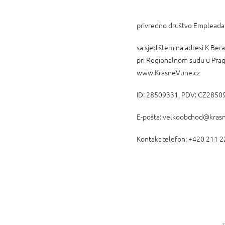
privredno društvo Empleada s
sa sjedištem na adresi K Ber
pri Regionalnom sudu u Pragu
www.KrasneVune.cz
ID: 28509331, PDV: CZ2850
E-pošta: velkoobchod@krasn
Kontakt telefon: +420 211 2