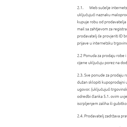
2.1. Web sučelje internetske
uključujući naznaku maloprod
kupuje robu od prodavatelja v
mail sa zahtjevom za regist
prodavatelj će provjeriti ID br
prijave u internetsku trgovin
2.2 Ponuda za prodaju robe i
cijene uključuju porez na do
2.3. Sve ponude za prodaju r
dužan sklopiti kupoprodajni u
ugovor. (uključujući trgovin
odredbi članka 5.1. ovim uvj
iscrpljenjem zaliha ili gubit
2.4. Prodavatelj zadržava pr