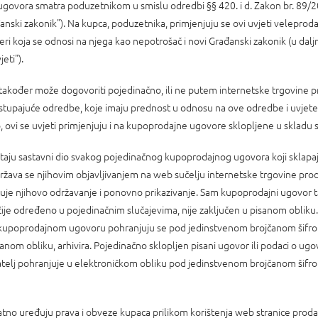
ovora smatra poduzetnikom u smislu odredbi §§ 420. i d. Zakon br. 89/20
anski zakonik"). Na kupca, poduzetnika, primjenjuju se ovi uvjeti veleprodaj
ri koja se odnosi na njega kao nepotrošač i novi Građanski zakonik (u dalj
eti").
također može dogovoriti pojedinačno, ili ne putem internetske trgovine 
stupajuće odredbe, koje imaju prednost u odnosu na ove odredbe i uvjete
, ovi se uvjeti primjenjuju i na kupoprodajne ugovore sklopljene u skladu
taju sastavni dio svakog pojedinačnog kupoprodajnog ugovora koji sklapaju
država se njihovim objavljivanjem na web sučelju internetske trgovine prod
uje njihovo održavanje i ponovno prikazivanje. Sam kupoprodajni ugovor t
čije određeno u pojedinačnim slučajevima, nije zaključen u pisanom obliku.
o kupoprodajnom ugovoru pohranjuju se pod jedinstvenom brojčanom šifr
anom obliku, arhivira. Pojedinačno sklopljen pisani ugovor ili podaci o ugov
atelj pohranjuje u elektroničkom obliku pod jedinstvenom brojčanom šifr
datno uređuju prava i obveze kupaca prilikom korištenja web stranice prod