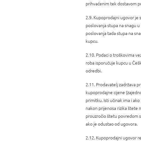
prihvaćenim tek dostavom p
2.9. Kupoprodajni ugovor je 
poslovanja stupa na snagu u 
poslovanja tada stupa na sn
kupcu.
2.10. Podaci o troškovima ve
roba isporučuje kupcu u Češko
odredbi.
2.11. Prodavatelj zadržava p
kupoprodajne cijene (zajedno
primitku. Isti učinak ima i a
nakon prijenosa rizika štete
prouzročio štetu povredom svo
ako je odustao od ugovora.
2.12. Kupoprodajni ugovor re