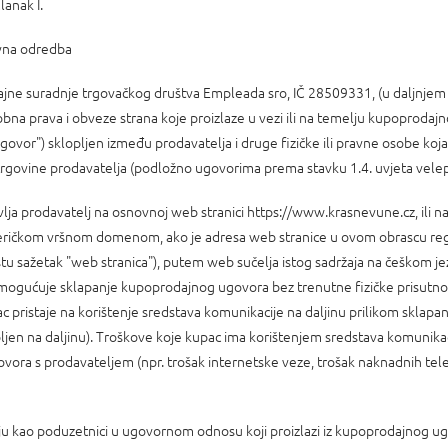
I.
redba
jne suradnje trgovačkog društva Empleada sro, IČ 28509331, (u daljnjem 
bna prava i obveze strana koje proizlaze u vezi ili na temelju kupoprodaj
"ugovor") sklopljen između prodavatelja i druge fizičke ili pravne osobe koj
rgovine prodavatelja (podložno ugovorima prema stavku 1.4. uvjeta velep
lja prodavatelj na osnovnoj web stranici https://www.krasnevune.cz, ili na 
ričkom vršnom domenom, ako je adresa web stranice u ovom obrascu regi
stu sažetak "web stranica"), putem web sučelja istog sadržaja na češkom je
 omogućuje sklapanje kupoprodajnog ugovora bez trenutne fizičke prisutno
ac pristaje na korištenje sredstava komunikacije na daljinu prilikom sklap
jen na daljinu). Troškove koje kupac ima korištenjem sredstava komunikaci
ora s prodavateljem (npr. trošak internetske veze, trošak naknadnih telefo
luju kao poduzetnici u ugovornom odnosu koji proizlazi iz kupoprodajnog u