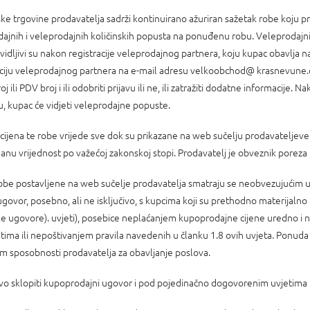
 trgovine prodavatelja sadrži kontinuirano ažuriran sažetak robe koju pr
ajnih i veleprodajnih količinskih popusta na ponuđenu robu. Veleprodajni
idljivi su nakon registracije veleprodajnog partnera, koju kupac obavlja na 
raciju veleprodajnog partnera na e-mail adresu velkoobchod@ krasnevune.c
oj ili PDV broj i ili odobriti prijavu ili ne, ili zatražiti dodatne informacij
u, kupac će vidjeti veleprodajne popuste.
 cijena te robe vrijede sve dok su prikazane na web sučelju prodavateljev
danu vrijednost po važećoj zakonskoj stopi. Prodavatelj je obveznik poreza
obe postavljene na web sučelje prodavatelja smatraju se neobvezujućim u 
govor, posebno, ali ne isključivo, s kupcima koji su prethodno materijalno 
ske ugovore). uvjeti), posebice neplaćanjem kupoprodajne cijene uredno i n
etima ili nepoštivanjem pravila navedenih u članku 1.8 ovih uvjeta. Ponuda
kom sposobnosti prodavatelja za obavljanje poslova.
avo sklopiti kupoprodajni ugovor i pod pojedinačno dogovorenim uvjetima (s