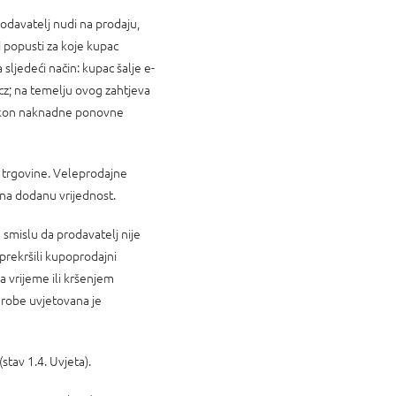
odavatelj nudi na prodaju,
 popusti za koje kupac
sljedeći način: kupac šalje e-
z; na temelju ovog zahtjeva
e. Nakon naknadne ponovne
e trgovine. Veleprodajne
 na dodanu vrijednost.
smislu da prodavatelj nije
prekršili kupoprodajni
a vrijeme ili kršenjem
 robe uvjetovana je
tav 1.4. Uvjeta).