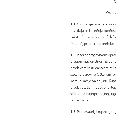
Članak 
Osnovna od
1.1. Ovim uvjetima veleproda
utvrđuju se i uređuju međuso
tekstu "ugovor o kupnji" ili 
"kupac") putem internetske t
1.2. Internet trgovinom uprav
drugom nacionalnom ili gene
prodavatelja (u daljnjem tek
sučelje trgovine"), što vam
komunikacije na daljinu. Kup
prodavateljem (ugovor sklopl
sklapanja kupoprodajnog ugov
kupac. sam.
1.3. Prodavatelj i kupac dje