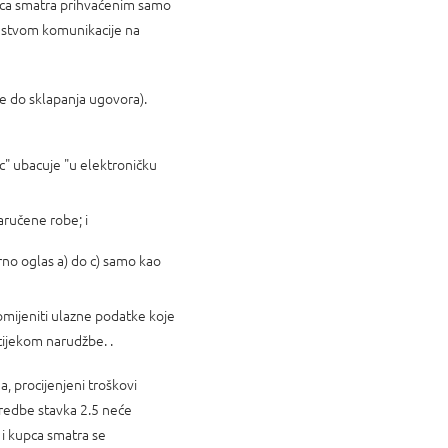
upca smatra prihvaćenim samo
edstvom komunikacije na
de do sklapanja ugovora).
c" ubacuje "u elektroničku
aručene robe; i
rno oglas a) do c) samo kao
omijeniti ulazne podatke koje
 tijekom narudžbe. .
a, procijenjeni troškovi
dredbe stavka 2.5 neće
 i kupca smatra se