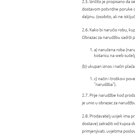
2.5. Izričito je propisano d
dostavom potvrdne poruke o 
daljinu. (osobito, ali ne isk
2.6. Kako bi naručio robu, ku
Obrazac za narudžbu sadrži 
a) naručena roba (naru
košaricu na web sučelj
(b) ukupan iznos i način pla
c) način i troškovi po
"narudžba").
2.7. Prije narudžbe kod prod
je unio u obrazac za narudžbu
2.8. Prodavatelj uvijek ima p
dostave) zatražiti od kupca 
primjenjivati. uvjetima posl