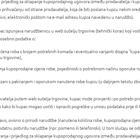
a se prijedlog za sklapanje kupoprodajnog ugovora između prodavatelja i k
prihvaćanju od strane prodavatelja, koja će biti poslana kupcu nekim sr
ljučivo, elektronički poštom na e-mail adresu kupca navedenu u narudžbi).
pac ispunjava narudžbenicu u web sučelju trgovine (tehnički koraci koji vo
posebno podatke o:
čena roba s brojem potrebnih komada i eventualno varijanti dizajna "kupa
u trgovine),
ćanja kupoprodajne cijene robe, pojedinosti o potrebnom načinu isporuke n
vezani s pakiranjem i isporukom naručene robe kupcu (u daljnjem tekstu zbi
avatelja putem web sučelja trgovine, kupac može provjeriti i po potrebi pr
 kako bi kupac mogao uočiti i ispraviti pogreške u unosu podataka prije ili
ravo, ovisno o prirodi narudžbe (naručena količina robe, kupoprodajna cijen
dodatnu potvrdu narudžbe (npr. pismeno ili telefonski). U tom slučaju se o
ovanja i prijedlog za sklapanje kupoprodajnog ugovora između prodavatelja