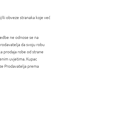
i/ili obveze stranaka koje već
odredbe ne odnose se na
prodavatelja da svoju robu
ka prodaja robe od strane
renim uvjetima. Kupac
veze Prodavatelja prema