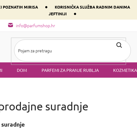
•
KI POZNATIH MIRISA
KORISNIČKA SLUŽBA RADNIM DANIMA
•
JEFTINIJI
arfem svog srca prema dominantnoj komponenti
Sastav i vrste mirisa
info@parfumshop.hr
I
DOM
PARFEMI ZA PRANJE RUBLJA
KOZMETIKA
eprodajne suradnje
 suradnje