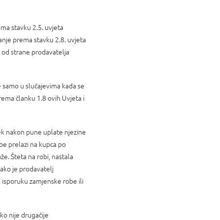
ma stavku 2.5. uvjeta
anje prema stavku 2.8. uvjeta
 od strane prodavatelja
e samo u slučajevima kada se
rema članku 1.8 ovih Uvjeta i
tek nakon pune uplate njezine
be prelazi na kupca po
e. Šteta na robi, nastala
ako je prodavatelj
i isporuku zamjenske robe ili
o nije drugačije