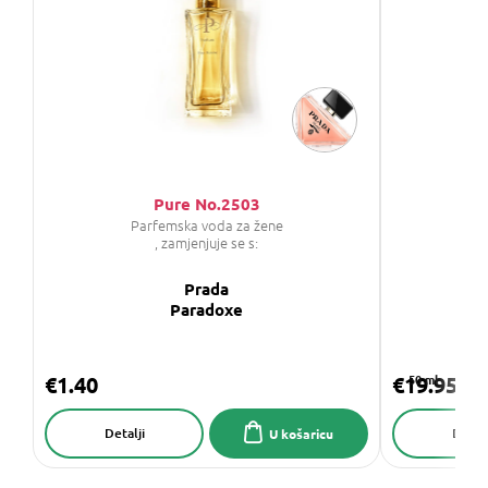
Pure No.2503
Parfemska voda za žene
, zamjenjuje se s:
Prada
GI
Paradoxe
€1.40
€19.95
50 ml
Detalji
Detalj
U košaricu