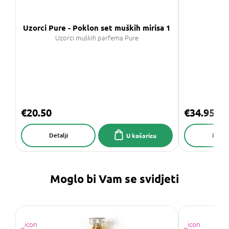
Uzorci Pure - Poklon set muških mirisa 1
Sa
Uzorci muških parfema Pure
€20.50
€34.95
Detalji
Detalj
U košaricu
Moglo bi Vam se svidjeti