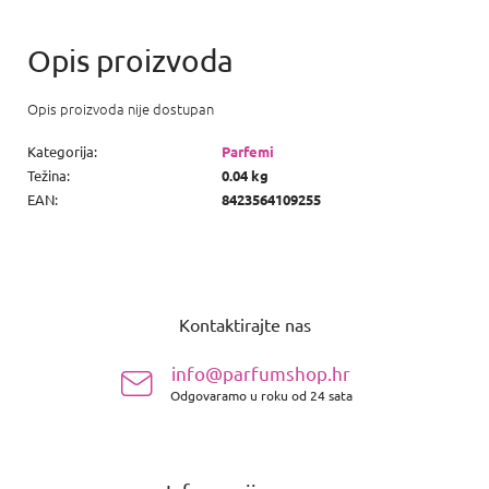
Opis proizvoda nije dostupan
Kategorija
:
Parfemi
Težina
:
0.04 kg
EAN
:
8423564109255
P
o
Kontaktirajte nas
d
n
info@parfumshop.hr
o
Odgovaramo u roku od 24 sata
ž
j
e