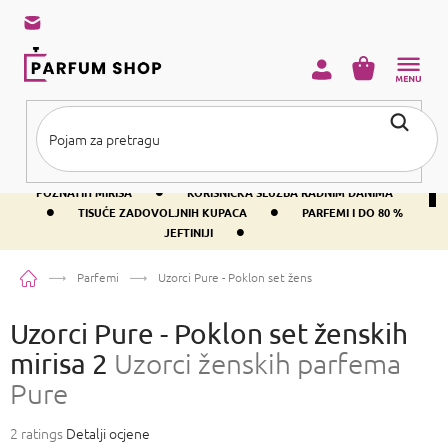
Preskoči
na
sadržaj
KOŠARICA
•
BESPLATNA DOSTAVA IZNAD PRIBLIŽNO 37 €
400+ SVJETSKI
•
POZNATIH MIRISA
KORISNIČKA SLUŽBA RADNIM DANIMA
•
•
TISUĆE ZADOVOLJNIH KUPACA
PARFEMI I DO 80 %
•
JEFTINIJI
Početna
Parfemi
Uzorci Pure - Poklon set ženskih mirisa 2
Uzorci ženski
Uzorci Pure - Poklon set ženskih
mirisa 2
Uzorci ženskih parfema
Pure
Prosječna
2 ratings
Detalji ocjene