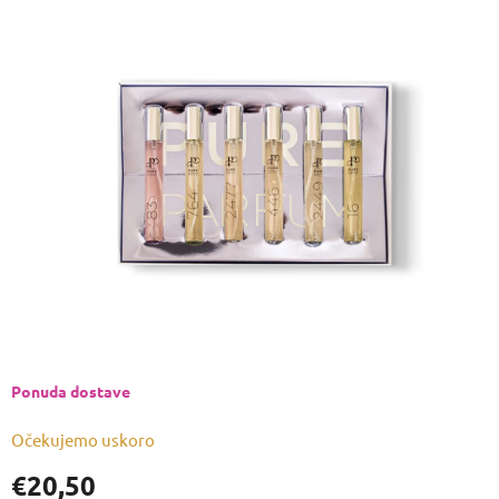
ocjena
proizvoda
je
5,0
od
5
zvjezdica.
Ponuda dostave
Očekujemo uskoro
€20,50