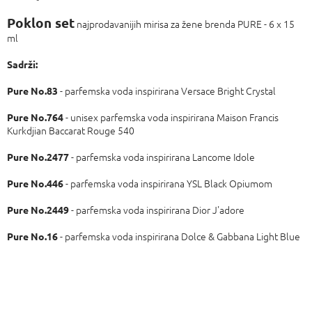
Izmjeri
cijenu:
Poklon set
najprodavanijih mirisa za žene brenda PURE - 6 x 15
ml
Sadrži:
- parfemska voda inspirirana Versace Bright Crystal
Pure No.83
- unisex parfemska voda inspirirana Maison Francis
Pure No.764
Kurkdjian Baccarat Rouge 540
- parfemska voda inspirirana Lancome Idole
Pure No.2477
- parfemska voda inspirirana YSL Black Opiumom
Pure No.446
- parfemska voda inspirirana Dior J'adore
Pure No.2449
- parfemska voda inspirirana Dolce & Gabbana Light Blue
Pure No.16