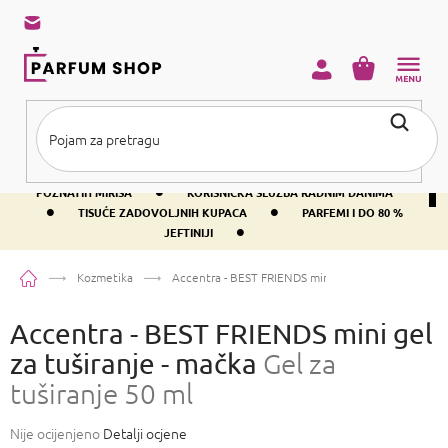
Preskoči
na
sadržaj
KOŠARICA
•
BESPLATNA DOSTAVA IZNAD PRIBLIŽNO 37 €
400+ SVJETSKI
•
POZNATIH MIRISA
KORISNIČKA SLUŽBA RADNIM DANIMA
•
•
TISUĆE ZADOVOLJNIH KUPACA
PARFEMI I DO 80 %
•
JEFTINIJI
Početna
Kozmetika
Accentra - BEST FRIENDS mini gel za tuširanje - ma
Accentra - BEST FRIENDS mini gel
za tuširanje - mačka
Gel za
tuširanje 50 ml
Prosječna
Nije ocijenjeno
Detalji ocjene