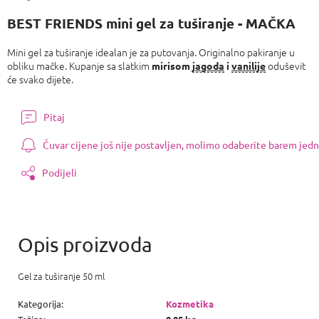
Izmjeri
cijenu:
BEST FRIENDS mini gel za tuširanje - MAČKA
Mini gel za tuširanje idealan je za putovanja. Originalno pakiranje u
obliku mačke. Kupanje sa slatkim
oduševit
mirisom
jagoda
i
vanilije
će svako dijete.
Pitaj
Čuvar cijene još nije postavljen, molimo odaberite barem jedn
Podijeli
Gel za tuširanje 50 ml
Kategorija
:
Kozmetika