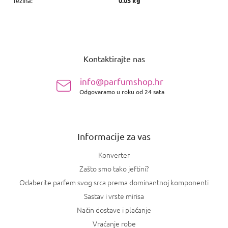
Težina
:
0.05 kg
P
o
Kontaktirajte nas
d
n
info@parfumshop.hr
o
Odgovaramo u roku od 24 sata
ž
j
e
Informacije za vas
Konverter
Zašto smo tako jeftini?
Odaberite parfem svog srca prema dominantnoj komponenti
Sastav i vrste mirisa
Način dostave i plaćanje
Vraćanje robe