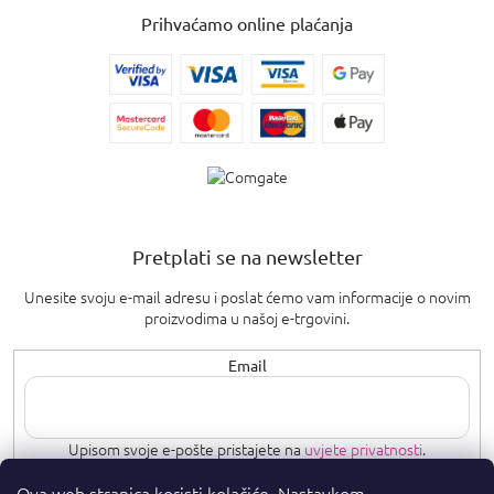
Prihvaćamo online plaćanja
Pretplati se na newsletter
Unesite svoju e-mail adresu i poslat ćemo vam informacije o novim
proizvodima u našoj e-trgovini.
Email
Upisom svoje e-pošte pristajete na
uvjete privatnosti
.
Ova web stranica koristi kolačiće. Nastavkom