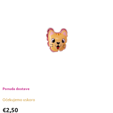
ocjena
proizvoda
je
0,0
od
5
zvjezdica.
Ponuda dostave
Očekujemo uskoro
€2,50