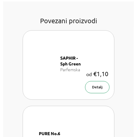
Povezani proizvodi
SAPHIR -
Sph Green
Parfemska
€1,10
od
voda za žene
Detalj
PURE No.6