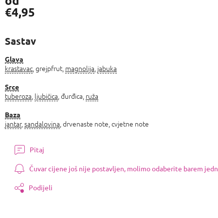
od
€4,95
Izmjeri
cijenu:
Sastav
Glava
krastavac
, grejpfrut,
magnolija
,
jabuka
Srce
tuberoza
,
ljubičica
, đurđica,
ruža
Baza
jantar
,
sandalovina
, drvenaste note, cvjetne note
Pitaj
Čuvar cijene još nije postavljen, molimo odaberite barem jedn
Podijeli