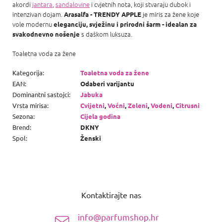
akordi
jantara
,
sandalovine
i cvjetnih nota, koji stvaraju dubok i
intenzivan dojam.
je miris za žene koje
Arasalfa - TRENDY APPLE
vole modernu
eleganciju, svježinu i prirodni šarm - idealan za
s daškom luksuza.
svakodnevno nošenje
Toaletna voda za žene
Kategorija
:
Toaletna voda za žene
EAN
:
Odaberi varijantu
Dominantni sastojci
:
Jabuka
Vrsta mirisa
:
Cvijetni
,
Voćni
,
Zeleni
,
Vodeni
,
Citrusni
Sezona
:
Cijela godina
Brend
:
DKNY
Spol
:
Ženski
P
o
Kontaktirajte nas
d
n
info@parfumshop.hr
o