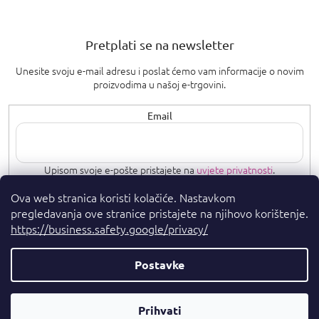
Pretplati se na newsletter
Unesite svoju e-mail adresu i poslat ćemo vam informacije o novim
proizvodima u našoj e-trgovini.
Email
Upisom svoje e-pošte pristajete na
uvjete privatnosti
.
Ova web stranica koristi kolačiće. Nastavkom
PRETPLATI SE
pregledavanja ove stranice pristajete na njihovo korištenje.
https://business.safety.google/privacy/
Postavke
Autorska prava 2026
. Sva prava pridržana.
Parfumshop.hr
Parfemski
Prihvati
Kreirao Shoptet Premium
Savjetnik