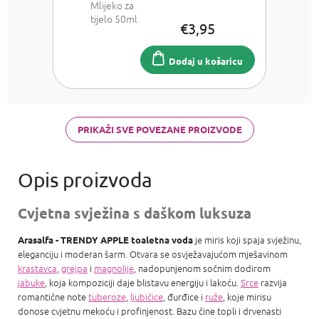
Mlijeko za
tijelo 50ml
€3,95
Dodaj u košaricu
PRIKAŽI SVE POVEZANE PROIZVODE
Cvjetna svježina s daškom luksuza
je miris koji spaja svježinu,
Arasalfa - TRENDY APPLE toaletna voda
eleganciju i moderan šarm. Otvara se osvježavajućom mješavinom
krastavca
,
grejpa
i
magnolije
, nadopunjenom sočnim dodirom
jabuke
, koja kompoziciji daje blistavu energiju i lakoću.
Srce
razvija
romantične note
tuberoze
,
ljubičice
, đurđice i
ruže
, koje mirisu
donose cvjetnu mekoću i profinjenost. Bazu čine topli i drvenasti