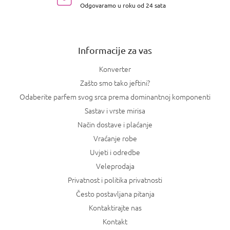
Odgovaramo u roku od 24 sata
ž
j
e
Informacije za vas
Konverter
Zašto smo tako jeftini?
Odaberite parfem svog srca prema dominantnoj komponenti
Sastav i vrste mirisa
Način dostave i plaćanje
Vraćanje robe
Uvjeti i odredbe
Veleprodaja
Privatnost i politika privatnosti
Često postavljana pitanja
Kontaktirajte nas
Kontakt