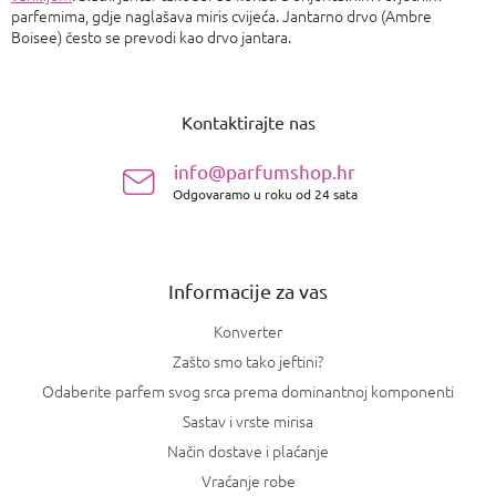
parfemima, gdje naglašava miris cvijeća. Jantarno drvo (Ambre
Boisee) često se prevodi kao drvo jantara.
P
o
Kontaktirajte nas
d
n
info@parfumshop.hr
o
Odgovaramo u roku od 24 sata
ž
j
e
Informacije za vas
Konverter
Zašto smo tako jeftini?
Odaberite parfem svog srca prema dominantnoj komponenti
Sastav i vrste mirisa
Način dostave i plaćanje
Vraćanje robe