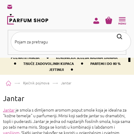
Preskoči
na
sadržaj
KOŠARICA
•
BESPLATNA DOSTAVA IZNAD PRIBLIŽNO 37 €
400+ SVJETSKI
•
POZNATIH MIRISA
KORISNIČKA SLUŽBA RADNIM DANIMA
•
•
TISUĆE ZADOVOLJNIH KUPACA
PARFEMI I DO 80 %
•
JEFTINIJI
Početna
Rječnik pojmova
Jantar
Jantar
Jantar
je smola s dimljenom aromom poput smole koja je idealna za
"kožne temelje" u parfumeriji. Mirisi koji sadrže jantar su dramatični,
topli i puderasti. Jantar je jedna od najstarijih fosilnih smola, koja sama
po sebi nema miris. Stoga se koristi u kombinaciji s labdanom i
vanilijom
. Slatki jantar također se koristi u orijentalnim i cvjetnim