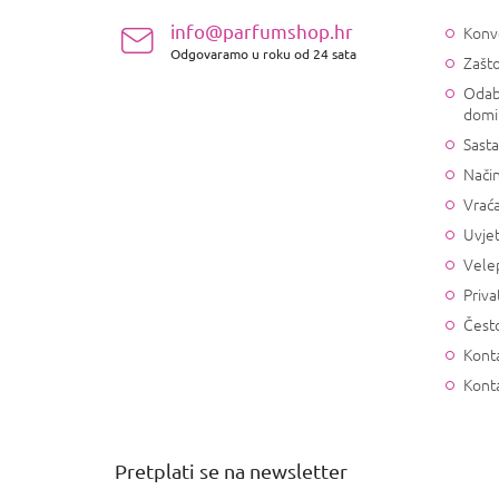
ž
info@parfumshop.hr
Konv
j
Odgovaramo u roku od 24 sata
Zašto
e
Odab
domi
Sasta
Način
Vrać
Uvjet
Vele
Priva
Često
Konta
Kont
Pretplati se na newsletter