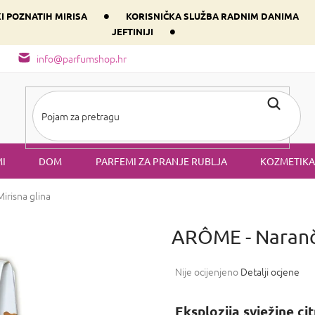
•
KI POZNATIH MIRISA
KORISNIČKA SLUŽBA RADNIM DANIMA
•
JEFTINIJI
arfem svog srca prema dominantnoj komponenti
Sastav i vrste mirisa
info@parfumshop.hr
I
DOM
PARFEMI ZA PRANJE RUBLJA
KOZMETIKA
Mirisna glina
ARÔME - Naranč
Prosječna
Nije ocijenjeno
Detalji ocjene
ocjena
proizvoda
Eksplozija svježine
ci
je