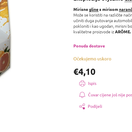
0,0
od
Mirisne
gline
s mirisom
naran
Može se koristiti na različite nači
5
učiniti duga putovanja automobi
zvjezdica.
pokloniti i kao ugodan, mirisni bo
kvalitetne proizvode iz
ARÔME.
Ponuda dostave
Očekujemo uskoro
€4,10
Izmjeri
Ispis
cijenu:
Čuvar cijene još nije p
Podijeli