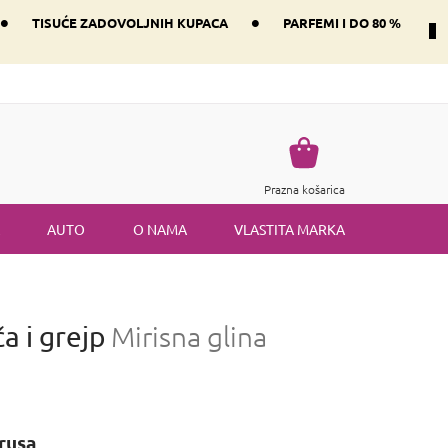
•
•
TISUĆE ZADOVOLJNIH KUPACA
PARFEMI I DO 80 %
Način dostave i plaćanje
Vraćanje robe
Uvjeti i odredbe
Košarica
Prazna košarica
AUTO
O NAMA
VLASTITA MARKA
a i grejp
Mirisna glina
trusa