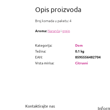
Broj komada u paketu: 4
Naranča
i
grejp
Aroma:
Kategorija
:
Dom
Težina
:
0.1 kg
EAN
:
8595556482704
Vrsta mirisa
:
Citrusni
P
o
d
n
Kontaktirajte nas
Inform
o