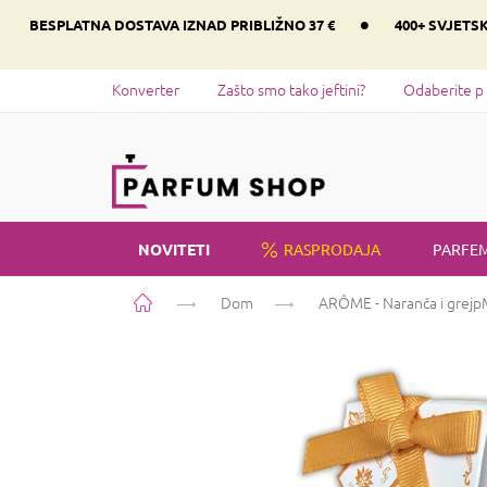
Preskoči
•
BESPLATNA DOSTAVA IZNAD PRIBLIŽNO 37 €
400+ SVJETS
na
sadržaj
Konverter
Zašto smo tako jeftini?
Odaberite p
NOVITETI
RASPRODAJA
PARFEM
Početna
Dom
ARÔME - Naranča i grejp