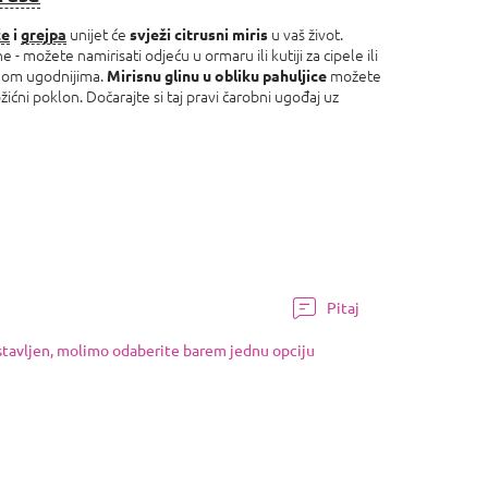
unijet će
u vaš život.
če
i
grejpa
svježi citrusni miris
ne - možete namirisati odjeću u ormaru ili kutiji za cipele ili
lom ugodnijima.
možete
Mirisnu glinu u obliku pahuljice
žićni poklon. Dočarajte si taj pravi čarobni ugođaj uz
Pitaj
ostavljen, molimo odaberite barem jednu opciju