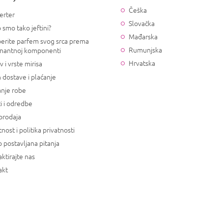
Češka
erter
Slovačka
 smo tako jeftini?
Mađarska
erite parfem svog srca prema
Rumunjska
nantnoj komponenti
Hrvatska
v i vrste mirisa
 dostave i plaćanje
anje robe
i i odredbe
prodaja
tnost i politika privatnosti
 postavljana pitanja
ktirajte nas
akt