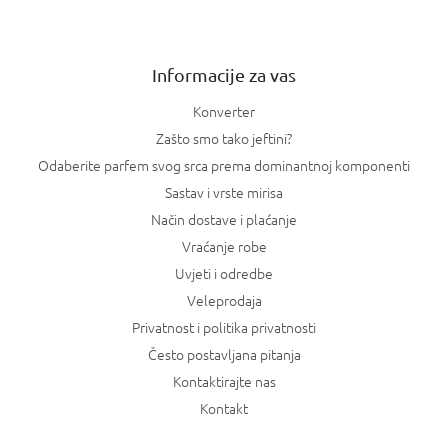
i
j
s
e
t
a
Informacije za vas
n
j
Konverter
a
Zašto smo tako jeftini?
Odaberite parfem svog srca prema dominantnoj komponenti
Sastav i vrste mirisa
Način dostave i plaćanje
Vraćanje robe
Uvjeti i odredbe
Veleprodaja
Privatnost i politika privatnosti
Često postavljana pitanja
Kontaktirajte nas
Kontakt