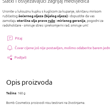
Slatki i osvježavajući zagrljaj medvjedića
Uronite u luksuznu kupku s kuglicom za kupanje, iskričavu mirisom
ružičastog
i dopustite da vas
šećernog sljeza (bijelog sljeza)
zamotaju
i
, pogodni za
eterična ulja prave
ruže
mirisnog geranija
radoholičare - smiruje stres i prekomjerni rad. smiruje um!
Pitaj
Čuvar cijene još nije postavljen, molimo odaberite barem jedn
Podijeli
: 160 g
Težina
Bomb Cosmetics proizvodi nisu testirani na životinjama.