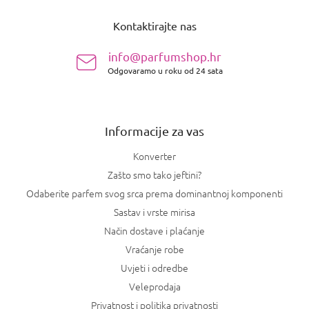
o
Kontaktirajte nas
d
n
info@parfumshop.hr
o
Odgovaramo u roku od 24 sata
ž
j
e
Informacije za vas
Konverter
Zašto smo tako jeftini?
Odaberite parfem svog srca prema dominantnoj komponenti
Sastav i vrste mirisa
Način dostave i plaćanje
Vraćanje robe
Uvjeti i odredbe
Veleprodaja
Privatnost i politika privatnosti