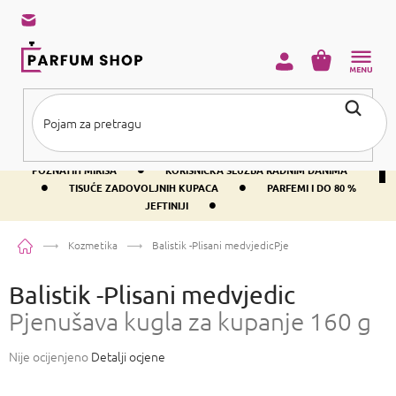
Preskoči
na
sadržaj
KOŠARICA
•
BESPLATNA DOSTAVA IZNAD PRIBLIŽNO 37 €
400+ SVJETSKI
•
POZNATIH MIRISA
KORISNIČKA SLUŽBA RADNIM DANIMA
•
•
TISUĆE ZADOVOLJNIH KUPACA
PARFEMI I DO 80 %
•
JEFTINIJI
Početna
Kozmetika
Balistik -Plisani medvjedic
Pjenušava kugla za kupan
Balistik -Plisani medvjedic
Pjenušava kugla za kupanje 160 g
Prosječna
Nije ocijenjeno
Detalji ocjene
ocjena
proizvoda