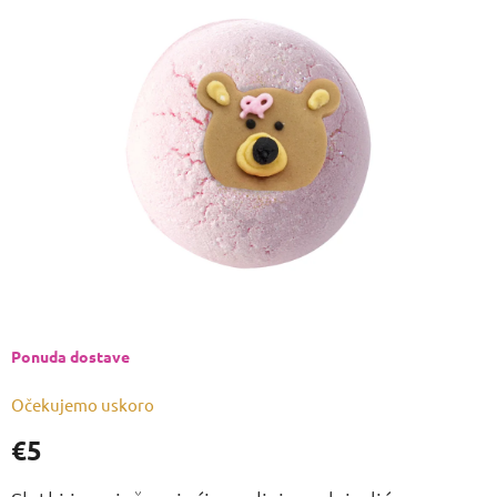
je
0,0
od
5
zvjezdica.
Ponuda dostave
Očekujemo uskoro
€5
Izmjeri
cijenu: