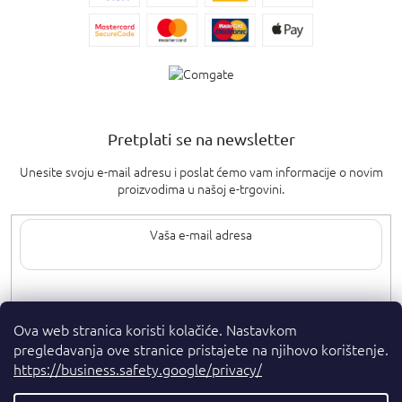
Pretplati se na newsletter
Unesite svoju e-mail adresu i poslat ćemo vam informacije o novim
proizvodima u našoj e-trgovini.
Upisom svoje e-pošte pristajete na
uvjete privatnosti
.
Ova web stranica koristi kolačiće. Nastavkom
pregledavanja ove stranice pristajete na njihovo korištenje.
https://business.safety.google/privacy/