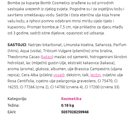
Bombe za kupanje Bomb Cosmetics izrađene su od prirodnih
sastojaka uvezenih iz cijelog svijeta. Pogodne su i za osjetljivu kožu i
savršeno omekšavaju vodu. Sadrže i čista eterična ulja koja hrane
vašu kožu, a njihovi pomno odabrani mirisi mirišu cijelo tijelo i
kupaonicu. Promjer bombe je 7,5 cm, nije prikladno za djecu mlađu
od 3 godine, sadrži sitne dijelove, opasnost od udisanja.
: Natrijev bikarbonat, Limunska kiselina, Saharoza, Parfum
SASTOJCI
(Miris), Aqua (voda), Triticum Vulgare (pšenično) zrno brašna,
Theobroma Cacao (
kakao
) maslac od sjemenki, hidrogenirani škrobni
hidrolizat, lac (mliječni) gustin Ulje, ekstrakt kakaovca (kakaoa),
aroma (aroma), glukoza, albumen, ulje Brassica Campestris (uljana
repica), Cera Alba (pčelinji
vosak
), dekstrin, talk,
lecitin
, cvijetno ulje
Rosa Centifolia, cvjetno ulje pelargonija graveolens, CI 75470, CI
16255, CI 77266 (crna 2), CI 14700 (crvena 4), CI 17200 (crvena 33).
Kategorija
:
Kozmetika
Težina
:
0.18 kg
EAN
:
5037028259948
P