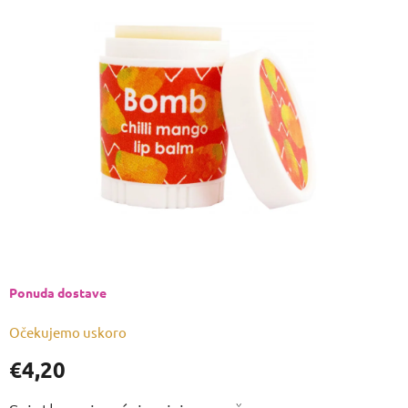
je
0,0
od
5
zvjezdica.
Ponuda dostave
Očekujemo uskoro
€4,20
Izmjeri
cijenu: