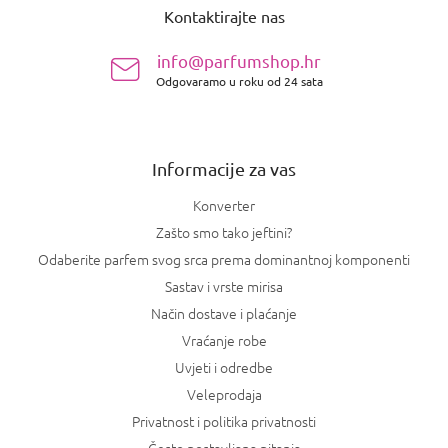
Kontaktirajte nas
d
n
info@parfumshop.hr
o
Odgovaramo u roku od 24 sata
ž
j
e
Informacije za vas
Konverter
Zašto smo tako jeftini?
Odaberite parfem svog srca prema dominantnoj komponenti
Sastav i vrste mirisa
Način dostave i plaćanje
Vraćanje robe
Uvjeti i odredbe
Veleprodaja
Privatnost i politika privatnosti
Često postavljana pitanja