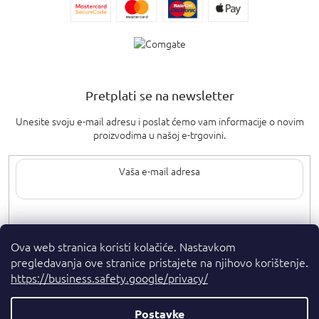
Pretplati se na newsletter
Unesite svoju e-mail adresu i poslat ćemo vam informacije o novim
proizvodima u našoj e-trgovini.
Upisom svoje e-pošte pristajete na
uvjete privatnosti
.
Ova web stranica koristi kolačiće. Nastavkom
pregledavanja ove stranice pristajete na njihovo korištenje.
https://business.safety.google/privacy/
Postavke