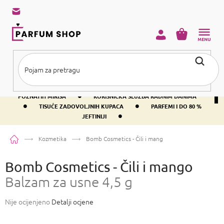
Preskoči
na
sadržaj
KOŠARICA
•
BESPLATNA DOSTAVA IZNAD PRIBLIŽNO 37 €
400+ SVJETSKI
•
POZNATIH MIRISA
KORISNIČKA SLUŽBA RADNIM DANIMA
•
•
TISUĆE ZADOVOLJNIH KUPACA
PARFEMI I DO 80 %
•
JEFTINIJI
Početna
Kozmetika
Bomb Cosmetics - Čili i mango
Balzam za usne 4,5 g
Bomb Cosmetics - Čili i mango
Balzam za usne 4,5 g
Prosječna
Nije ocijenjeno
Detalji ocjene
ocjena
proizvoda