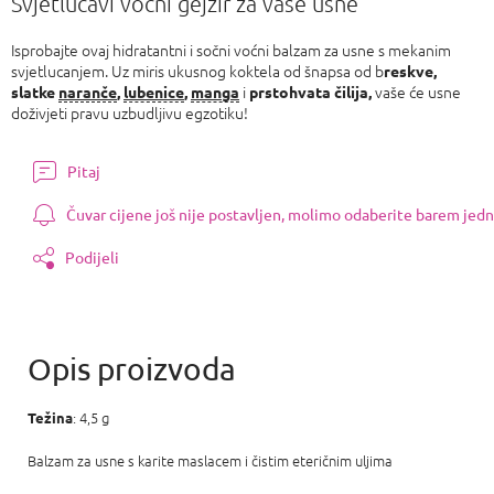
Svjetlucavi voćni gejzir za vaše usne
Isprobajte ovaj hidratantni i sočni voćni balzam za usne s mekanim
svjetlucanjem. Uz miris ukusnog koktela od šnapsa od b
reskve,
i
vaše će usne
slatke
naranče
,
lubenice
,
manga
prstohvata čilija,
doživjeti pravu uzbudljivu egzotiku!
Pitaj
Čuvar cijene još nije postavljen, molimo odaberite barem jedn
Podijeli
: 4,5 g
Težina
Balzam za usne s karite maslacem i čistim eteričnim uljima