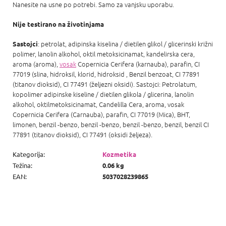
Nanesite na usne po potrebi. Samo za vanjsku uporabu.
Nije testirano na životinjama
: petrolat, adipinska kiselina / dietilen glikol / glicerinski križni
Sastojci
polimer, lanolin alkohol, oktil metoksicinamat, kandelirska cera,
aroma (aroma),
vosak
Copernicia Cerifera (karnauba), parafin, CI
77019 (slina, hidroksil, klorid, hidroksid , Benzil benzoat, CI 77891
(titanov dioksid), CI 77491 (željezni oksidi). Sastojci: Petrolatum,
kopolimer adipinske kiseline / dietilen glikola / glicerina, lanolin
alkohol, oktilmetoksicinamat, Candelilla Cera, aroma, vosak
Copernicia Cerifera (Carnauba), parafin, CI 77019 (Mica), BHT,
limonen, benzil -benzo, benzil -benzo, benzil -benzo, benzil, benzil CI
77891 (titanov dioksid), CI 77491 (oksidi željeza).
Kategorija
:
Kozmetika
Težina
:
0.06 kg
EAN
:
5037028239865
P
o