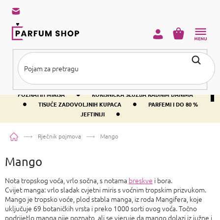
Preskoči
na
sadržaj
KOŠARICA
•
BESPLATNA DOSTAVA IZNAD PRIBLIŽNO 37 €
400+ SVJETSKI
•
POZNATIH MIRISA
KORISNIČKA SLUŽBA RADNIM DANIMA
•
•
TISUĆE ZADOVOLJNIH KUPACA
PARFEMI I DO 80 %
•
JEFTINIJI
Početna
Rječnik pojmova
Mango
Mango
Nota tropskog voća, vrlo sočna, s notama
breskve
i bora.
Cvijet manga: vrlo sladak cvjetni miris s voćnim tropskim prizvukom.
Mango je tropsko voće, plod stabla manga, iz roda Mangifera, koje
uključuje 69 botaničkih vrsta i preko 1000 sorti ovog voća. Točno
podrijetlo manga nije poznato, ali se vjeruje da mango dolazi iz južne i