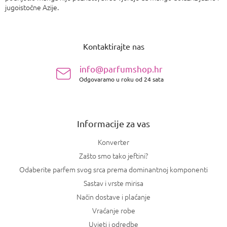
jugoistočne Azije.
P
o
Kontaktirajte nas
d
n
info@parfumshop.hr
o
Odgovaramo u roku od 24 sata
ž
j
e
Informacije za vas
Konverter
Zašto smo tako jeftini?
Odaberite parfem svog srca prema dominantnoj komponenti
Sastav i vrste mirisa
Način dostave i plaćanje
Vraćanje robe
Uvjeti i odredbe