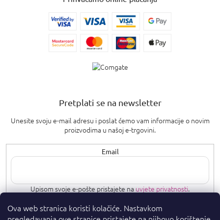
Pretplati se na newsletter
Unesite svoju e-mail adresu i poslat ćemo vam informacije o novim
proizvodima u našoj e-trgovini.
Email
Upisom svoje e-pošte pristajete na
uvjete privatnosti
.
Ova web stranica koristi kolačiće. Nastavkom
PRETPLATI SE
pregledavanja ove stranice pristajete na njihovo korištenje.