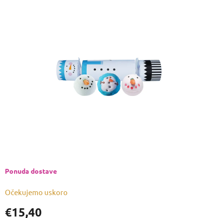
ocjena
proizvoda
je
0,0
od
5
zvjezdica.
Ponuda dostave
Očekujemo uskoro
€15,40