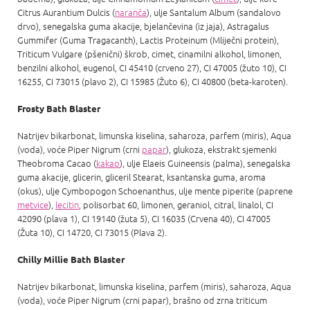
Citrus Aurantium Dulcis (
naranča
), ulje Santalum Album (sandalovo
drvo), senegalska guma akacije, bjelančevina (iz jaja), Astragalus
Gummifer (Guma Tragacanth), Lactis Proteinum (Mliječni protein),
Triticum Vulgare (pšenični) škrob, cimet, cinamilni alkohol, limonen,
benzilni alkohol, eugenol, CI 45410 (crveno 27), CI 47005 (žuto 10), CI
16255, CI 73015 (plavo 2), CI 15985 (Žuto 6), CI 40800 (beta-karoten).
Frosty Bath Blaster
Natrijev bikarbonat, limunska kiselina, saharoza, parfem (miris), Aqua
(voda), voće Piper Nigrum (crni
papar
), glukoza, ekstrakt sjemenki
Theobroma Cacao (
kakao
), ulje Elaeis Guineensis (palma), senegalska
guma akacije, glicerin, gliceril Stearat, ksantanska guma, aroma
(okus), ulje Cymbopogon Schoenanthus, ulje mente piperite (paprene
metvice
),
lecitin
, polisorbat 60, limonen, geraniol, citral, linalol, CI
42090 (plava 1), CI 19140 (žuta 5), ​​CI 16035 (Crvena 40), CI 47005
(Žuta 10), CI 14720, CI 73015 (Plava 2).
Chilly Millie Bath Blaster
Natrijev bikarbonat, limunska kiselina, parfem (miris), saharoza, Aqua
(voda), voće Piper Nigrum (crni papar), brašno od zrna triticum