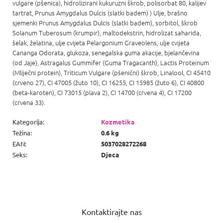
vulgare (pšenica), hidrolizirani kukuruzni škrob, polisorbat 80, kalijev
tartrat, Prunus Amygdalus Dulcis (slatki badem) ) Ulje, brašno
sjemenki Prunus Amygdalus Dulcis (slatki badem), sorbitol, škrob
Solanum Tuberosum (krumpir), maltodekstrin, hidrolizat saharida,
šelak, želatina, ulje cvijeta Pelargonium Graveolens, ulje cvijeta
Cananga Odorata, glukoza, senegalska guma akacije, bjelančevina
(od Jaje), Astragalus Gummifer (Guma Tragacanth), Lactis Proteinum
(Mliječni protein), Triticum Vulgare (pšenični) škrob, Linalool, CI 45410
(crveno 27), CI 47005 (žuto 10), CI 16255, CI 15985 (žuto 6), CI 40800
(beta-karoten), CI 73015 (plava 2), CI 14700 (crvena 4), CI 17200
(crvena 33).
Kategorija
:
Kozmetika
Težina
:
0.6 kg
EAN
:
5037028272268
Seks
:
Djeca
P
o
Kontaktirajte nas
d