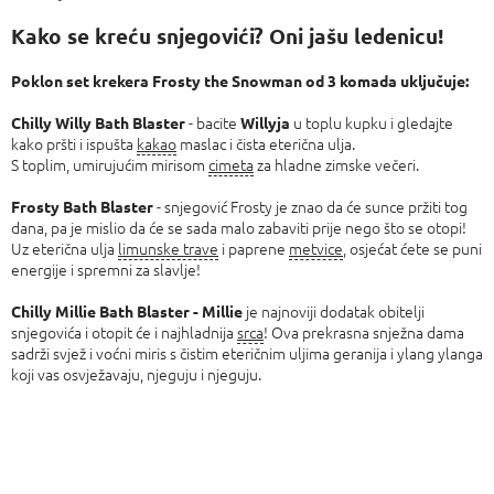
Izmjeri
cijenu:
Kako se kreću snjegovići? Oni jašu ledenicu!
Poklon set krekera Frosty the Snowman od 3 komada uključuje:
- bacite
u toplu kupku i gledajte
Chilly Willy Bath Blaster
Willyja
kako pršti i ispušta
kakao
maslac i čista eterična ulja.
S toplim, umirujućim mirisom
cimeta
za hladne zimske večeri.
- snjegović Frosty je znao da će sunce pržiti tog
Frosty Bath Blaster
dana, pa je mislio da će se sada malo zabaviti prije nego što se otopi!
Uz eterična ulja
limunske trave
i paprene
metvice
, osjećat ćete se puni
energije i spremni za slavlje!
je najnoviji dodatak obitelji
Chilly Millie Bath Blaster - Millie
snjegovića i otopit će i najhladnija
srca
! Ova prekrasna snježna dama
sadrži svjež i voćni miris s čistim eteričnim uljima geranija i ylang ylanga
koji vas osvježavaju, njeguju i njeguju.