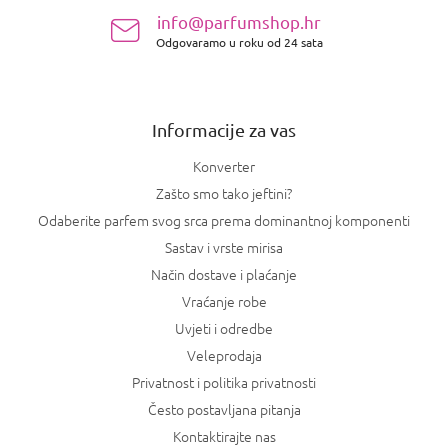
n
info@parfumshop.hr
o
Odgovaramo u roku od 24 sata
ž
j
e
Informacije za vas
Konverter
Zašto smo tako jeftini?
Odaberite parfem svog srca prema dominantnoj komponenti
Sastav i vrste mirisa
Način dostave i plaćanje
Vraćanje robe
Uvjeti i odredbe
Veleprodaja
Privatnost i politika privatnosti
Često postavljana pitanja
Kontaktirajte nas