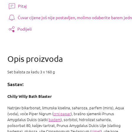
Pitaj
Čuvar cijene još nije postavljen, molimo odaberite barem jedn
Podijeli
Set balista za kadu 3 x 160 g
Sastav:
Chilly Willy Bath Blaster
Natrijev bikarbonat, limunska kiselina, saharoza, parfem (miris), Aqua
(voda), voće Piper Nigrum (
crni papar
), brašno sjemenki Prunus
Amygdalus Dulcis (slatki
badem
), sorbitol, hidrolizat saharida,
polisorbat 80, kalijev tartrat, Prunus Amygdalus Dulcis Ulje (slatkog
badema), glukoza, ulje Cinnamomum Zeylanicum (
cimet
), ulje kore