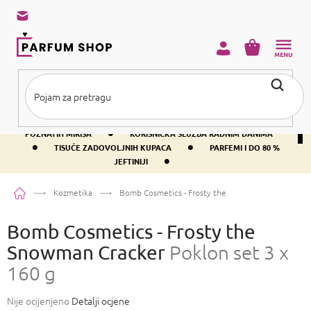
Preskoči
na
sadržaj
KOŠARICA
•
BESPLATNA DOSTAVA IZNAD PRIBLIŽNO 37 €
400+ SVJETSKI
•
POZNATIH MIRISA
KORISNIČKA SLUŽBA RADNIM DANIMA
•
•
TISUĆE ZADOVOLJNIH KUPACA
PARFEMI I DO 80 %
•
JEFTINIJI
Početna
Kozmetika
Bomb Cosmetics - Frosty the Snowman Cracker
Pokl
Bomb Cosmetics - Frosty the
Snowman Cracker
Poklon set 3 x
160 g
Prosječna
Nije ocijenjeno
Detalji ocjene