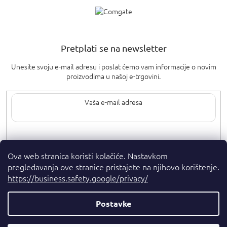
Pretplati se na newsletter
Unesite svoju e-mail adresu i poslat ćemo vam informacije o novim
proizvodima u našoj e-trgovini.
Upisom svoje e-pošte pristajete na
uvjete privatnosti
.
Ova web stranica koristi kolačiće. Nastavkom
pregledavanja ove stranice pristajete na njihovo korištenje.
https://business.safety.google/privacy/
Postavke
Autorska prava 2026
. Sva prava pridržana.
Parfumshop.hr