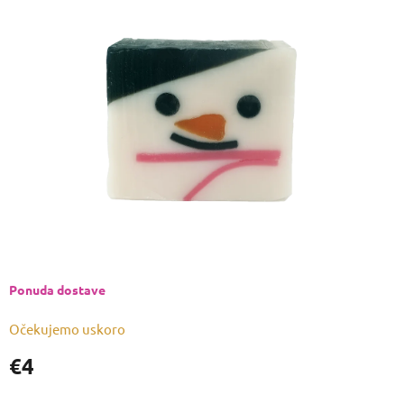
je
0,0
od
5
zvjezdica.
Ponuda dostave
Očekujemo uskoro
€4
Izmjeri
cijenu: